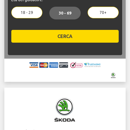
18 - 29
70+
30 - 69
CERCA