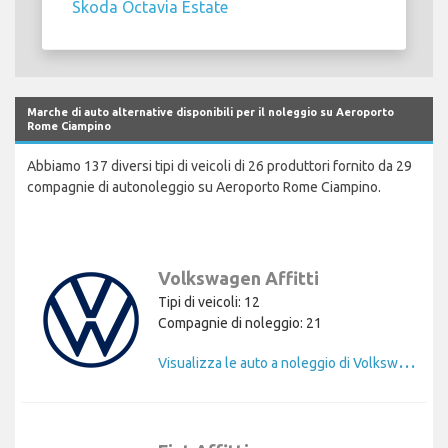
Skoda Octavia Estate
Marche di auto alternative disponibili per il noleggio su Aeroporto
Rome Ciampino
Abbiamo 137 diversi tipi di veicoli di 26 produttori fornito da 29
compagnie di autonoleggio su Aeroporto Rome Ciampino.
Volkswagen Affitti
Tipi di veicoli: 12
Compagnie di noleggio: 21
V
isualizza le auto a noleggio di Volkswagen