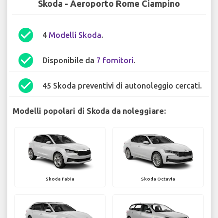
Skoda - Aeroporto Rome Ciampino
check_circle
4
Modelli Skoda
.
check_circle
Disponibile da
7 fornitori
.
check_circle
45 Skoda preventivi di autonoleggio cercati.
Modelli popolari di Skoda da noleggiare:
Skoda Fabia
Skoda Octavia