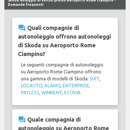
Skoda Noleggio di veicoli presso Aeroporto Rome Ciampino -
Domande frequenti
question_answer
Quali compagnie di
autonoleggio offrono autonoleggi
di Skoda su Aeroporto Rome
Ciampino?
Le seguenti compagnie di autonoleggio
su Aeroporto Rome Ciampino offrono
una gamma di modelli di Skoda:
SIXT
,
LOCAUTO
,
ALAMO
,
ENTERPRISE
,
PAYLESS
,
WINRENT
,
ECOVIA
question_answer
Quale compagnia di
autonoleggio su Aeroporto Rome