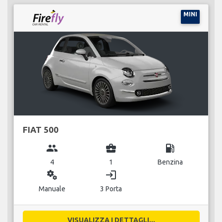
MINI
FIAT 500
group
business_center
local_gas_station
4
1
Benzina
miscellaneous_services
login
Manuale
3 Porta
VISUALIZZA I DETTAGLI...