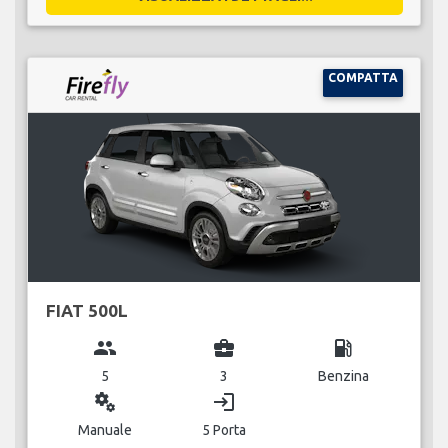
COMPATTA
FIAT 500L
group
business_center
local_gas_station
5
3
Benzina
miscellaneous_services
login
Manuale
5 Porta