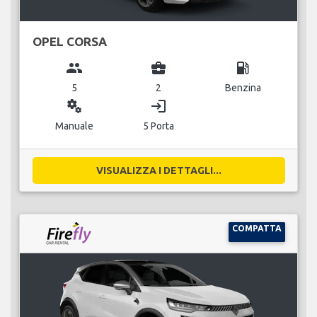
OPEL CORSA
group
business_center
local_gas_station
5
2
Benzina
miscellaneous_services
login
Manuale
5 Porta
VISUALIZZA I DETTAGLI...
COMPATTA