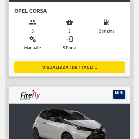
OPEL CORSA
group
business_center
local_gas_station
5
2
Benzina
miscellaneous_services
login
Manuale
5 Porta
VISUALIZZA I DETTAGLI...
MINI