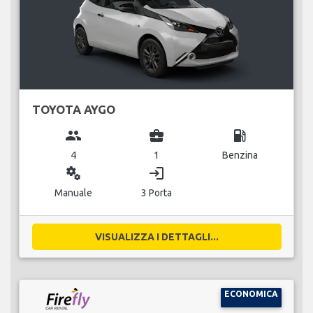
TOYOTA AYGO
group
business_center
local_gas_station
4
1
Benzina
miscellaneous_services
login
Manuale
3 Porta
VISUALIZZA I DETTAGLI...
ECONOMICA