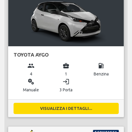
TOYOTA AYGO
group
business_center
local_gas_station
4
1
Benzina
miscellaneous_services
login
Manuale
3 Porta
VISUALIZZA I DETTAGLI...