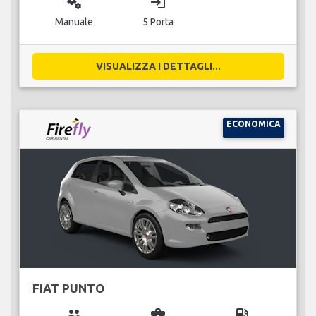
miscellaneous_services
login
Manuale
5 Porta
VISUALIZZA I DETTAGLI...
ECONOMICA
FIAT PUNTO
group
business_center
local_gas_station