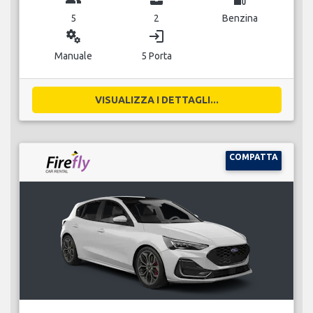
5
2
Benzina
miscellaneous_services
login
Manuale
5 Porta
VISUALIZZA I DETTAGLI...
COMPATTA