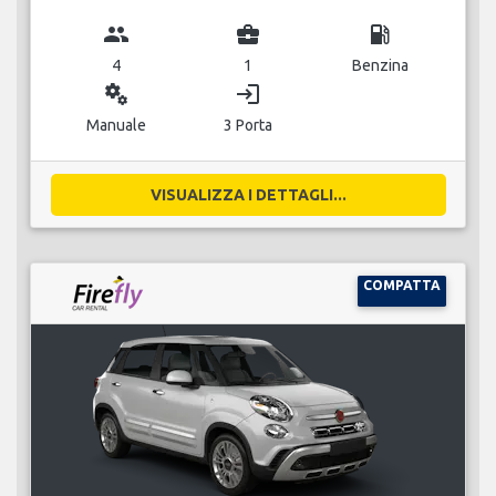
group
business_center
local_gas_station
4
1
Benzina
miscellaneous_services
login
Manuale
3 Porta
VISUALIZZA I DETTAGLI...
COMPATTA