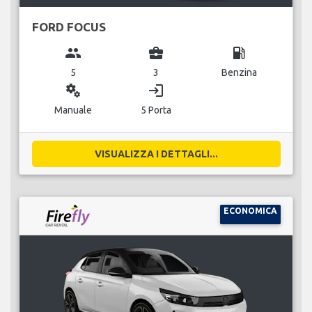
FORD FOCUS
group
business_center
local_gas_station
5
3
Benzina
miscellaneous_services
login
Manuale
5 Porta
VISUALIZZA I DETTAGLI...
ECONOMICA