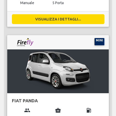
Manuale
5 Porta
VISUALIZZA I DETTAGLI...
MINI
FIAT PANDA
group
business_center
local_gas_station