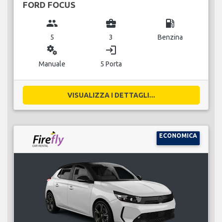
FORD FOCUS
group
business_center
local_gas_station
5
3
Benzina
miscellaneous_services
login
Manuale
5 Porta
VISUALIZZA I DETTAGLI...
ECONOMICA