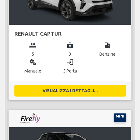
RENAULT CAPTUR
group
business_center
local_gas_station
5
3
Benzina
miscellaneous_services
login
Manuale
5 Porta
VISUALIZZA I DETTAGLI...
MINI