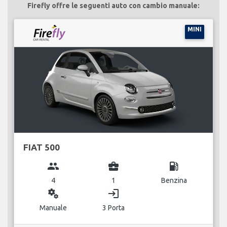
Firefly offre le seguenti auto con cambio manuale:
MINI
FIAT 500
group
business_center
local_gas_station
4
1
Benzina
miscellaneous_services
login
Manuale
3 Porta