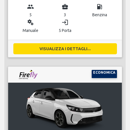
group
business_center
local_gas_station
5
3
Benzina
miscellaneous_services
login
Manuale
5 Porta
VISUALIZZA I DETTAGLI...
ECONOMICA