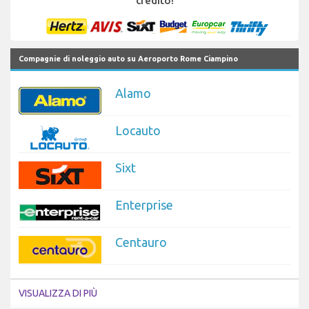
credito!
Compagnie di noleggio auto su Aeroporto Rome Ciampino
Alamo
Locauto
Sixt
Enterprise
Centauro
VISUALIZZA DI PIÙ