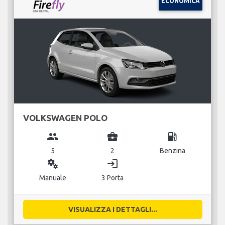
ECONOMICA
VOLKSWAGEN POLO
group
business_center
local_gas_station
5
2
Benzina
miscellaneous_services
login
Manuale
3 Porta
VISUALIZZA I DETTAGLI...