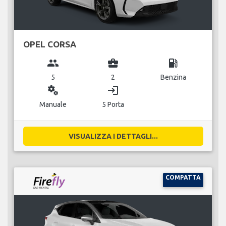
OPEL CORSA
group
business_center
local_gas_station
5
2
Benzina
miscellaneous_services
login
Manuale
5 Porta
VISUALIZZA I DETTAGLI...
COMPATTA