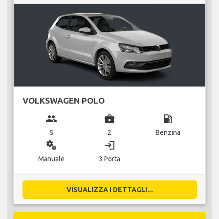
VOLKSWAGEN POLO
group
business_center
local_gas_station
5
2
Benzina
miscellaneous_services
login
Manuale
3 Porta
VISUALIZZA I DETTAGLI...