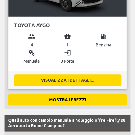
TOYOTA AYGO
group
business_center
local_gas_station
4
1
Benzina
miscellaneous_services
login
Manuale
3 Porta
VISUALIZZA I DETTAGLI...
MOSTRA I PREZZI
Quali auto con cambio manuale a noleggio offre Firefly su
Aeroporto Rome Ciampino?