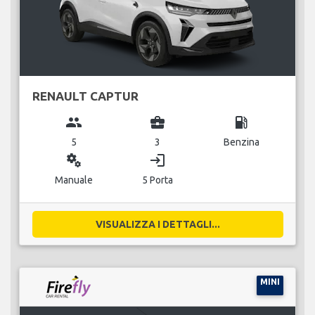
RENAULT CAPTUR
group
business_center
local_gas_station
5
3
Benzina
miscellaneous_services
login
Manuale
5 Porta
VISUALIZZA I DETTAGLI...
MINI