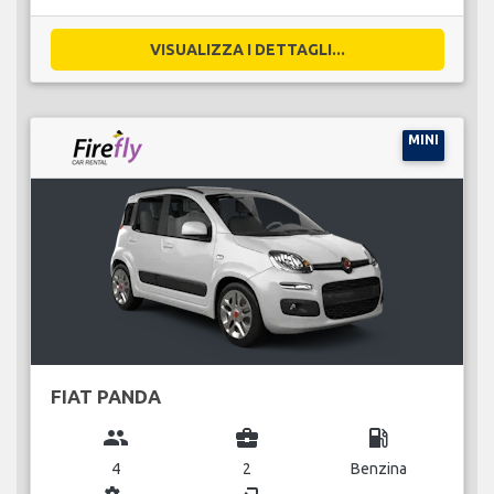
VISUALIZZA I DETTAGLI...
MINI
FIAT PANDA
group
business_center
local_gas_station
4
2
Benzina