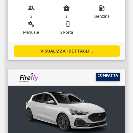
group
business_center
local_gas_station
5
2
Benzina
miscellaneous_services
login
Manuale
5 Porta
VISUALIZZA I DETTAGLI...
COMPATTA