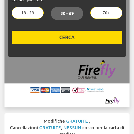
18 - 29
70+
30 - 69
CERCA
Modifiche
GRATUITE
,
Cancellazioni
GRATUITE
,
NESSUN
costo per la carta di