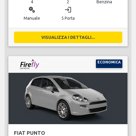
4
2
Benzina
miscellaneous_services
login
Manuale
5 Porta
VISUALIZZA I DETTAGLI...
ECONOMICA
FIAT PUNTO