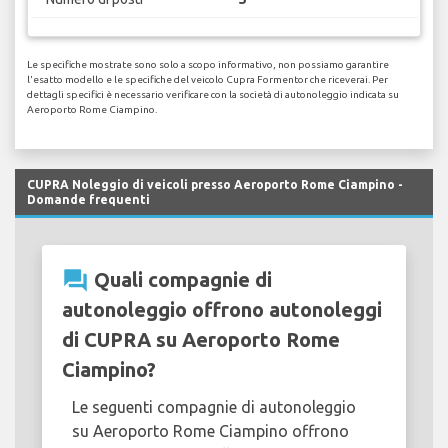
Le specifiche mostrate sono solo a scopo informativo, non possiamo garantire
l'esatto modello e le specifiche del veicolo Cupra Formentor che riceverai. Per
dettagli specifici è necessario verificare con la società di autonoleggio indicata su
Aeroporto Rome Ciampino.
CUPRA Noleggio di veicoli presso Aeroporto Rome Ciampino -
Domande frequenti
question_answer
Quali compagnie di
autonoleggio offrono autonoleggi
di CUPRA su Aeroporto Rome
Ciampino?
Le seguenti compagnie di autonoleggio
su Aeroporto Rome Ciampino offrono