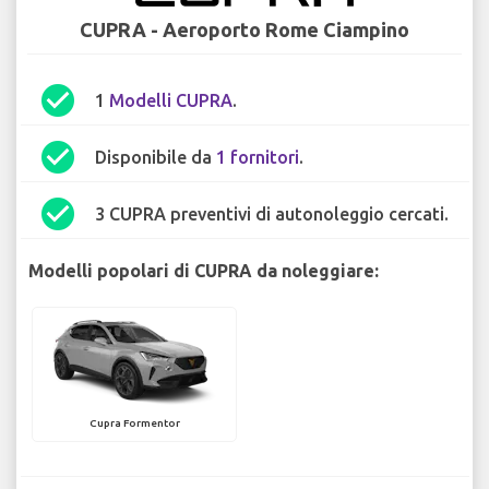
CUPRA - Aeroporto Rome Ciampino
check_circle
1
Modelli CUPRA
.
check_circle
Disponibile da
1 fornitori
.
check_circle
3 CUPRA preventivi di autonoleggio cercati.
Modelli popolari di CUPRA da noleggiare:
Cupra Formentor