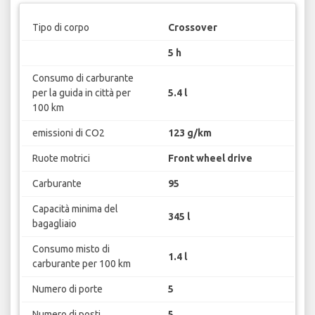
Tipo di corpo
Crossover
5 h
Consumo di carburante
per la guida in città per
5.4 l
100 km
emissioni di CO2
123 g/km
Ruote motrici
Front wheel drive
Carburante
95
Capacità minima del
345 l
bagagliaio
Consumo misto di
1.4 l
carburante per 100 km
Numero di porte
5
Numero di posti
5