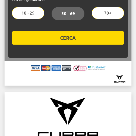
18 - 29
70+
30 - 69
CERCA