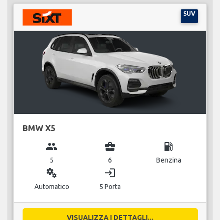
SUV
BMW X5
group
business_center
local_gas_station
5
6
Benzina
miscellaneous_services
login
Automatico
5 Porta
VISUALIZZA I DETTAGLI...