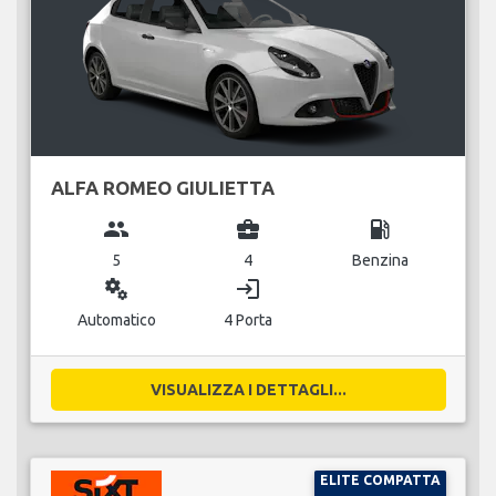
ALFA ROMEO GIULIETTA
group
business_center
local_gas_station
5
4
Benzina
miscellaneous_services
login
Automatico
4 Porta
VISUALIZZA I DETTAGLI...
ELITE COMPATTA