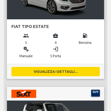
FIAT TIPO ESTATE
group
business_center
local_gas_station
5
4
Benzina
miscellaneous_services
login
Manuale
5 Porta
VISUALIZZA I DETTAGLI...
SUV