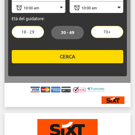
Età del guidatore:
18 - 29
70+
30 - 69
CERCA