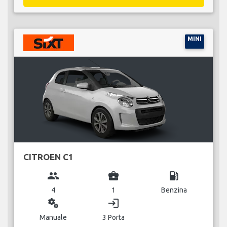
MINI
CITROEN C1
group
business_center
local_gas_station
4
1
Benzina
miscellaneous_services
login
Manuale
3 Porta