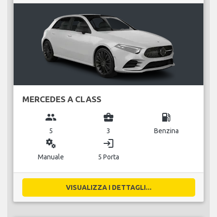
MERCEDES A CLASS
group
business_center
local_gas_station
5
3
Benzina
miscellaneous_services
login
Manuale
5 Porta
VISUALIZZA I DETTAGLI...