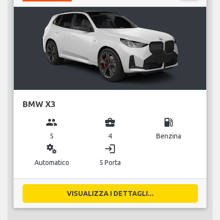
BMW X3
group
business_center
local_gas_station
5
4
Benzina
miscellaneous_services
login
Automatico
5 Porta
VISUALIZZA I DETTAGLI...