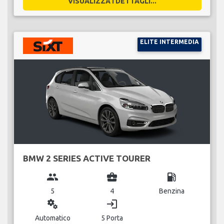
VISUALIZZA I DETTAGLI...
ELITE INTERMEDIA
BMW 2 SERIES ACTIVE TOURER
group
business_center
local_gas_station
5
4
Benzina
miscellaneous_services
login
Automatico
5 Porta