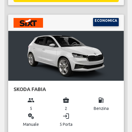
ECONOMICA
SKODA FABIA
group
business_center
local_gas_station
5
2
Benzina
miscellaneous_services
login
Manuale
5 Porta