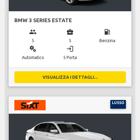
BMW 3 SERIES ESTATE
group
business_center
local_gas_station
5
5
Benzina
miscellaneous_services
login
Automatico
5 Porta
VISUALIZZA I DETTAGLI...
LUSSO