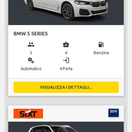
BMW 5 SERIES
group
business_center
local_gas_station
5
4
Benzina
miscellaneous_services
login
Automatico
4 Porta
VISUALIZZA I DETTAGLI...
SUV