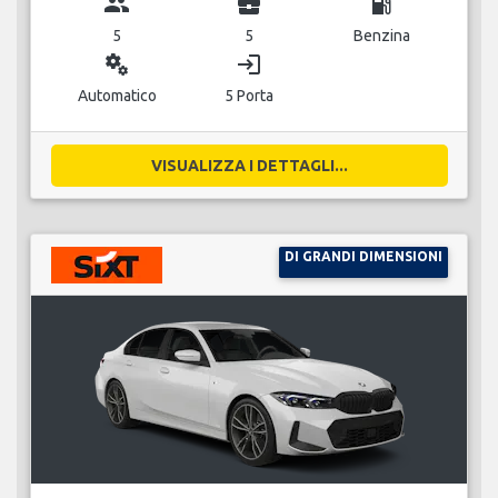
group
business_center
local_gas_station
5
5
Benzina
miscellaneous_services
login
Automatico
5 Porta
VISUALIZZA I DETTAGLI...
DI GRANDI DIMENSIONI