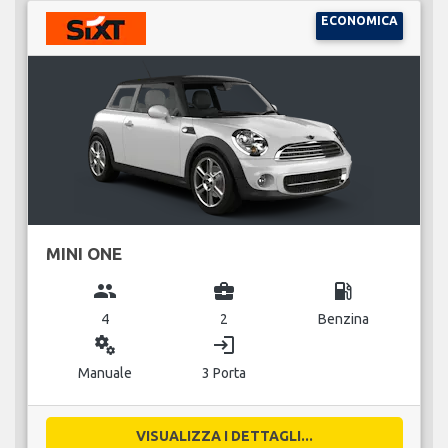
ECONOMICA
MINI ONE
group
business_center
local_gas_station
4
2
Benzina
miscellaneous_services
login
Manuale
3 Porta
VISUALIZZA I DETTAGLI...