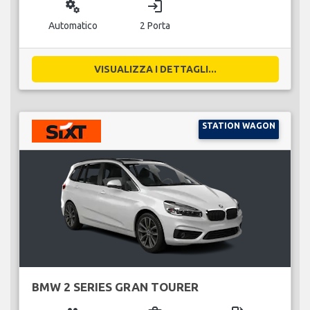
miscellaneous_services
login
Automatico
2 Porta
VISUALIZZA I DETTAGLI...
STATION WAGON
BMW 2 SERIES GRAN TOURER