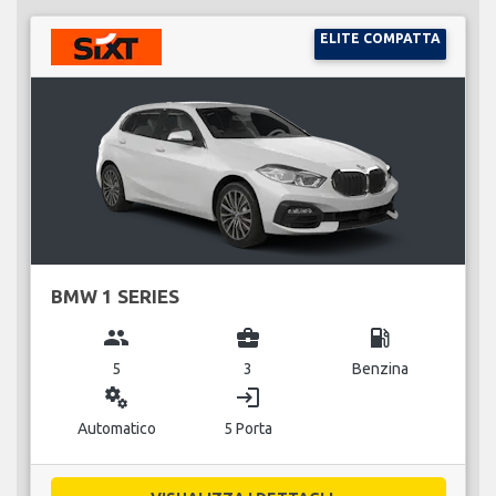
ELITE COMPATTA
BMW 1 SERIES
group
business_center
local_gas_station
5
3
Benzina
miscellaneous_services
login
Automatico
5 Porta