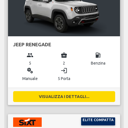
JEEP RENEGADE
group
business_center
local_gas_station
5
2
Benzina
miscellaneous_services
login
Manuale
5 Porta
VISUALIZZA I DETTAGLI...
ELITE COMPATTA