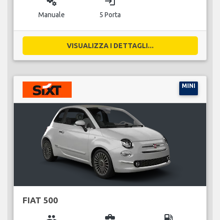
miscellaneous_services
login
Manuale
5 Porta
VISUALIZZA I DETTAGLI...
MINI
FIAT 500
group
business_center
local_gas_station