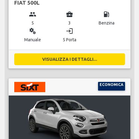
FIAT 500L
group
business_center
local_gas_station
5
3
Benzina
miscellaneous_services
login
Manuale
5 Porta
VISUALIZZA I DETTAGLI...
ECONOMICA