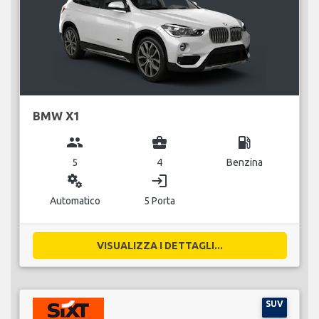
BMW X1
group
business_center
local_gas_station
5
4
Benzina
miscellaneous_services
login
Automatico
5 Porta
VISUALIZZA I DETTAGLI...
SUV