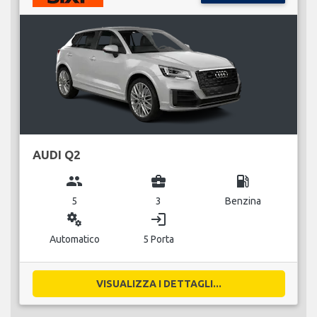
AUDI Q2
group
business_center
local_gas_station
5
3
Benzina
miscellaneous_services
login
Automatico
5 Porta
VISUALIZZA I DETTAGLI...