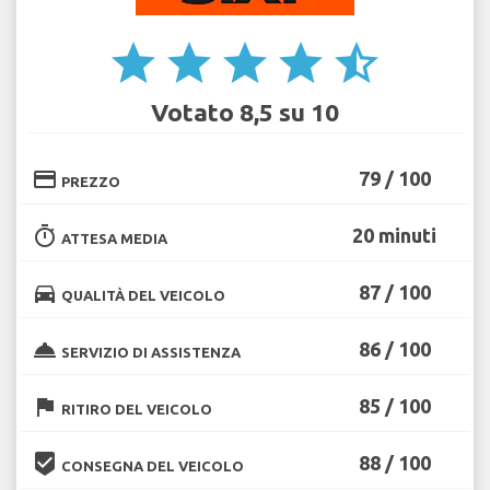
star
star
star
star
star_half
Votato 8,5 su 10
credit_card
79 / 100
PREZZO
timer
20 minuti
ATTESA MEDIA
directions_car
87 / 100
QUALITÀ DEL VEICOLO
room_service
86 / 100
SERVIZIO DI ASSISTENZA
flag
85 / 100
RITIRO DEL VEICOLO
beenhere
88 / 100
CONSEGNA DEL VEICOLO