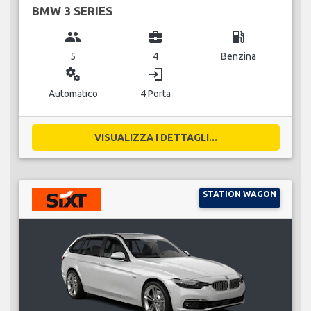
BMW 3 SERIES
group
business_center
local_gas_station
5
4
Benzina
miscellaneous_services
login
Automatico
4 Porta
VISUALIZZA I DETTAGLI...
STATION WAGON