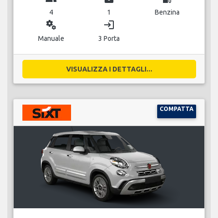
4
1
Benzina
miscellaneous_services
login
Manuale
3 Porta
VISUALIZZA I DETTAGLI...
COMPATTA