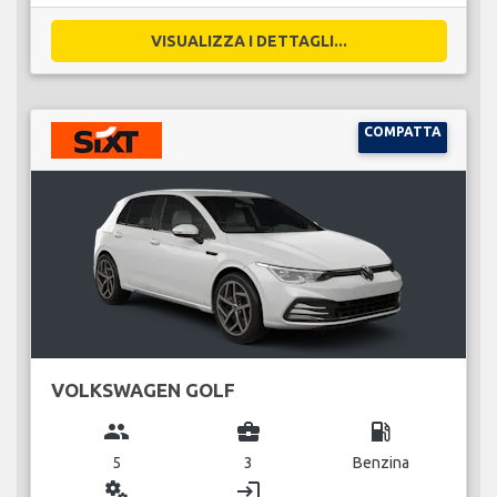
VISUALIZZA I DETTAGLI...
COMPATTA
VOLKSWAGEN GOLF
group
business_center
local_gas_station
5
3
Benzina
miscellaneous_services
login