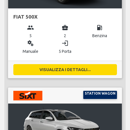
FIAT 500X
group
business_center
local_gas_station
5
2
Benzina
miscellaneous_services
login
Manuale
5 Porta
VISUALIZZA I DETTAGLI...
STATION WAGON