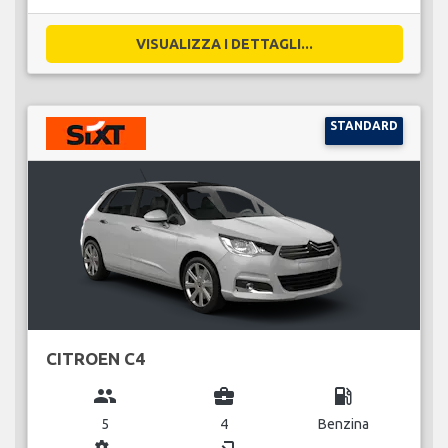
VISUALIZZA I DETTAGLI...
STANDARD
CITROEN C4
group
business_center
local_gas_station
5
4
Benzina