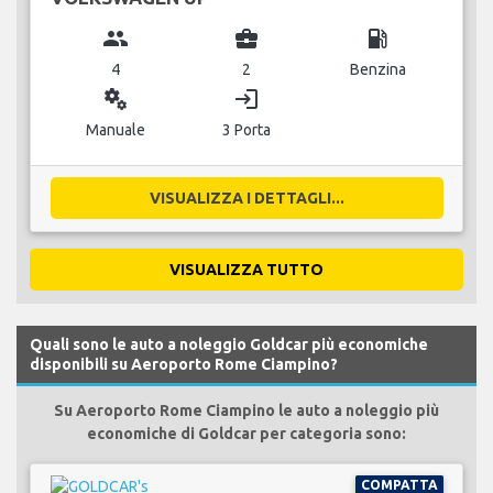
group
business_center
local_gas_station
4
2
Benzina
miscellaneous_services
login
Manuale
3 Porta
VISUALIZZA I DETTAGLI...
VISUALIZZA TUTTO
Quali sono le auto a noleggio Goldcar più economiche
disponibili su Aeroporto Rome Ciampino?
Su Aeroporto Rome Ciampino le auto a noleggio più
economiche di Goldcar per categoria sono:
COMPATTA