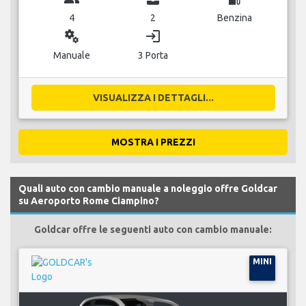
4
2
Benzina
miscellaneous_services
login
Manuale
3 Porta
VISUALIZZA I DETTAGLI...
MOSTRA I PREZZI
Quali auto con cambio manuale a noleggio offre Goldcar
su Aeroporto Rome Ciampino?
Goldcar offre le seguenti auto con cambio manuale:
MINI