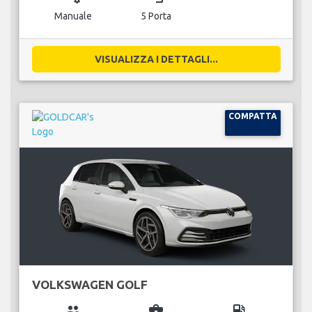
Manuale
5 Porta
VISUALIZZA I DETTAGLI...
COMPATTA
VOLKSWAGEN GOLF
group
business_center
local_gas_station