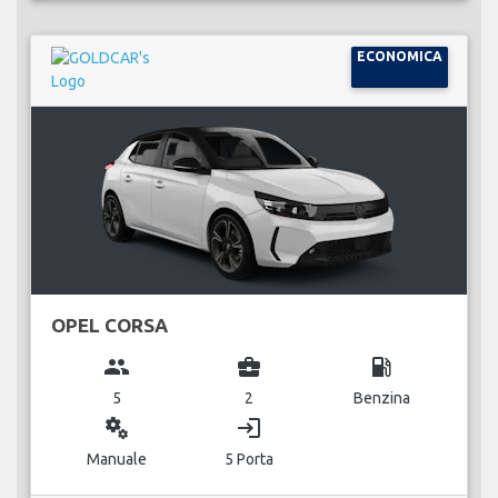
ECONOMICA
OPEL CORSA
group
business_center
local_gas_station
5
2
Benzina
miscellaneous_services
login
Manuale
5 Porta