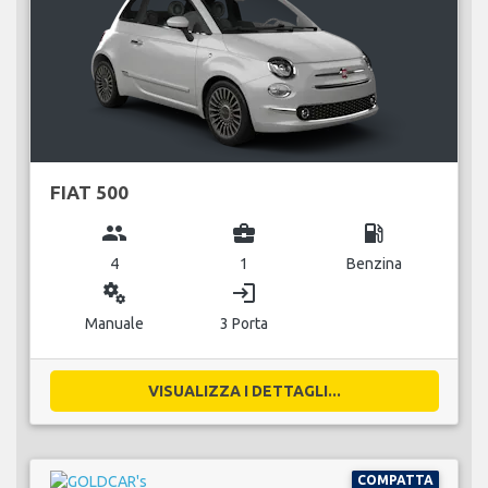
FIAT 500
group
business_center
local_gas_station
4
1
Benzina
miscellaneous_services
login
Manuale
3 Porta
VISUALIZZA I DETTAGLI...
COMPATTA