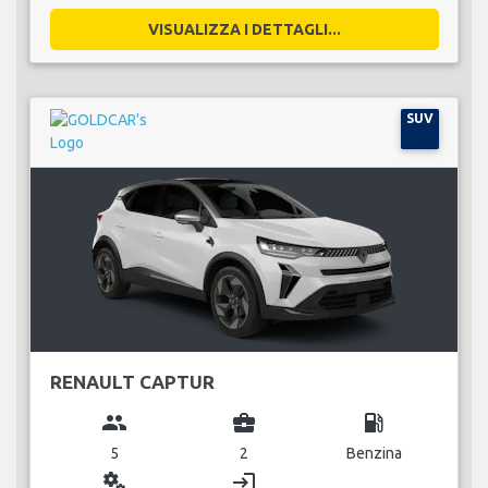
VISUALIZZA I DETTAGLI...
SUV
RENAULT CAPTUR
group
business_center
local_gas_station
5
2
Benzina
miscellaneous_services
login