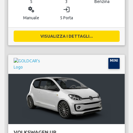
5
3
Benzina
miscellaneous_services
login
Manuale
5 Porta
VISUALIZZA I DETTAGLI...
MINI
VOLKSWAGEN UP