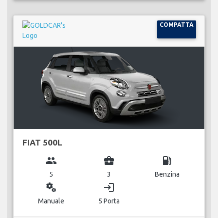
COMPATTA
FIAT 500L
group
business_center
local_gas_station
5
3
Benzina
miscellaneous_services
login
Manuale
5 Porta