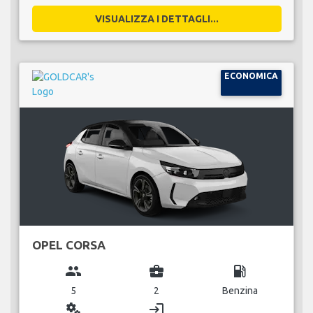
VISUALIZZA I DETTAGLI...
ECONOMICA
OPEL CORSA
group
business_center
local_gas_station
5
2
Benzina
miscellaneous_services
login