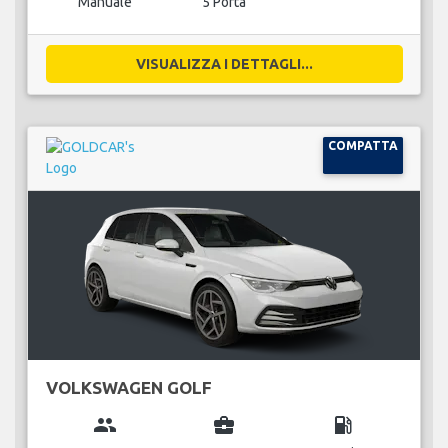
Manuale
5 Porta
VISUALIZZA I DETTAGLI...
COMPATTA
VOLKSWAGEN GOLF
group
business_center
local_gas_station