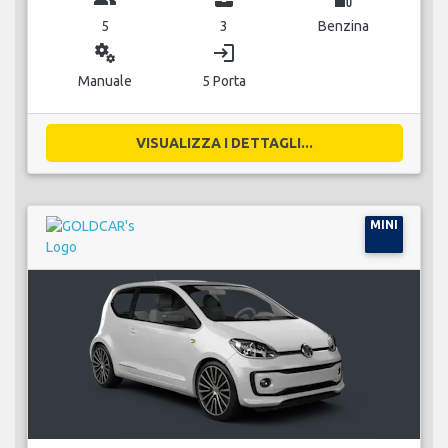
5
3
Benzina
miscellaneous_services
login
Manuale
5 Porta
VISUALIZZA I DETTAGLI...
MINI