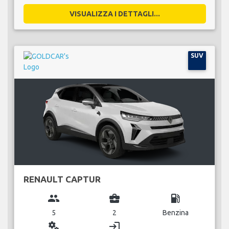
VISUALIZZA I DETTAGLI...
SUV
RENAULT CAPTUR
group
business_center
local_gas_station
5
2
Benzina
miscellaneous_services
login