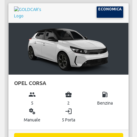
ECONOMICA
OPEL CORSA
group
business_center
local_gas_station
5
2
Benzina
miscellaneous_services
login
Manuale
5 Porta