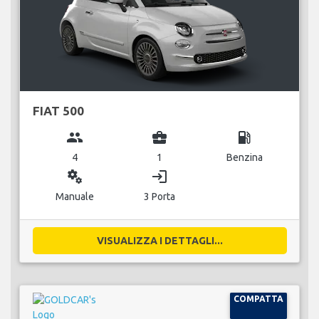
FIAT 500
group
business_center
local_gas_station
4
1
Benzina
miscellaneous_services
login
Manuale
3 Porta
VISUALIZZA I DETTAGLI...
COMPATTA