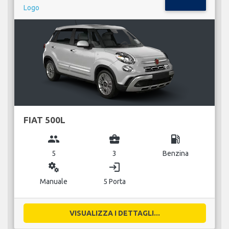
FIAT 500L
group
business_center
local_gas_station
5
3
Benzina
miscellaneous_services
login
Manuale
5 Porta
VISUALIZZA I DETTAGLI...