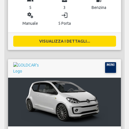
5
3
Benzina
miscellaneous_services
login
Manuale
5 Porta
VISUALIZZA I DETTAGLI...
MINI