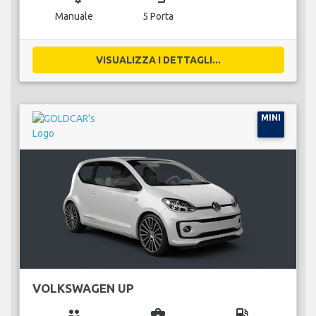
Manuale
5 Porta
VISUALIZZA I DETTAGLI...
MINI
VOLKSWAGEN UP
group
business_center
local_gas_station