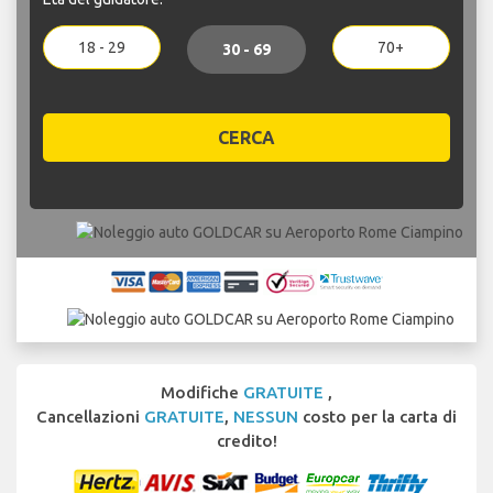
18 - 29
70+
30 - 69
CERCA
Modifiche
GRATUITE
,
Cancellazioni
GRATUITE
,
NESSUN
costo per la carta di
credito!