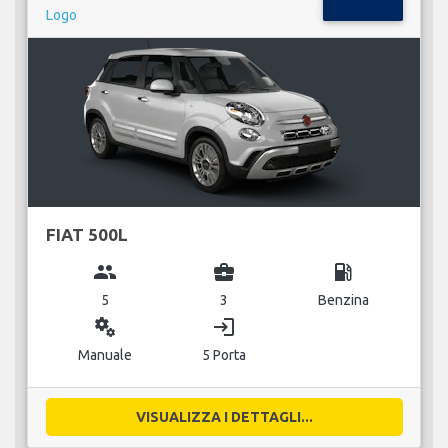
FIAT 500L
group
business_center
local_gas_station
5
3
Benzina
miscellaneous_services
login
Manuale
5 Porta
VISUALIZZA I DETTAGLI...