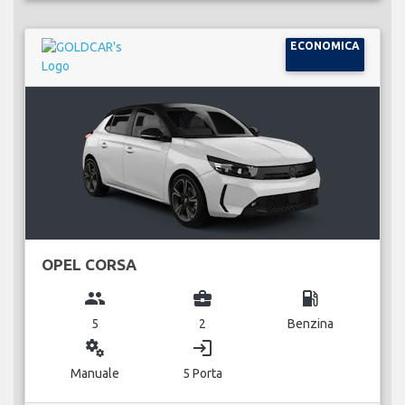
ECONOMICA
OPEL CORSA
group
business_center
local_gas_station
5
2
Benzina
miscellaneous_services
login
Manuale
5 Porta