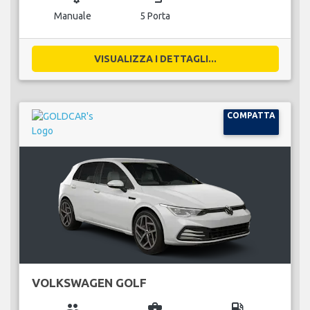
Manuale
5 Porta
VISUALIZZA I DETTAGLI...
COMPATTA
VOLKSWAGEN GOLF
group
business_center
local_gas_station