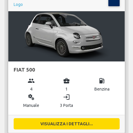
FIAT 500
group
business_center
local_gas_station
4
1
Benzina
miscellaneous_services
login
Manuale
3 Porta
VISUALIZZA I DETTAGLI...