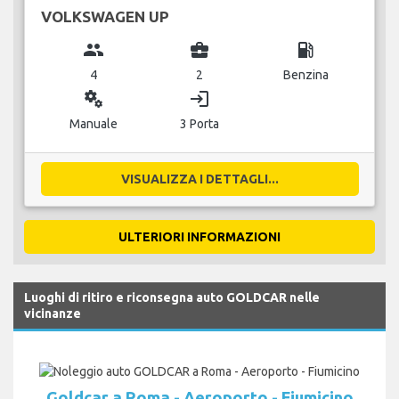
VOLKSWAGEN UP
group
business_center
local_gas_station
4
2
Benzina
miscellaneous_services
login
Manuale
3 Porta
VISUALIZZA I DETTAGLI...
ULTERIORI INFORMAZIONI
Luoghi di ritiro e riconsegna auto GOLDCAR nelle
vicinanze
Goldcar a Roma - Aeroporto - Fiumicino