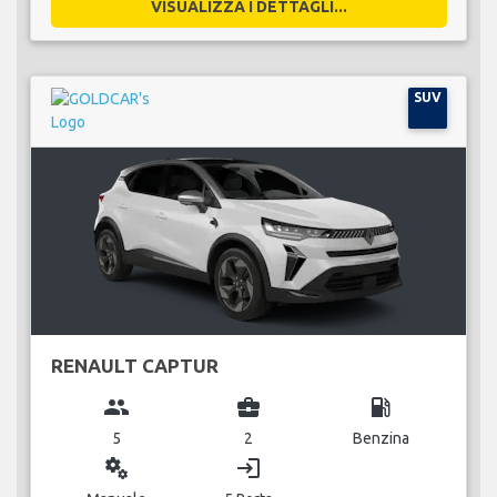
VISUALIZZA I DETTAGLI...
SUV
RENAULT CAPTUR
group
business_center
local_gas_station
5
2
Benzina
miscellaneous_services
login