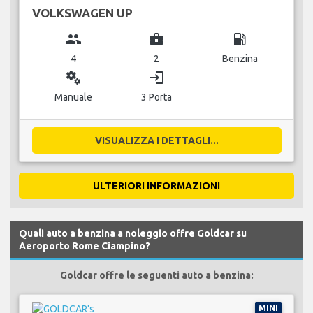
VOLKSWAGEN UP
group
business_center
local_gas_station
4
2
Benzina
miscellaneous_services
login
Manuale
3 Porta
VISUALIZZA I DETTAGLI...
ULTERIORI INFORMAZIONI
Quali auto a benzina a noleggio offre Goldcar su
Aeroporto Rome Ciampino?
Goldcar offre le seguenti auto a benzina:
MINI