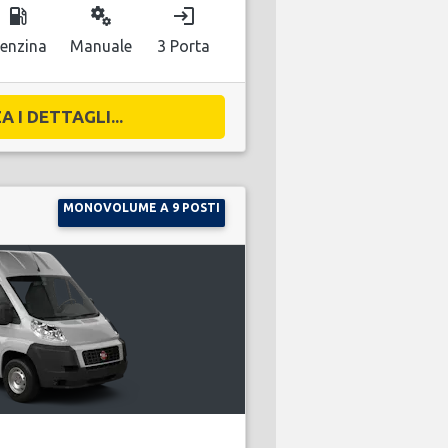
local_gas_station
miscellaneous_services
login
enzina
Manuale
3 Porta
A I DETTAGLI...
MONOVOLUME A 9 POSTI