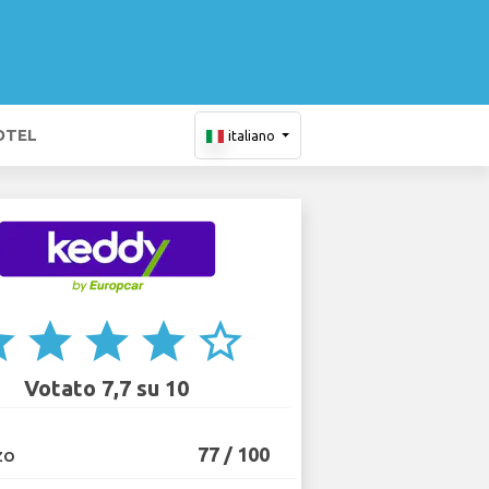
OTEL
italiano
ar
star
star
star
star_border
Votato 7,7 su 10
77 / 100
ZO