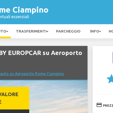
ome Ciampino
rtuali essenziali
UTO
TRASFERIMENTI
PARCHEGGIO
INFO
H
 BY EUROPCAR su Aeroporto
o auto su Aeroporto Rome Ciampino
st
VALORE
E
credit_card
PREZ