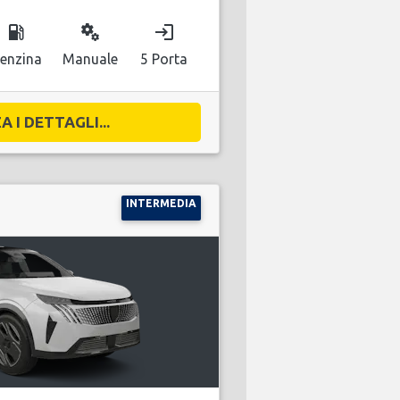
local_gas_station
miscellaneous_services
login
enzina
Manuale
5 Porta
A I DETTAGLI...
INTERMEDIA