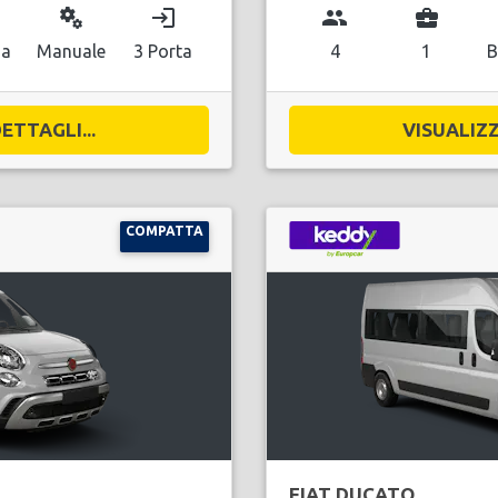
miscellaneous_services
login
group
business_center
na
Manuale
3 Porta
4
1
B
ETTAGLI...
VISUALIZZ
COMPATTA
FIAT DUCATO