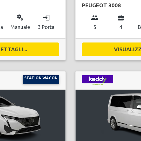
PEUGEOT 3008
miscellaneous_services
login
group
business_center
na
Manuale
3 Porta
5
4
B
ETTAGLI...
VISUALIZZ
STATION WAGON