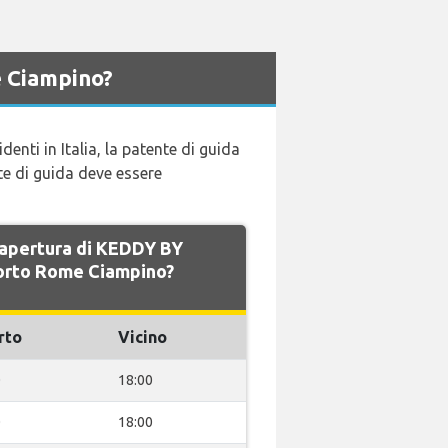
 Ciampino?
denti in Italia, la patente di guida
te di guida deve essere
i apertura di KEDDY BY
rto Rome Ciampino?
rto
Vicino
0
18:00
0
18:00