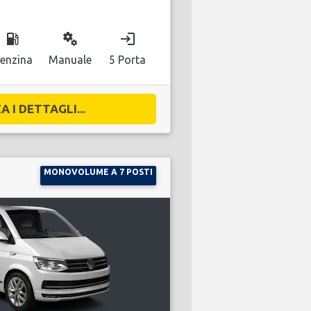
local_gas_station
miscellaneous_services
login
enzina
Manuale
5 Porta
A I DETTAGLI...
MONOVOLUME A 7 POSTI