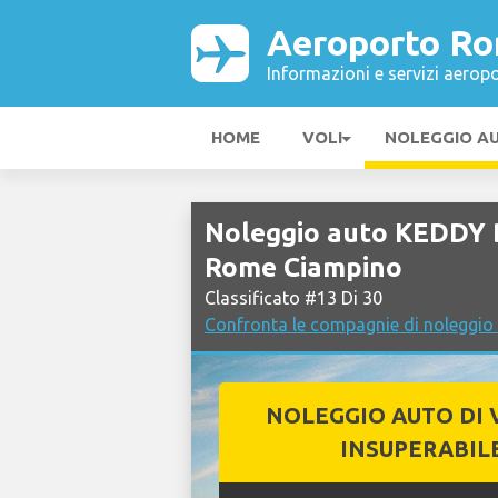
Aeroporto R
Informazioni e servizi aeropo
HOME
VOLI
NOLEGGIO A
Noleggio auto KEDDY
Rome Ciampino
Classificato #13 Di 30
Confronta le compagnie di noleggi
NOLEGGIO AUTO DI 
INSUPERABIL