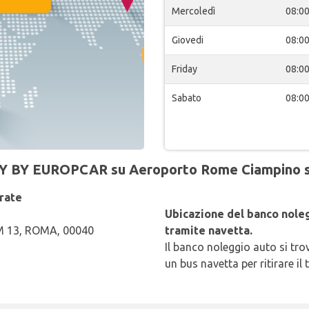
Mercoledì
08:0
Giovedi
08:0
Friday
08:0
Sabato
08:0
DY BY EUROPCAR su Aeroporto Rome Ciampino si
rate
Ubicazione del banco noleg
M 13, ROMA, 00040
tramite navetta.
Il banco noleggio auto si tro
un bus navetta per ritirare il 