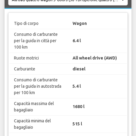
Tipo di corpo
Wagon
Consumo di carburante
per la guida in città per
6.4 l
100 km
Ruote motrici
All wheel drive (AWD)
Carburante
diesel
Consumo di carburante
per la guida in autostrada
5.4 l
per 100 km
Capacità massima del
1680 l
bagagliaio
Capacità minima del
515 l
bagagliaio