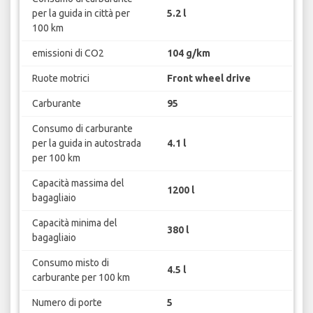
per la guida in città per
5.2 l
100 km
emissioni di CO2
104 g/km
Ruote motrici
Front wheel drive
Carburante
95
Consumo di carburante
per la guida in autostrada
4.1 l
per 100 km
Capacità massima del
1200 l
bagagliaio
Capacità minima del
380 l
bagagliaio
Consumo misto di
4.5 l
carburante per 100 km
Numero di porte
5