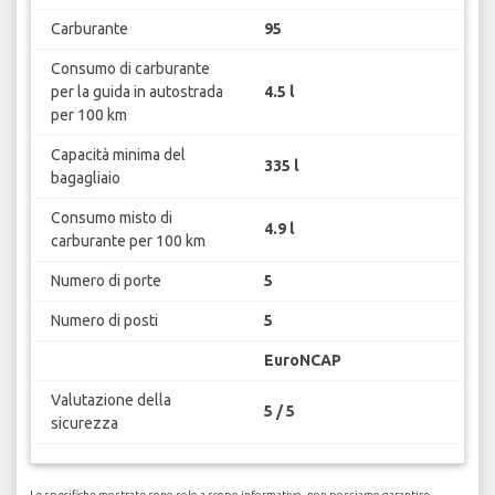
Carburante
95
Consumo di carburante
per la guida in autostrada
4.5 l
per 100 km
Capacità minima del
335 l
bagagliaio
Consumo misto di
4.9 l
carburante per 100 km
Numero di porte
5
Numero di posti
5
EuroNCAP
Valutazione della
5 / 5
sicurezza
Le specifiche mostrate sono solo a scopo informativo, non possiamo garantire