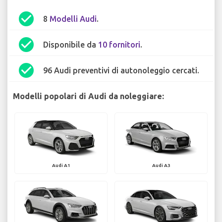
check_circle
8
Modelli Audi
.
check_circle
Disponibile da
10 fornitori
.
check_circle
96 Audi preventivi di autonoleggio cercati.
Modelli popolari di Audi da noleggiare:
Audi A1
Audi A3