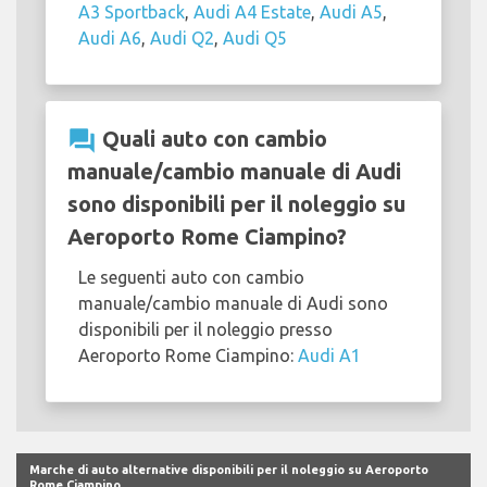
A3 Sportback
,
Audi A4 Estate
,
Audi A5
,
Audi A6
,
Audi Q2
,
Audi Q5
question_answer
Quali auto con cambio
manuale/cambio manuale di Audi
sono disponibili per il noleggio su
Aeroporto Rome Ciampino?
Le seguenti auto con cambio
manuale/cambio manuale di Audi sono
disponibili per il noleggio presso
Aeroporto Rome Ciampino:
Audi A1
Marche di auto alternative disponibili per il noleggio su Aeroporto
Rome Ciampino