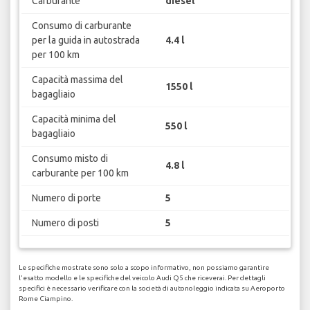
Carburante
diesel
Consumo di carburante
per la guida in autostrada
4.4 l
per 100 km
Capacità massima del
1550 l
bagagliaio
Capacità minima del
550 l
bagagliaio
Consumo misto di
4.8 l
carburante per 100 km
Numero di porte
5
Numero di posti
5
Le specifiche mostrate sono solo a scopo informativo, non possiamo garantire
l'esatto modello e le specifiche del veicolo Audi Q5 che riceverai. Per dettagli
specifici è necessario verificare con la società di autonoleggio indicata su Aeroporto
Rome Ciampino.