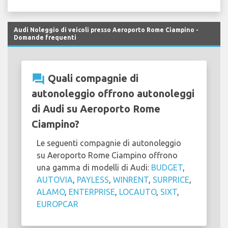
Audi Noleggio di veicoli presso Aeroporto Rome Ciampino -
Domande frequenti
question_answer
Quali compagnie di
autonoleggio offrono autonoleggi
di Audi su Aeroporto Rome
Ciampino?
Le seguenti compagnie di autonoleggio
su Aeroporto Rome Ciampino offrono
una gamma di modelli di Audi:
BUDGET
,
AUTOVIA
,
PAYLESS
,
WINRENT
,
SURPRICE
,
ALAMO
,
ENTERPRISE
,
LOCAUTO
,
SIXT
,
EUROPCAR