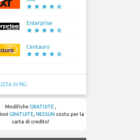
star
star
star
star
star_half
Enterprise
star
star
star
star
star_half
Centauro
star
star
star
star
star_half
IZZA DI PIÙ
Modifiche
GRATUITE
,
ioni
GRATUITE
,
NESSUN
costo per la
carta di credito!