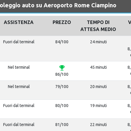
noleggio auto su Aeroporto Rome Ciampino
ASSISTENZA
PREZZO
TEMPO DI
ATTESA MEDIO
Fuori dal terminal
84/100
24 minuti
8,
emoji_events
Nel terminal
45 minuti
8,
86/100
Nel terminal
79/100
20 minuti
8,
Fuori dal terminal
80/100
19 minuti
8,
Fuori dal terminal
81/100
22 minuti
8,