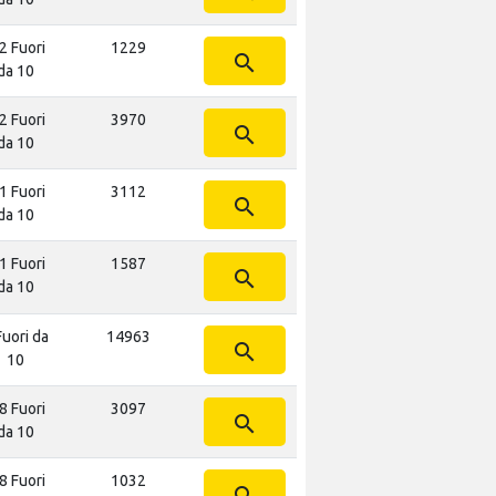
2 Fuori
1229
search
da 10
2 Fuori
3970
search
da 10
1 Fuori
3112
search
da 10
1 Fuori
1587
search
da 10
Fuori da
14963
search
10
8 Fuori
3097
search
da 10
8 Fuori
1032
search