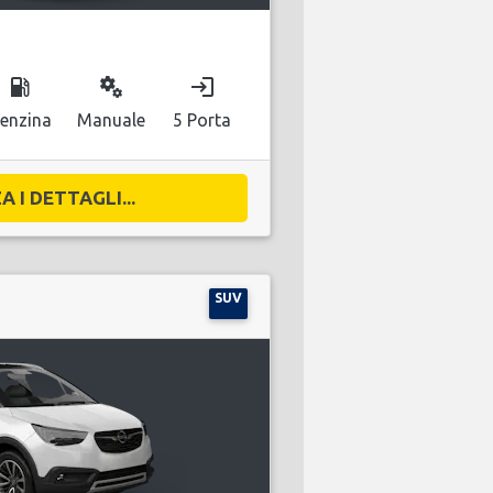
local_gas_station
miscellaneous_services
login
enzina
Manuale
5 Porta
A I DETTAGLI...
SUV