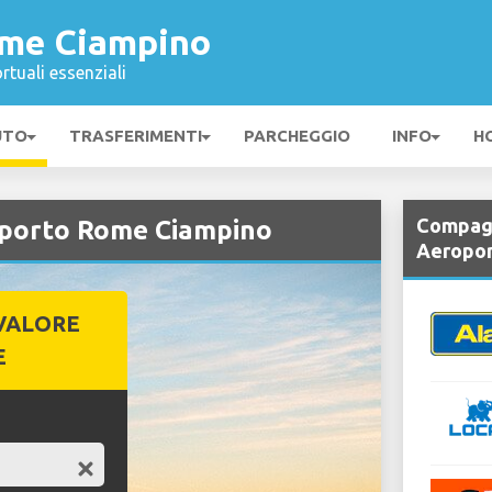
ome Ciampino
rtuali essenziali
UTO
TRASFERIMENTI
PARCHEGGIO
INFO
H
Compagn
oporto Rome Ciampino
Aeropor
VALORE
E