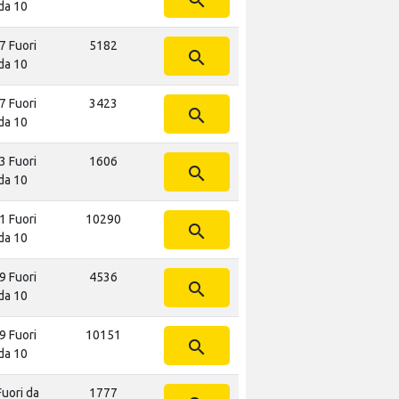
da 10
7 Fuori
5182
search
da 10
7 Fuori
3423
search
da 10
3 Fuori
1606
search
da 10
1 Fuori
10290
search
da 10
9 Fuori
4536
search
da 10
9 Fuori
10151
search
da 10
Fuori da
1777