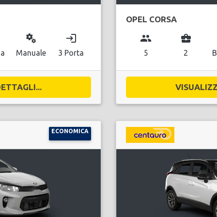
OPEL CORSA
miscellaneous_services
login
group
business_center
na
Manuale
3 Porta
5
2
B
ETTAGLI...
VISUALIZZ
ECONOMICA