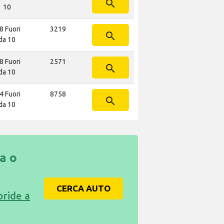
search
10
8 Fuori
3219
search
da 10
8 Fuori
2571
search
da 10
4 Fuori
8758
search
da 10
ca o
CERCA AUTO
bride a