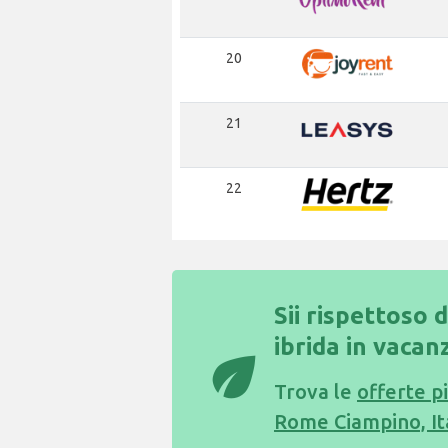
20
21
22
Sii rispettoso 
ibrida in vacan
eco
Trova le
offerte p
Rome Ciampino, It