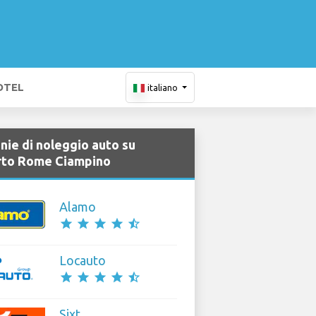
OTEL
italiano
ie di noleggio auto su
to Rome Ciampino
Alamo
star
star
star
star
star_half
Locauto
star
star
star
star
star_half
Sixt