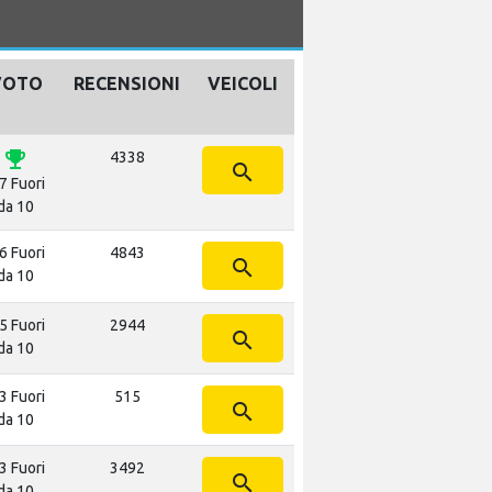
VOTO
RECENSIONI
VEICOLI
emoji_events
4338
search
7 Fuori
da 10
6 Fuori
4843
search
da 10
5 Fuori
2944
search
da 10
3 Fuori
515
search
da 10
3 Fuori
3492
search
da 10