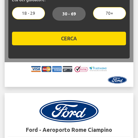
18 - 29
70+
30 - 69
CERCA
Ford - Aeroporto Rome Ciampino