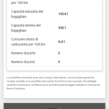
per 100 km
Capacità massima del
1354 l
bagagliaio
Capacità minima del
392 l
bagagliaio
Consumo misto di
6.6 l
carburante per 100 km
Numero di porte
5
Numero di posti
5
Le specifiche mostrate sono solo a scopo informativo, non possiamo garantire
l'esatto modello e le specifiche del veicolo Ford Focus che riceverai. Per dettagli
specifici è necessario verificare con la società di autonoleggio indicata su Aeroporto
Rome Ciampino.