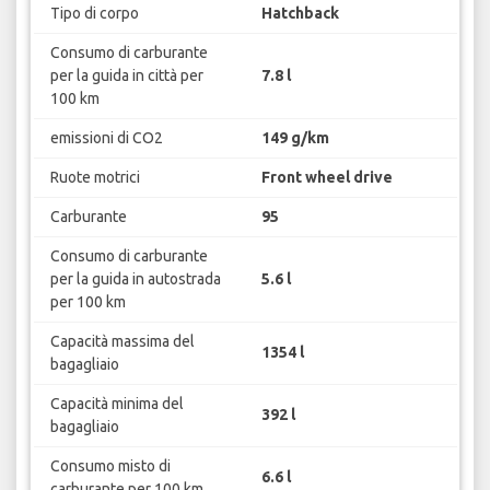
Tipo di corpo
Hatchback
Consumo di carburante
per la guida in città per
7.8 l
100 km
emissioni di CO2
149 g/km
Ruote motrici
Front wheel drive
Carburante
95
Consumo di carburante
per la guida in autostrada
5.6 l
per 100 km
Capacità massima del
1354 l
bagagliaio
Capacità minima del
392 l
bagagliaio
Consumo misto di
6.6 l
carburante per 100 km