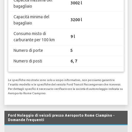
3002 l
bagagliaio
Capacità minima del
3200 l
bagagliaio
Consumo misto di
9 l
carburante per 100 km
Numero di porte
5
Numero di posti
6, 7
Le specifiche mostrate sono solo a scopo informativo, non possiamo garantire
l'esatto modello e le specifiche del veicolo Ford Transit Passengervan che riceverai.
Per dettagli specifici è necessario verificare con la società di autonoleggio indicata su
Aeroporto Rome Ciampino.
Ford Noleggio di veicoli presso Aeroporto Rome Ciampino -
Domande frequenti