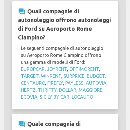
question_answer
Quali compagnie di
autonoleggio offrono autonoleggi
di Ford su Aeroporto Rome
Ciampino?
Le seguenti compagnie di autonoleggio
su Aeroporto Rome Ciampino offrono
una gamma di modelli di Ford:
EUROPCAR
,
JOYRENT
,
OPTIMORENT
,
TARGET
,
WINRENT
,
SURPRICE
,
BUDGET
,
CENTAURO
,
FIREFLY
,
PAYLESS
,
AUTOVIA
,
HERTZ
,
THRIFTY
,
DOLLAR
,
MAGGIORE
,
ECOVIA
,
SICILY BY CAR
,
LOCAUTO
question_answer
Quale compagnia di