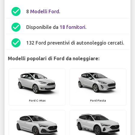
check_circle
8
Modelli Ford
.
check_circle
Disponibile da
18 fornitori
.
check_circle
132 Ford preventivi di autonoleggio cercati.
Modelli popolari di Ford da noleggiare:
Ford C-Max
Ford Fiesta