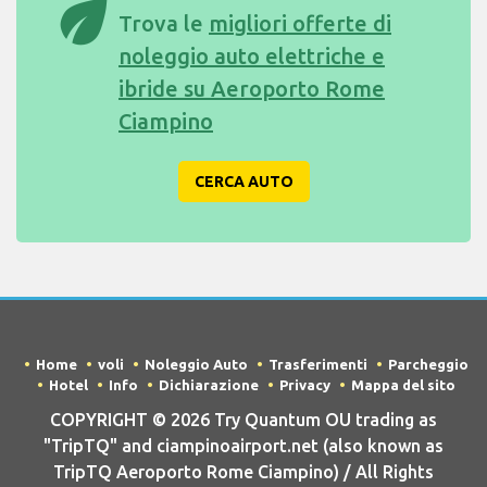
eco
Trova le
migliori offerte di
noleggio auto elettriche e
ibride su Aeroporto Rome
Ciampino
CERCA AUTO
Home
voli
Noleggio Auto
Trasferimenti
Parcheggio
Hotel
Info
Dichiarazione
Privacy
Mappa del sito
COPYRIGHT © 2026 Try Quantum OU trading as
"TripTQ" and ciampinoairport.net (also known as
TripTQ Aeroporto Rome Ciampino) / All Rights