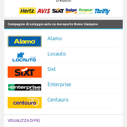
credito!
Compagnie di noleggio auto su Aeroporto Rome Ciampino
Alamo
Locauto
Sixt
Enterprise
Centauro
VISUALIZZA DI PIÙ