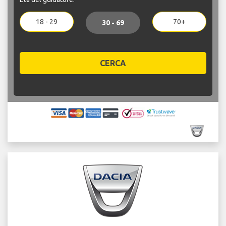
18 - 29
70+
30 - 69
CERCA