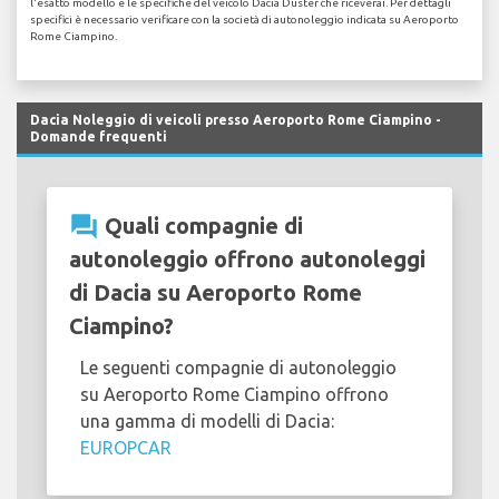
l'esatto modello e le specifiche del veicolo Dacia Duster che riceverai. Per dettagli
specifici è necessario verificare con la società di autonoleggio indicata su Aeroporto
Rome Ciampino.
Dacia Noleggio di veicoli presso Aeroporto Rome Ciampino -
Domande frequenti
question_answer
Quali compagnie di
autonoleggio offrono autonoleggi
di Dacia su Aeroporto Rome
Ciampino?
Le seguenti compagnie di autonoleggio
su Aeroporto Rome Ciampino offrono
una gamma di modelli di Dacia:
EUROPCAR