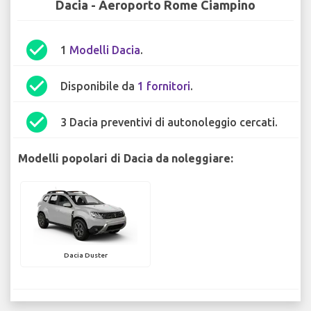
Dacia - Aeroporto Rome Ciampino
check_circle
1
Modelli Dacia
.
check_circle
Disponibile da
1 fornitori
.
check_circle
3 Dacia preventivi di autonoleggio cercati.
Modelli popolari di Dacia da noleggiare:
Dacia Duster