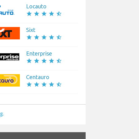
Locauto
star
star
star
star
star_half
Sixt
star
star
star
star
star_half
Enterprise
star
star
star
star
star_half
Centauro
star
star
star
star
star_half
多