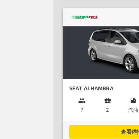
SEAT ALHAMBRA
group
business_center
local_gas_station
7
2
汽油
查看详情.