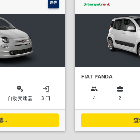
迷你
FIAT PANDA
miscellaneous_services
login
group
business_center
自动变速器
3 门
4
2
..
查