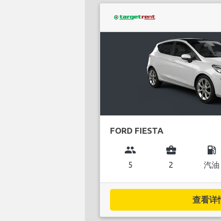
FORD FIESTA
group
business_center
local_gas_station
5
2
汽油
查看详情.