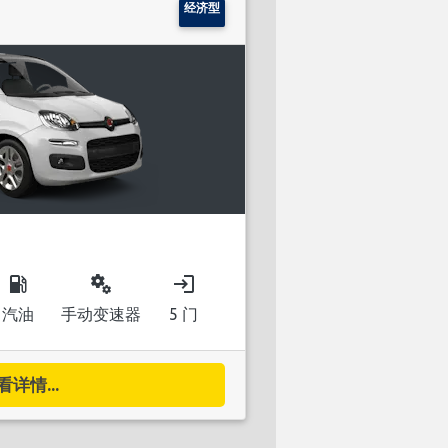
经济型
local_gas_station
miscellaneous_services
login
汽油
手动变速器
5 门
看详情...