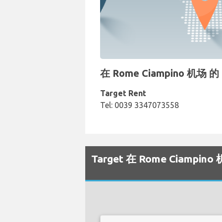
在 Rome Ciampino 机场
Target Rent
Tel: 0039 3347073558
Target 在 Rome Ciam