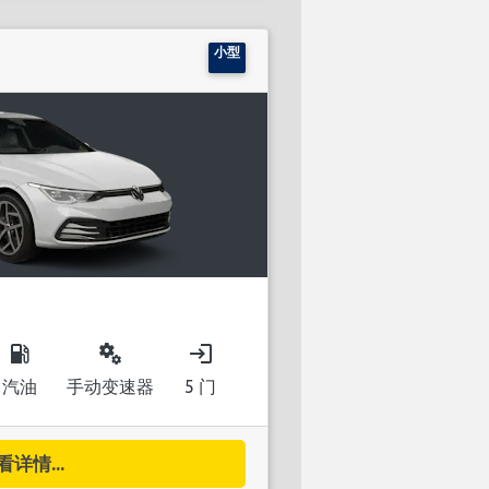
小型
local_gas_station
miscellaneous_services
login
汽油
手动变速器
5 门
看详情...