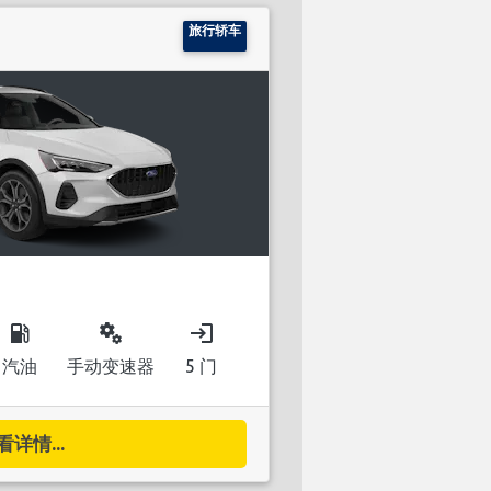
旅行轿车
local_gas_station
miscellaneous_services
login
汽油
手动变速器
5 门
看详情...