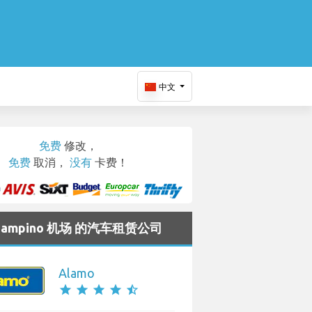
中文
免费
修改，
免费
取消，
没有
卡费！
Ciampino 机场 的汽车租赁公司
Alamo
star
star
star
star
star_half