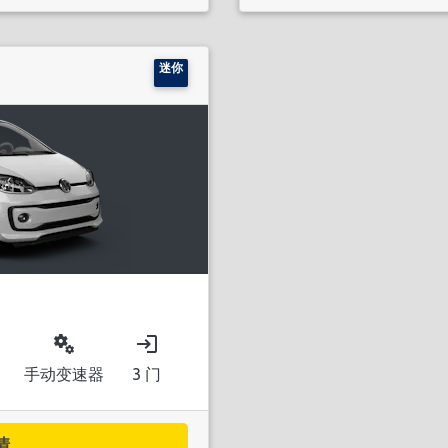
迷你
miscellaneous_services
login
手动变速器
3 门
..