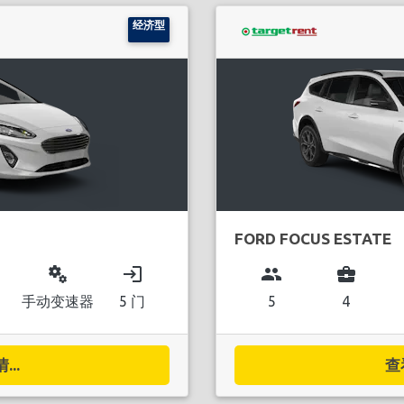
经济型
FORD FOCUS ESTATE
miscellaneous_services
login
group
business_center
手动变速器
5 门
5
4
..
查