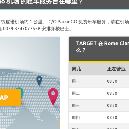
mpino 机场 的租车服务台在哪里？
距离钱皮诺机场约 1 公里。 C/O ParkinGO 免费班车服务，请在机
039 3347073558 安排穿梭巴士。
TARGET 在 Rome C
么？
周几
正在营业
周一
08:30
周二
08:30
周三
08:30
周四
08:30