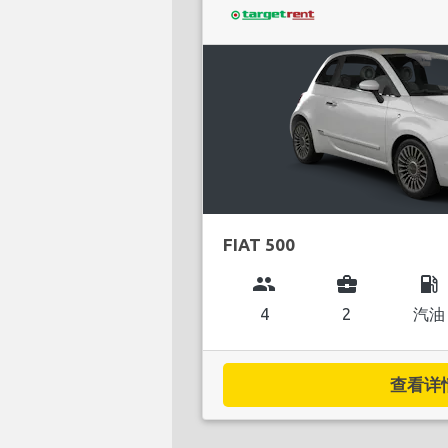
FIAT 500
group
business_center
local_gas_station
4
2
汽油
查看详情.