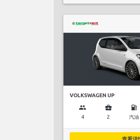
VOLKSWAGEN UP
group
business_center
local_gas_station
4
2
汽油
查看详情.