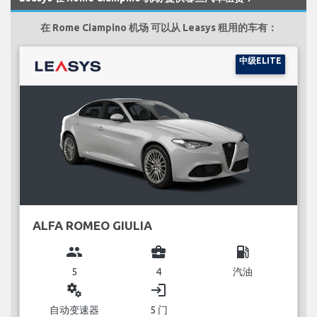
在 Rome Ciampino 机场 可以从 Leasys 租用的车有：
中级ELITE
ALFA ROMEO GIULIA
group
business_center
local_gas_station
5
4
汽油
miscellaneous_services
login
自动变速器
5 门