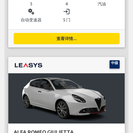
5
4
汽油
miscellaneous_services
login
自动变速器
5 门
查看详情...
中级
ALFA ROMEO GIULIETTA