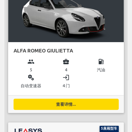
ALFA ROMEO GIULIETTA
group
business_center
local_gas_station
5
4
汽油
miscellaneous_services
login
自动变速器
4 门
查看详情...
5座厢型车