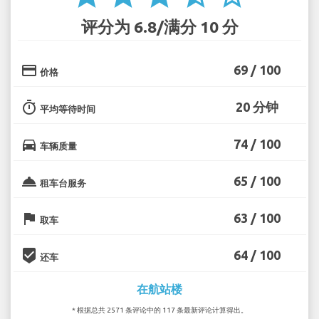
评分为 6.8/满分 10 分
credit_card
69 / 100
价格
timer
20 分钟
平均等待时间
directions_car
74 / 100
车辆质量
room_service
65 / 100
租车台服务
flag
63 / 100
取车
beenhere
64 / 100
还车
在航站楼
* 根据总共 2571 条评论中的 117 条最新评论计算得出。