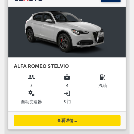
ALFA ROMEO STELVIO
group
business_center
local_gas_station
5
4
汽油
miscellaneous_services
login
自动变速器
5 门
查看详情...