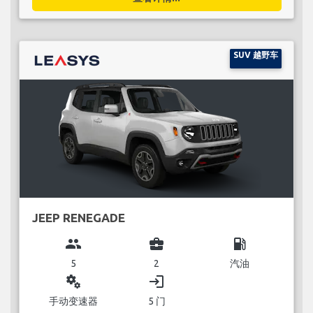
SUV 越野车
JEEP RENEGADE
group
business_center
local_gas_station
5
2
汽油
miscellaneous_services
login
手动变速器
5 门