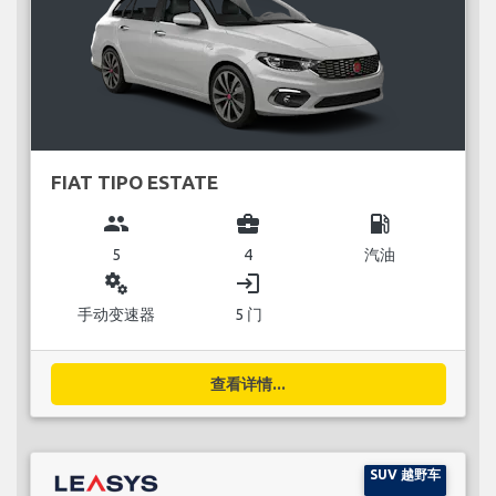
FIAT TIPO ESTATE
group
business_center
local_gas_station
5
4
汽油
miscellaneous_services
login
手动变速器
5 门
查看详情...
SUV 越野车