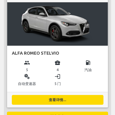
ALFA ROMEO STELVIO
group
business_center
local_gas_station
5
4
汽油
miscellaneous_services
login
自动变速器
5 门
查看详情...