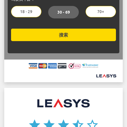
18 - 29
70+
30 - 69
搜索
star
star
star
star_half
star_border