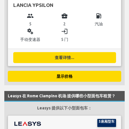
LANCIA YPSILON
group
business_center
local_gas_station
5
2
汽油
miscellaneous_services
login
手动变速器
5 门
查看详情...
显示价格
Leasys 在 Rome Ciampino 机场 提供哪些小型面包车租赁？
Leasys 提供以下小型面包车：
5座厢型车