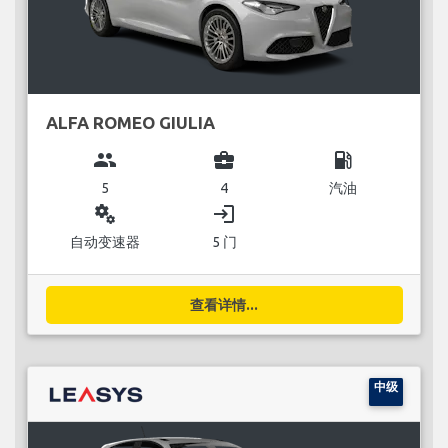
ALFA ROMEO GIULIA
group
business_center
local_gas_station
5
4
汽油
miscellaneous_services
login
自动变速器
5 门
查看详情...
中级