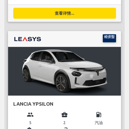
查看详情...
经济型
LANCIA YPSILON
group
business_center
local_gas_station
5
2
汽油