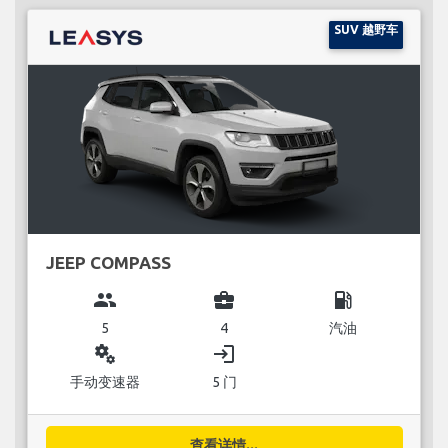
SUV 越野车
JEEP COMPASS
group
business_center
local_gas_station
5
4
汽油
miscellaneous_services
login
手动变速器
5 门
查看详情...