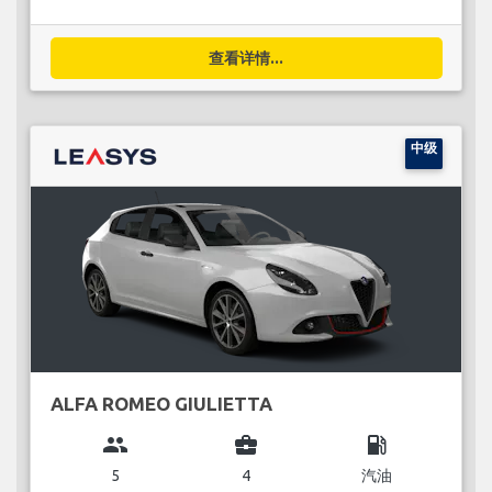
查看详情...
中级
ALFA ROMEO GIULIETTA
group
business_center
local_gas_station
5
4
汽油