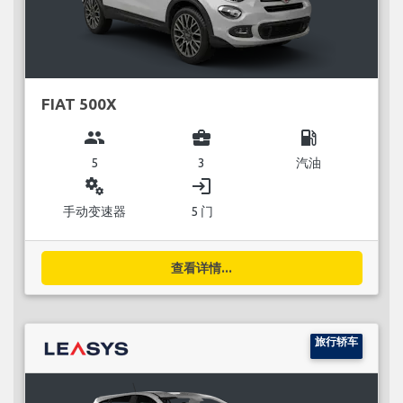
FIAT 500X
group
business_center
local_gas_station
5
3
汽油
miscellaneous_services
login
手动变速器
5 门
查看详情...
旅行轿车