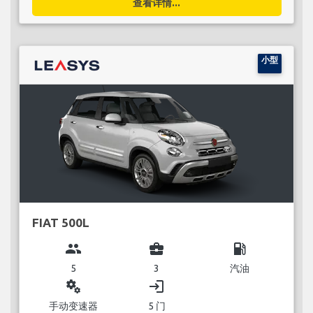
查看详情...
小型
FIAT 500L
group
business_center
local_gas_station
5
3
汽油
miscellaneous_services
login
手动变速器
5 门