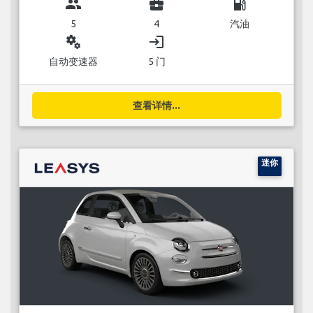
group
business_center
local_gas_station
5
4
汽油
miscellaneous_services
login
自动变速器
5 门
查看详情...
迷你