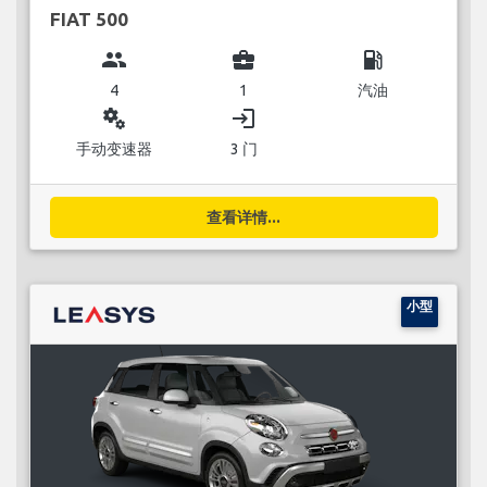
FIAT 500
group
business_center
local_gas_station
4
1
汽油
miscellaneous_services
login
手动变速器
3 门
查看详情...
小型