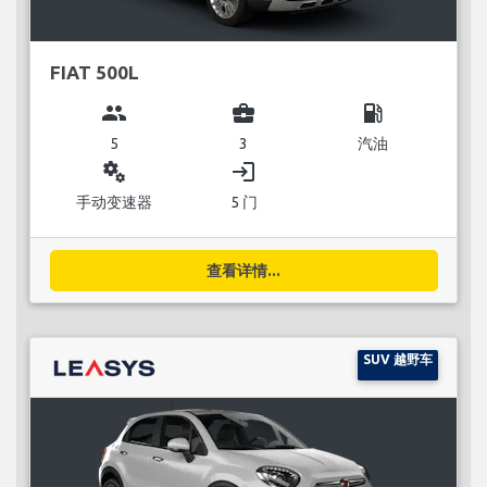
FIAT 500L
group
business_center
local_gas_station
5
3
汽油
miscellaneous_services
login
手动变速器
5 门
查看详情...
SUV 越野车