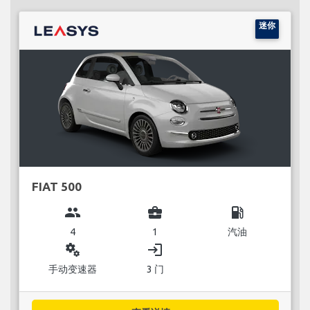
迷你
FIAT 500
group
business_center
local_gas_station
4
1
汽油
miscellaneous_services
login
手动变速器
3 门