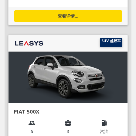
查看详情...
SUV 越野车
FIAT 500X
group
business_center
local_gas_station
5
3
汽油