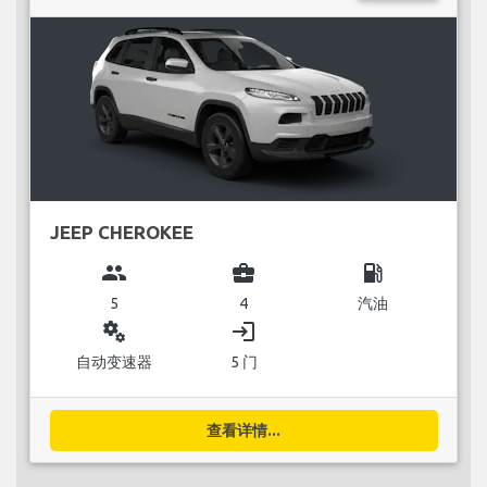
JEEP CHEROKEE
group
business_center
local_gas_station
5
4
汽油
miscellaneous_services
login
自动变速器
5 门
查看详情...