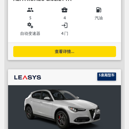
group
business_center
local_gas_station
5
4
汽油
miscellaneous_services
login
自动变速器
4 门
查看详情...
5座厢型车