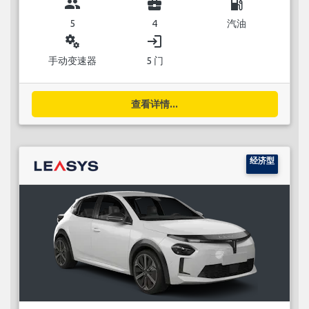
group
business_center
local_gas_station
5
4
汽油
miscellaneous_services
login
手动变速器
5 门
查看详情...
经济型