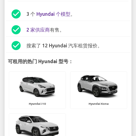
check_circle
3 个
Hyundai 个模型
。
check_circle
2 家供应商
有售。
check_circle
搜索了 12 Hyundai 汽车租赁报价。
可租用的热门 Hyundai 型号：
Hyundai i10
Hyundai Kona