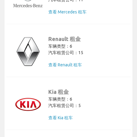
查看 Mercedes 租车
Renault 租金
车辆类型：6
汽车租赁公司：15
查看 Renault 租车
Kia 租金
车辆类型：6
汽车租赁公司：5
查看 Kia 租车