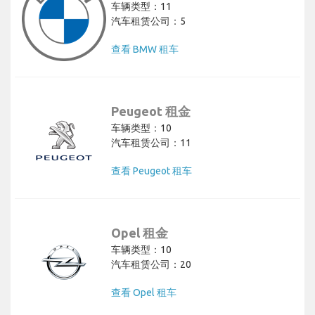
车辆类型：11
汽车租赁公司：5
查看 BMW 租车
Peugeot 租金
车辆类型：10
汽车租赁公司：11
查看 Peugeot 租车
Opel 租金
车辆类型：10
汽车租赁公司：20
查看 Opel 租车