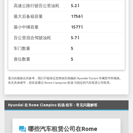
高速公路行驶百公里油耗
5.2 l
最大后备箱容量
1756 l
最小中继容量
1577 l
百公里混合驾驶油耗
5.7 l
车门数量
5
座位数量
5
显示的规格仅供参考，我们不能保证您将收到准确的 Hyundai Tucson 车辆型号和规格。
有关具体细节，您应该通过 Rome Ciampino 机场 与指定的汽车租赁公司联系。
Hyundai 在 Rome Ciampino 机场 租车 - 常见问题解答
question_answer
哪些汽车租赁公司在Rome