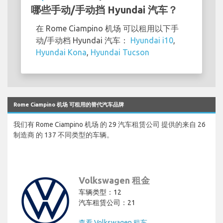
哪些手动/手动挡 Hyundai 汽车？
在 Rome Ciampino 机场 可以租用以下手
动/手动档 Hyundai 汽车：
Hyundai i10
,
Hyundai Kona
,
Hyundai Tucson
Rome Ciampino 机场 可租用的替代汽车品牌
我们有 Rome Ciampino 机场 的 29 汽车租赁公司 提供的来自 26
制造商 的 137 不同类型的车辆。
Volkswagen 租金
车辆类型：12
汽车租赁公司：21
查看 Volkswagen 租车