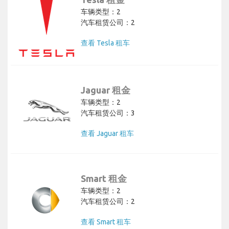
车辆类型：2
汽车租赁公司：2
查看 Tesla 租车
Jaguar 租金
车辆类型：2
汽车租赁公司：3
查看 Jaguar 租车
Smart 租金
车辆类型：2
汽车租赁公司：2
查看 Smart 租车