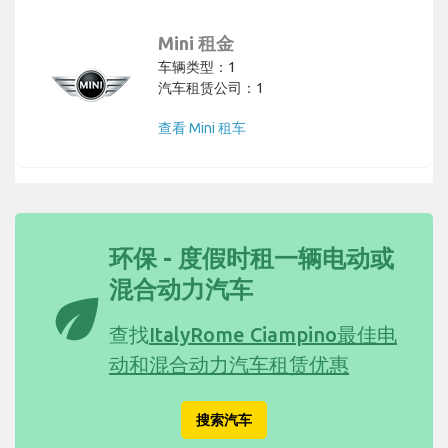
Mini 租金
车辆类型：1
汽车租赁公司：1
查看 Mini 租车
环保 - 度假时租一辆电动或
混合动力汽车
eco
查找
ItalyRome Ciampino最佳电
动和混合动力汽车租赁优惠
搜索汽车