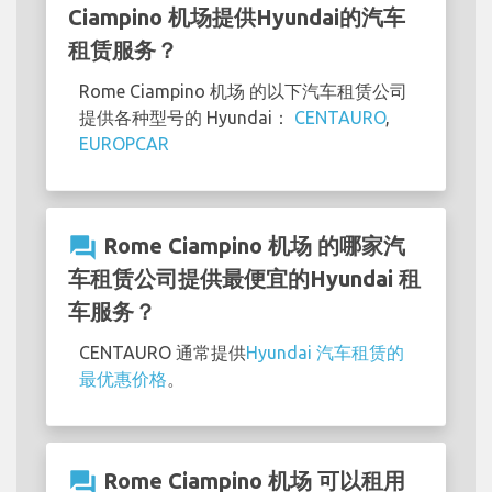
Ciampino 机场提供Hyundai的汽车
租赁服务？
Rome Ciampino 机场 的以下汽车租赁公司
提供各种型号的 Hyundai：
CENTAURO
,
EUROPCAR
question_answer
Rome Ciampino 机场 的哪家汽
车租赁公司提供最便宜的Hyundai 租
车服务？
CENTAURO 通常提供
Hyundai 汽车租赁的
最优惠价格
。
question_answer
Rome Ciampino 机场 可以租用