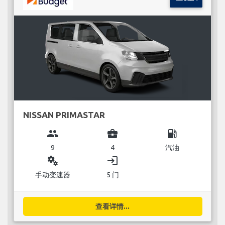
NISSAN PRIMASTAR
group
business_center
local_gas_station
9
4
汽油
miscellaneous_services
login
手动变速器
5 门
查看详情...