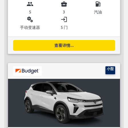
group
business_center
local_gas_station
5
3
汽油
miscellaneous_services
login
手动变速器
5 门
查看详情...
小型