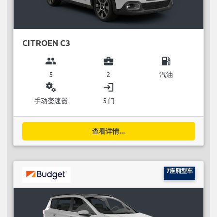
CITROEN C3
group
business_center
local_gas_station
5
2
汽油
miscellaneous_services
login
手动变速器
5 门
查看详情...
7座厢型车