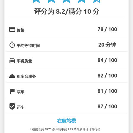
评分为 8.2/满分 10 分
credit_card
78 / 100
价格
timer
20 分钟
平均等待时间
directions_car
84 / 100
车辆质量
room_service
82 / 100
租车台服务
flag
81 / 100
取车
beenhere
87 / 100
还车
在航站楼
* 根据总共 3970 条评论中的 425 条最新评论计算得出。