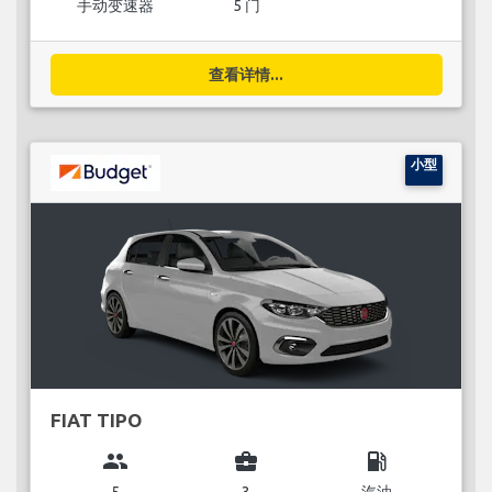
手动变速器
5 门
查看详情...
小型
FIAT TIPO
group
business_center
local_gas_station
5
3
汽油