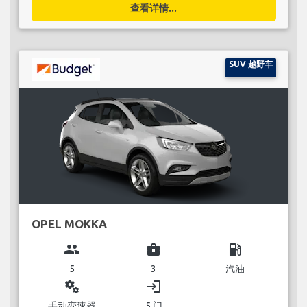
查看详情...
SUV 越野车
OPEL MOKKA
group
business_center
local_gas_station
5
3
汽油
miscellaneous_services
login
手动变速器
5 门