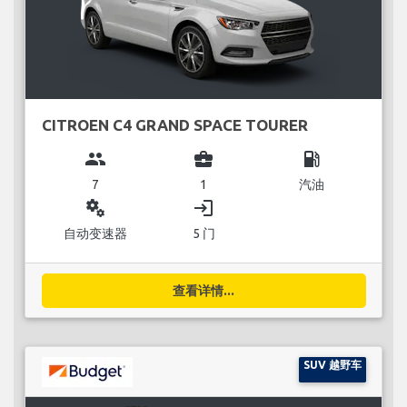
CITROEN C4 GRAND SPACE TOURER
group
business_center
local_gas_station
7
1
汽油
miscellaneous_services
login
自动变速器
5 门
查看详情...
SUV 越野车