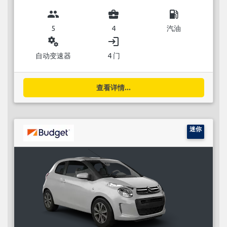
group
business_center
local_gas_station
5
4
汽油
miscellaneous_services
login
自动变速器
4 门
查看详情...
迷你