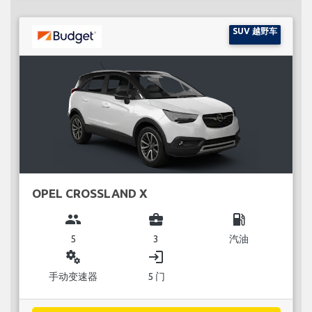
SUV 越野车
OPEL CROSSLAND X
group
business_center
local_gas_station
5
3
汽油
miscellaneous_services
login
手动变速器
5 门