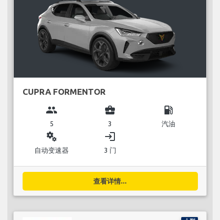
CUPRA FORMENTOR
group
business_center
local_gas_station
5
3
汽油
miscellaneous_services
login
自动变速器
3 门
查看详情...