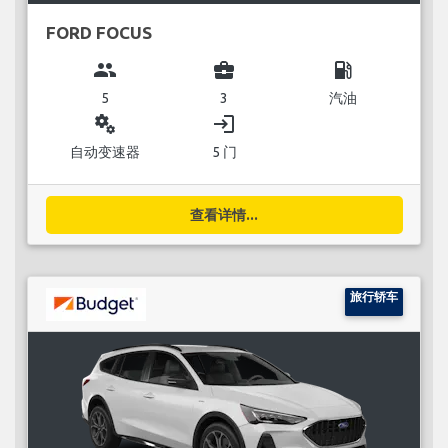
FORD FOCUS
group
business_center
local_gas_station
5
3
汽油
miscellaneous_services
login
自动变速器
5 门
查看详情...
旅行轿车