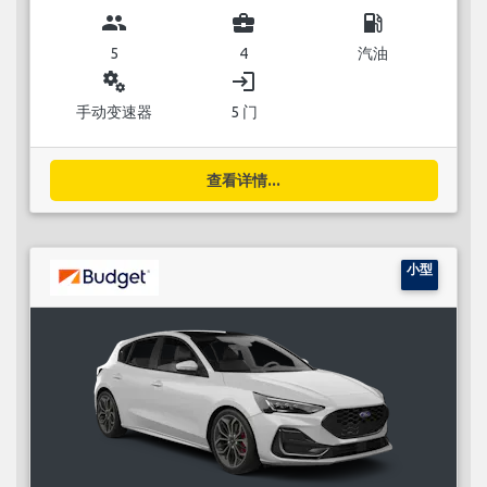
group
business_center
local_gas_station
5
4
汽油
miscellaneous_services
login
手动变速器
5 门
查看详情...
小型