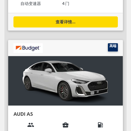
自动变速器
4 门
查看详情...
高端
AUDI A5
group
business_center
local_gas_station