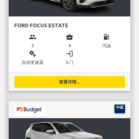
FORD FOCUS ESTATE
group
business_center
local_gas_station
5
4
汽油
miscellaneous_services
login
自动变速器
5 门
查看详情...
中级