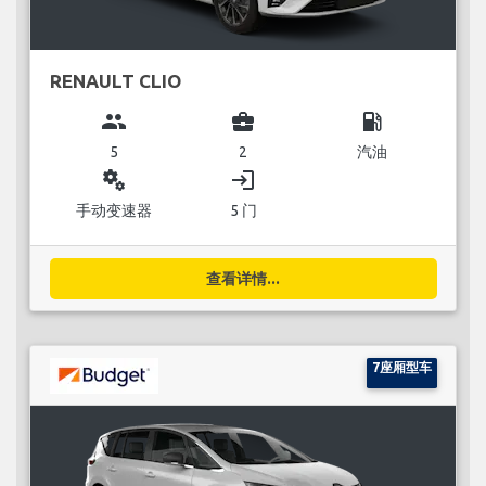
RENAULT CLIO
group
business_center
local_gas_station
5
2
汽油
miscellaneous_services
login
手动变速器
5 门
查看详情...
7座厢型车