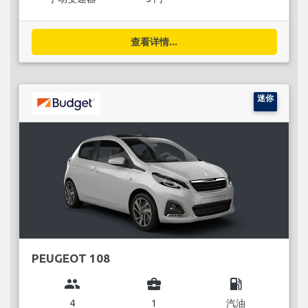
查看详情...
迷你
PEUGEOT 108
group
business_center
local_gas_station
4
1
汽油