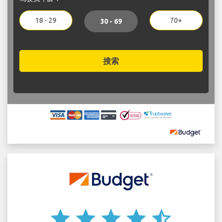
18 - 29
70+
30 - 69
搜索
star
star
star
star
star_half