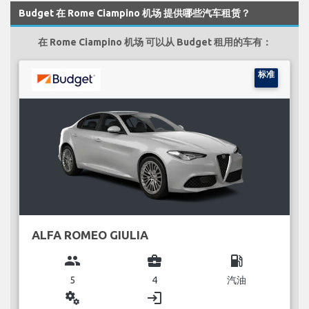
Budget 在 Rome Ciampino 机场 提供哪些汽车租赁？
在 Rome Ciampino 机场 可以从 Budget 租用的车有：
标准
ALFA ROMEO GIULIA
group
business_center
local_gas_station
5
4
汽油
miscellaneous_services
login