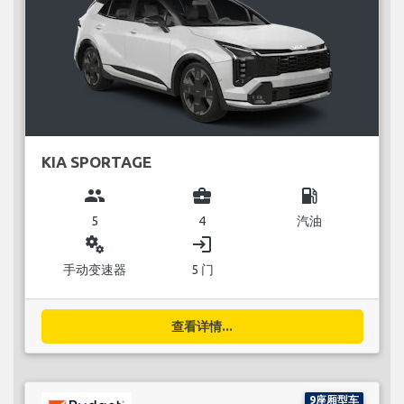
KIA SPORTAGE
group
business_center
local_gas_station
5
4
汽油
miscellaneous_services
login
手动变速器
5 门
查看详情...
9座厢型车