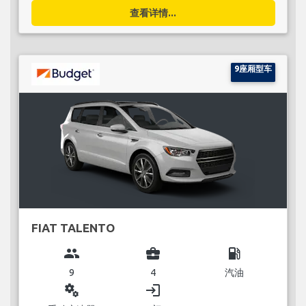
查看详情...
9座厢型车
FIAT TALENTO
group
business_center
local_gas_station
9
4
汽油
miscellaneous_services
login