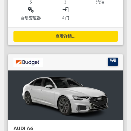
5
3
汽油
miscellaneous_services
login
自动变速器
4 门
查看详情...
高端
AUDI A6