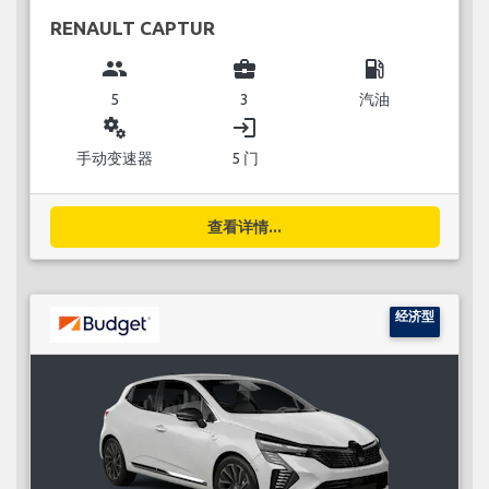
RENAULT CAPTUR
group
business_center
local_gas_station
5
3
汽油
miscellaneous_services
login
手动变速器
5 门
查看详情...
经济型