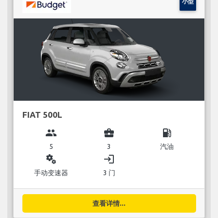
小型
FIAT 500L
group
business_center
local_gas_station
5
3
汽油
miscellaneous_services
login
手动变速器
3 门
查看详情...