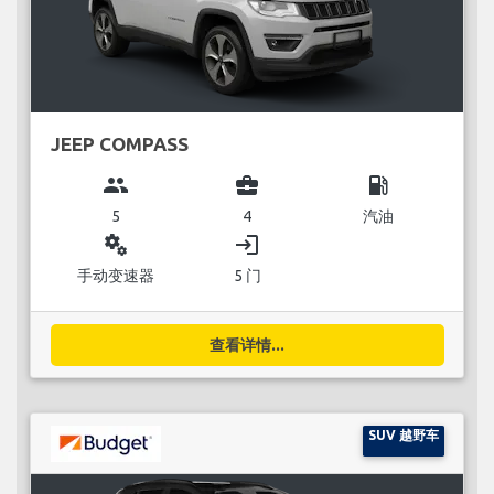
JEEP COMPASS
group
business_center
local_gas_station
5
4
汽油
miscellaneous_services
login
手动变速器
5 门
查看详情...
SUV 越野车