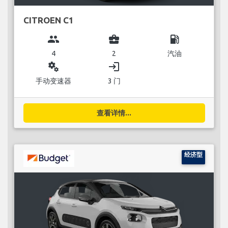
CITROEN C1
group
business_center
local_gas_station
4
2
汽油
miscellaneous_services
login
手动变速器
3 门
查看详情...
经济型