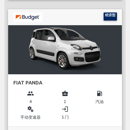
经济型
FIAT PANDA
group
business_center
local_gas_station
4
2
汽油
miscellaneous_services
login
手动变速器
5 门