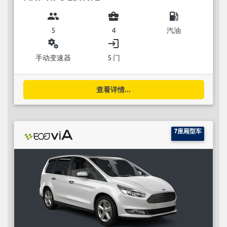
group
business_center
local_gas_station
5
4
汽油
miscellaneous_services
login
手动变速器
5 门
查看详情...
7座厢型车