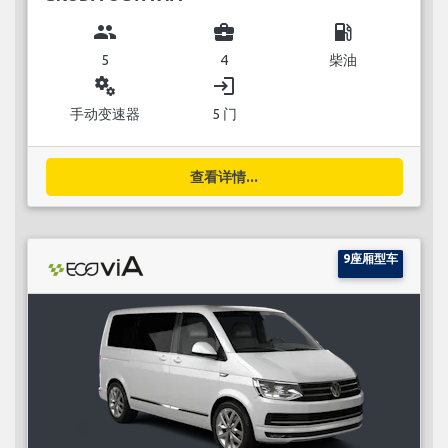
group
business_center
local_gas_station
5
4
柴油
miscellaneous_services
login
手动变速器
5 门
查看详情...
9座厢型车