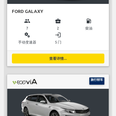
FORD GALAXY
group
business_center
local_gas_station
7
2
柴油
miscellaneous_services
login
手动变速器
5 门
查看详情...
旅行轿车