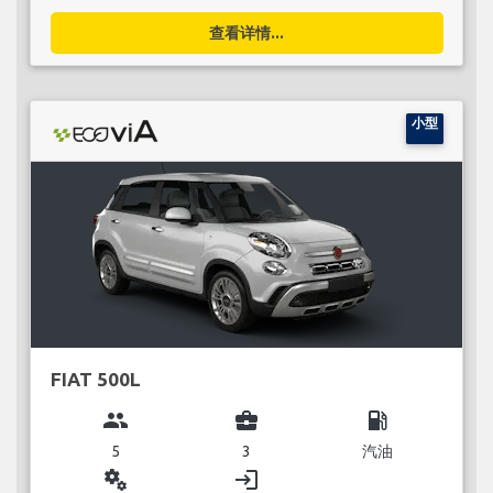
查看详情...
小型
FIAT 500L
group
business_center
local_gas_station
5
3
汽油
miscellaneous_services
login