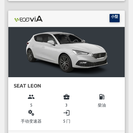
小型
SEAT LEON
group
business_center
local_gas_station
5
3
柴油
miscellaneous_services
login
手动变速器
5 门