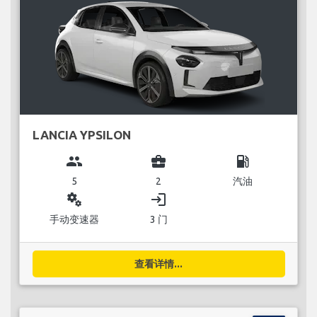
LANCIA YPSILON
group
business_center
local_gas_station
5
2
汽油
miscellaneous_services
login
手动变速器
3 门
查看详情...