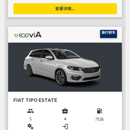
查看详情...
旅行轿车
FIAT TIPO ESTATE
group
business_center
local_gas_station
5
4
汽油
miscellaneous_services
login