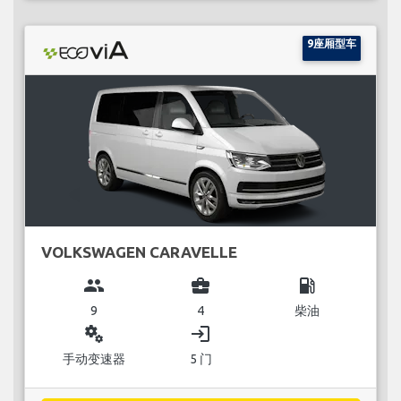
9座厢型车
VOLKSWAGEN CARAVELLE
group
business_center
local_gas_station
9
4
柴油
miscellaneous_services
login
手动变速器
5 门