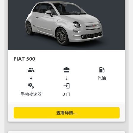
FIAT 500
group
business_center
local_gas_station
4
2
汽油
miscellaneous_services
login
手动变速器
3 门
查看详情...