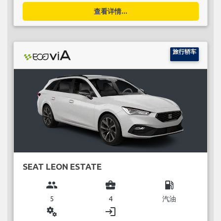
查看详情...
旅行轿车
SEAT LEON ESTATE
group
business_center
local_gas_station
5
4
汽油
miscellaneous_services
login