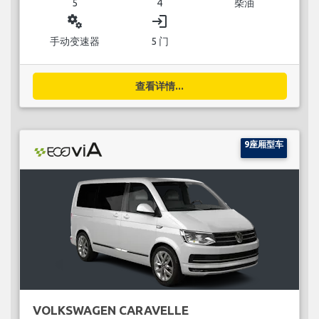
5
4
柴油
miscellaneous_services
login
手动变速器
5 门
查看详情...
9座厢型车
VOLKSWAGEN CARAVELLE