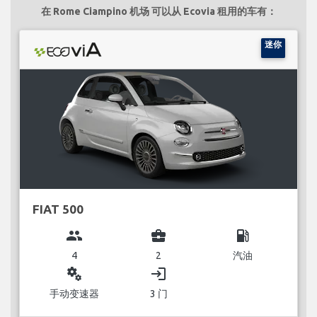
在 Rome Ciampino 机场 可以从 Ecovia 租用的车有：
迷你
FIAT 500
group
business_center
local_gas_station
4
2
汽油
miscellaneous_services
login
手动变速器
3 门