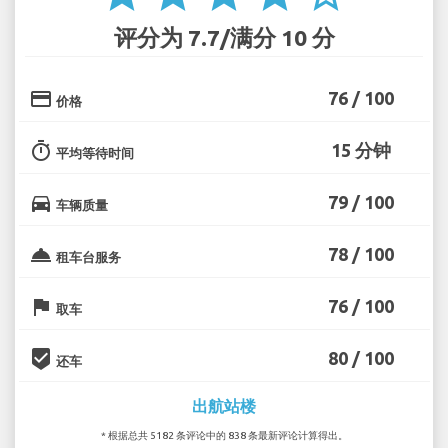
评分为 7.7/满分 10 分
credit_card
76 / 100
价格
timer
15 分钟
平均等待时间
directions_car
79 / 100
车辆质量
room_service
78 / 100
租车台服务
flag
76 / 100
取车
beenhere
80 / 100
还车
出航站楼
* 根据总共 5182 条评论中的 838 条最新评论计算得出。