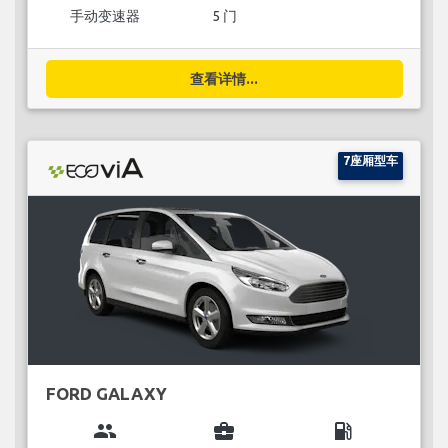
手动变速器
5 门
查看详情...
7座厢型车
FORD GALAXY
group
business_center
local_gas_station