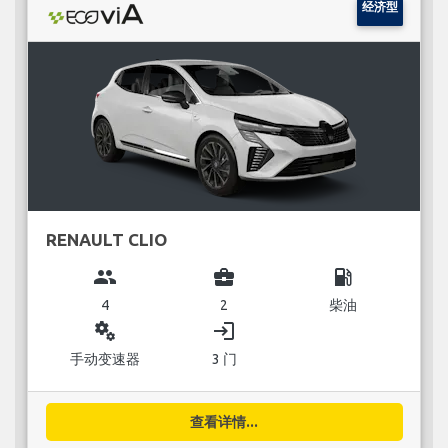
经济型
RENAULT CLIO
group
business_center
local_gas_station
4
2
柴油
miscellaneous_services
login
手动变速器
3 门
查看详情...