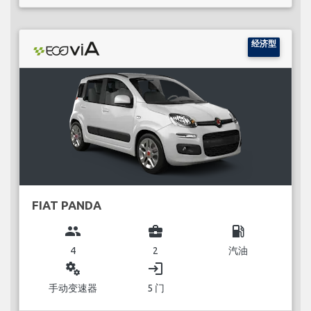
经济型
FIAT PANDA
group
business_center
local_gas_station
4
2
汽油
miscellaneous_services
login
手动变速器
5 门