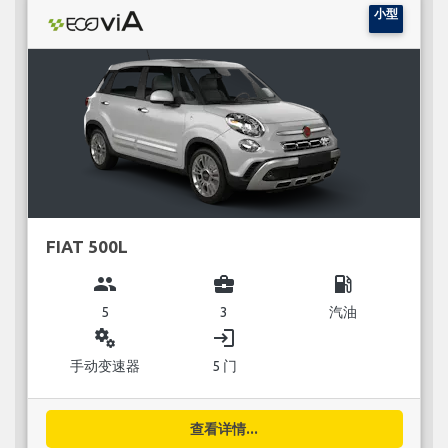
小型
FIAT 500L
group
business_center
local_gas_station
5
3
汽油
miscellaneous_services
login
手动变速器
5 门
查看详情...