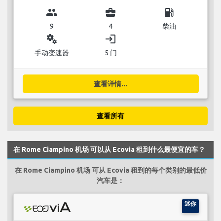
group
business_center
local_gas_station
9
4
柴油
miscellaneous_services
login
手动变速器
5 门
查看详情...
查看所有
在 Rome Ciampino 机场 可以从 Ecovia 租到什么最便宜的车？
在 Rome Ciampino 机场 可从 Ecovia 租到的每个类别的最低价
汽车是：
迷你