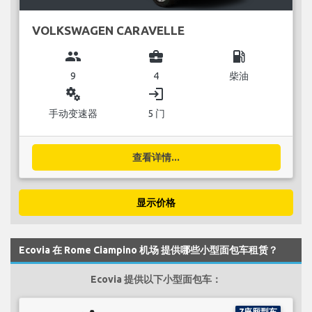
VOLKSWAGEN CARAVELLE
group
business_center
local_gas_station
9
4
柴油
miscellaneous_services
login
手动变速器
5 门
查看详情...
显示价格
Ecovia 在 Rome Ciampino 机场 提供哪些小型面包车租赁？
Ecovia 提供以下小型面包车：
7座厢型车