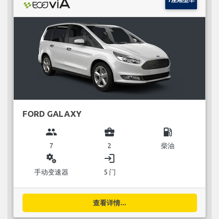
FORD GALAXY
group
business_center
local_gas_station
7
2
柴油
miscellaneous_services
login
手动变速器
5 门
查看详情...