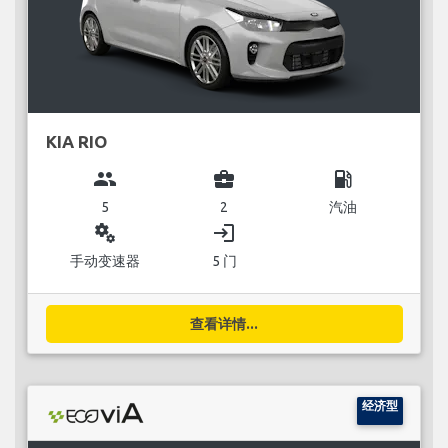
KIA RIO
group
business_center
local_gas_station
5
2
汽油
miscellaneous_services
login
手动变速器
5 门
查看详情...
经济型