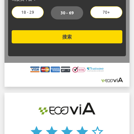
18 - 29
70+
30 - 69
搜索
star
star
star
star
star_border