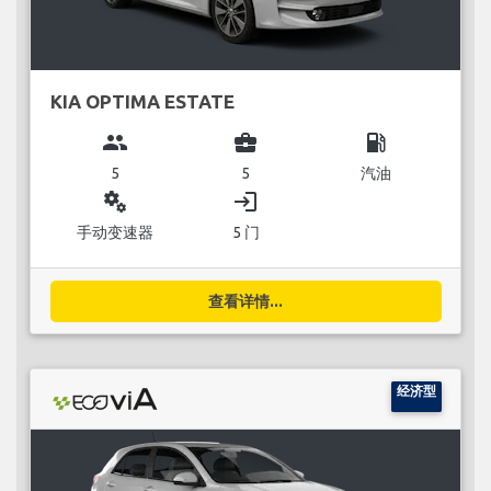
KIA OPTIMA ESTATE
group
business_center
local_gas_station
5
5
汽油
miscellaneous_services
login
手动变速器
5 门
查看详情...
经济型