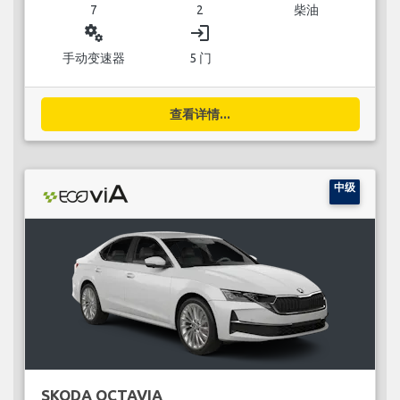
7
2
柴油
miscellaneous_services
login
手动变速器
5 门
查看详情...
中级
SKODA OCTAVIA