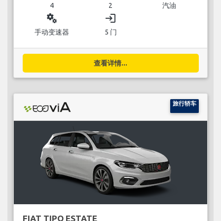
4
2
汽油
miscellaneous_services
login
手动变速器
5 门
查看详情...
旅行轿车
FIAT TIPO ESTATE