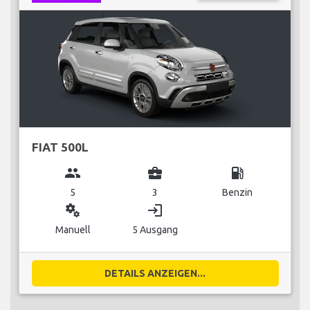
FIAT 500L
group
business_center
local_gas_station
5
3
Benzin
miscellaneous_services
login
Manuell
5 Ausgang
DETAILS ANZEIGEN...