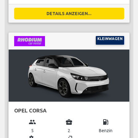
DETAILS ANZEIGEN...
KLEINWAGEN
OPEL CORSA
group
business_center
local_gas_station
5
2
Benzin