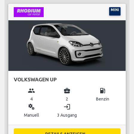
MINI
VOLKSWAGEN UP
group
business_center
local_gas_station
4
2
Benzin
miscellaneous_services
login
Manuell
3 Ausgang
DETAILS ANZEIGEN...