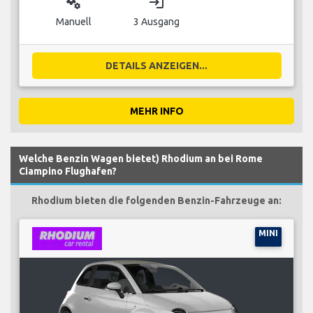
miscellaneous_services
login
Manuell
3 Ausgang
DETAILS ANZEIGEN...
MEHR INFO
Welche Benzin Wagen bietet) Rhodium an bei Rome
Ciampino Flughafen?
Rhodium bieten die folgenden Benzin-Fahrzeuge an:
MINI