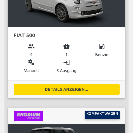
FIAT 500
group
business_center
local_gas_station
4
1
Benzin
miscellaneous_services
login
Manuell
3 Ausgang
DETAILS ANZEIGEN...
KOMPAKTWAGEN