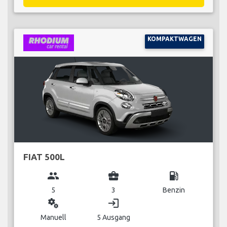
KOMPAKTWAGEN
FIAT 500L
group
business_center
local_gas_station
5
3
Benzin
miscellaneous_services
login
Manuell
5 Ausgang