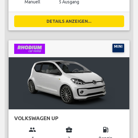
Manuell
5 Ausgang
DETAILS ANZEIGEN...
MINI
VOLKSWAGEN UP
group
business_center
local_gas_station