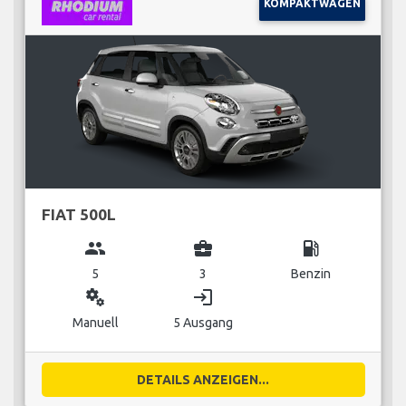
KOMPAKTWAGEN
FIAT 500L
group
business_center
local_gas_station
5
3
Benzin
miscellaneous_services
login
Manuell
5 Ausgang
DETAILS ANZEIGEN...