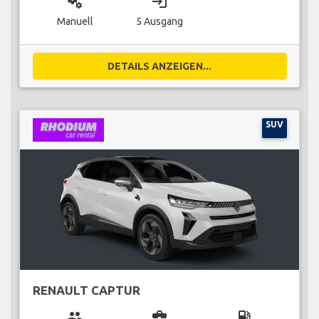
miscellaneous_services
login
Manuell
5 Ausgang
DETAILS ANZEIGEN...
SUV
RENAULT CAPTUR
group
business_center
local_gas_station