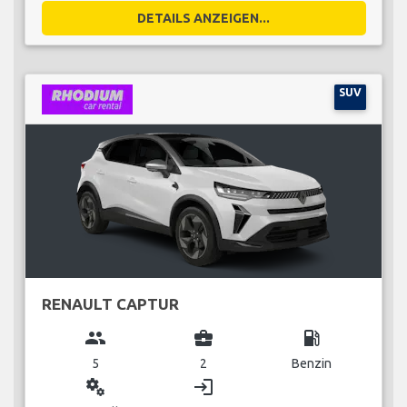
DETAILS ANZEIGEN...
SUV
RENAULT CAPTUR
group
business_center
local_gas_station
5
2
Benzin
miscellaneous_services
login