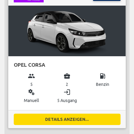
OPEL CORSA
group
business_center
local_gas_station
5
2
Benzin
miscellaneous_services
login
Manuell
5 Ausgang
DETAILS ANZEIGEN...