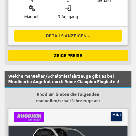
4
2
Benzin
miscellaneous_services
login
Manuell
3 Ausgang
DETAILS ANZEIGEN...
ZEIGE PREISE
Welche manuellen/Schaltmietfahrzeuge gibt es bei
Rhodium im Angebot durch Rome Ciampino Flughafen?
Rhodium bieten die folgenden
manuellen/schaltfahrzeuge an:
MINI