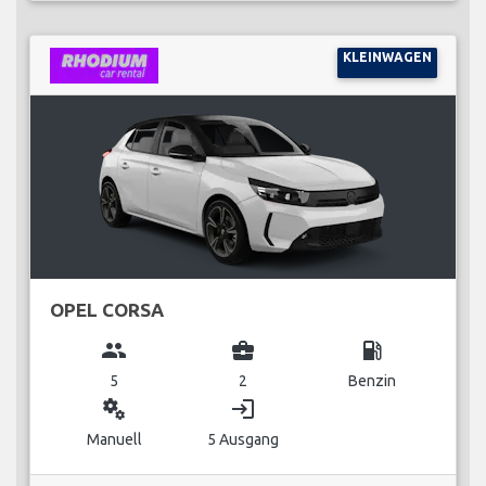
KLEINWAGEN
OPEL CORSA
group
business_center
local_gas_station
5
2
Benzin
miscellaneous_services
login
Manuell
5 Ausgang