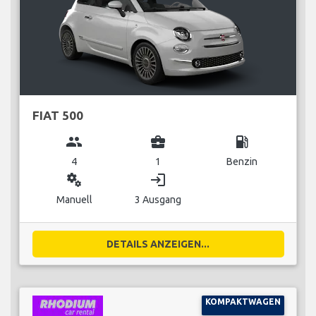
FIAT 500
group
business_center
local_gas_station
4
1
Benzin
miscellaneous_services
login
Manuell
3 Ausgang
DETAILS ANZEIGEN...
KOMPAKTWAGEN