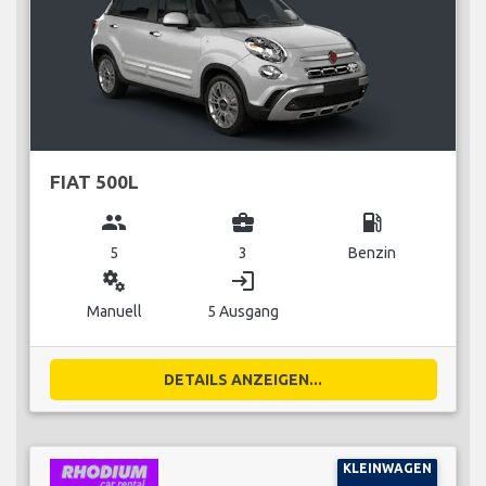
FIAT 500L
group
business_center
local_gas_station
5
3
Benzin
miscellaneous_services
login
Manuell
5 Ausgang
DETAILS ANZEIGEN...
KLEINWAGEN