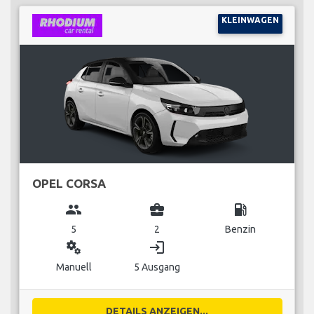
KLEINWAGEN
OPEL CORSA
group
business_center
local_gas_station
5
2
Benzin
miscellaneous_services
login
Manuell
5 Ausgang
DETAILS ANZEIGEN...