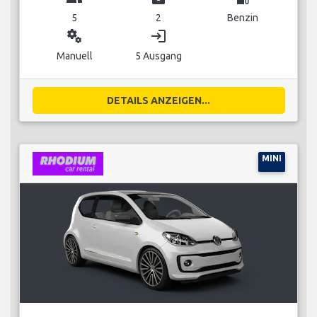
5
2
Benzin
miscellaneous_services
login
Manuell
5 Ausgang
DETAILS ANZEIGEN...
MINI