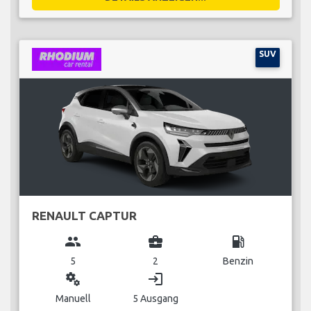
SUV
RENAULT CAPTUR
group
business_center
local_gas_station
5
2
Benzin
miscellaneous_services
login
Manuell
5 Ausgang