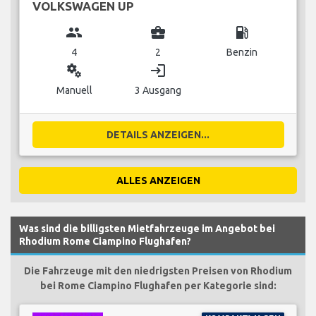
VOLKSWAGEN UP
group
business_center
local_gas_station
4
2
Benzin
miscellaneous_services
login
Manuell
3 Ausgang
DETAILS ANZEIGEN...
ALLES ANZEIGEN
Was sind die billigsten Mietfahrzeuge im Angebot bei
Rhodium Rome Ciampino Flughafen?
Die Fahrzeuge mit den niedrigsten Preisen von Rhodium
bei Rome Ciampino Flughafen per Kategorie sind: