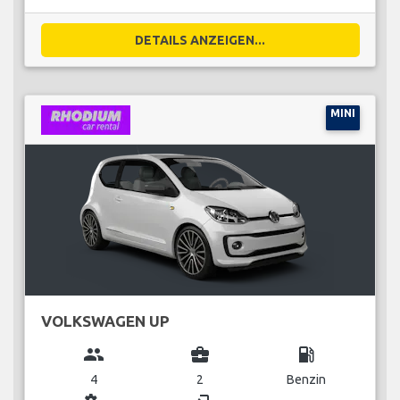
DETAILS ANZEIGEN...
MINI
VOLKSWAGEN UP
group
business_center
local_gas_station
4
2
Benzin