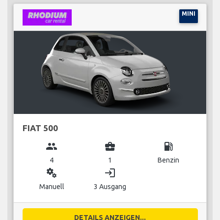
MINI
FIAT 500
group
business_center
local_gas_station
4
1
Benzin
miscellaneous_services
login
Manuell
3 Ausgang
DETAILS ANZEIGEN...