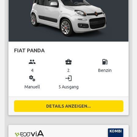
FIAT PANDA
group
business_center
local_gas_station
4
2
Benzin
miscellaneous_services
login
Manuell
5 Ausgang
DETAILS ANZEIGEN...
KOMBI