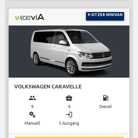
9-SITZER MINIVAN
VOLKSWAGEN CARAVELLE
group
business_center
local_gas_station
9
4
Diesel
miscellaneous_services
login
Manuell
5 Ausgang