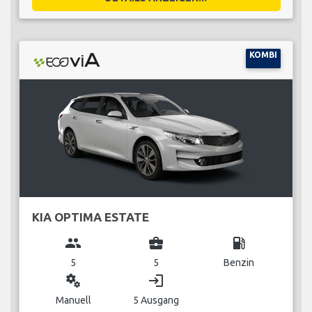
KOMBI
KIA OPTIMA ESTATE
group
business_center
local_gas_station
5
5
Benzin
miscellaneous_services
login
Manuell
5 Ausgang