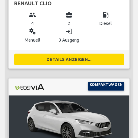
RENAULT CLIO
group
business_center
local_gas_station
4
2
Diesel
miscellaneous_services
login
Manuell
3 Ausgang
DETAILS ANZEIGEN...
KOMPAKTWAGEN