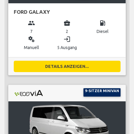
FORD GALAXY
group
business_center
local_gas_station
7
2
Diesel
miscellaneous_services
login
Manuell
5 Ausgang
DETAILS ANZEIGEN...
9-SITZER MINIVAN