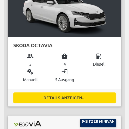
SKODA OCTAVIA
group
business_center
local_gas_station
5
4
Diesel
miscellaneous_services
login
Manuell
5 Ausgang
DETAILS ANZEIGEN...
9-SITZER MINIVAN