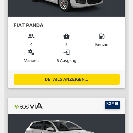
FIAT PANDA
group
business_center
local_gas_station
4
2
Benzin
miscellaneous_services
login
Manuell
5 Ausgang
DETAILS ANZEIGEN...
KOMBI