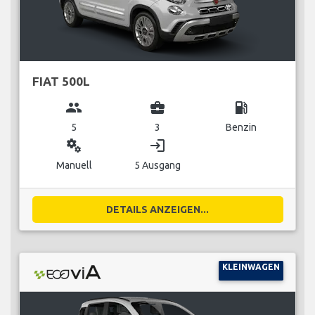
FIAT 500L
group
business_center
local_gas_station
5
3
Benzin
miscellaneous_services
login
Manuell
5 Ausgang
DETAILS ANZEIGEN...
KLEINWAGEN