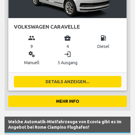
VOLKSWAGEN CARAVELLE
group
business_center
local_gas_station
9
4
Diesel
miscellaneous_services
login
Manuell
5 Ausgang
DETAILS ANZEIGEN...
MEHR INFO
Welche Automatik-Mietfahrzeuge von Ecovia gibt es im
Angebot bei Rome Ciampino Flughafen?