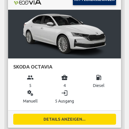
SKODA OCTAVIA
group
business_center
local_gas_station
5
4
Diesel
miscellaneous_services
login
Manuell
5 Ausgang
DETAILS ANZEIGEN...