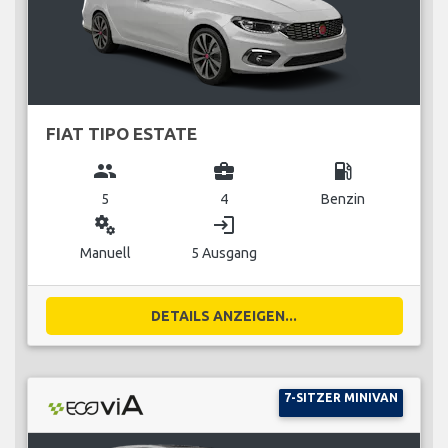
FIAT TIPO ESTATE
group
business_center
local_gas_station
5
4
Benzin
miscellaneous_services
login
Manuell
5 Ausgang
DETAILS ANZEIGEN...
7-SITZER MINIVAN