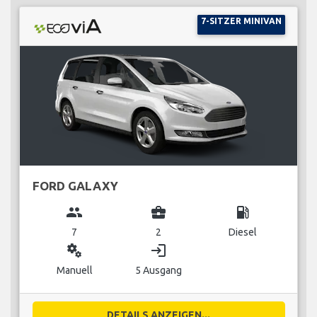
7-SITZER MINIVAN
FORD GALAXY
group
business_center
local_gas_station
7
2
Diesel
miscellaneous_services
login
Manuell
5 Ausgang
DETAILS ANZEIGEN...