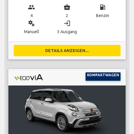
group
business_center
local_gas_station
4
2
Benzin
miscellaneous_services
login
Manuell
3 Ausgang
DETAILS ANZEIGEN...
KOMPAKTWAGEN