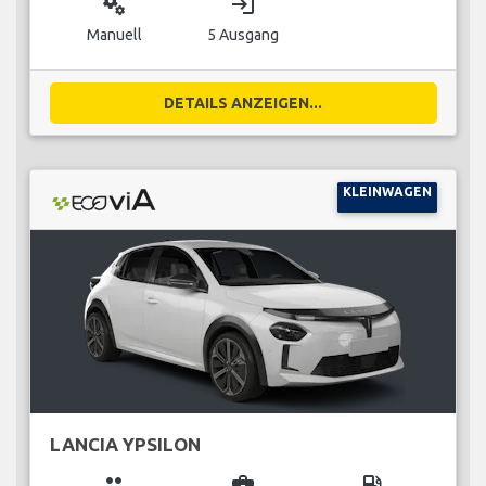
miscellaneous_services
login
Manuell
5 Ausgang
DETAILS ANZEIGEN...
KLEINWAGEN
LANCIA YPSILON
group
business_center
local_gas_station