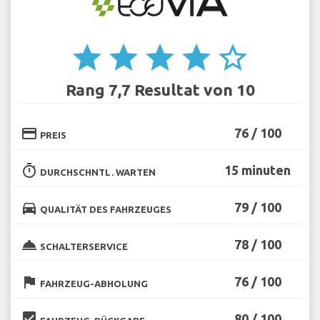
star
star
star
star
star_border
Rang 7,7 Resultat von 10
credit_card
76 / 100
PREIS
timer
15 minuten
DURCHSCHNTL. WARTEN
directions_car
79 / 100
QUALITÄT DES FAHRZEUGES
room_service
78 / 100
SCHALTERSERVICE
flag
76 / 100
FAHRZEUG-ABHOLUNG
beenhere
80 / 100