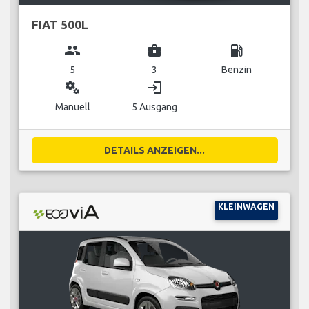
FIAT 500L
group
business_center
local_gas_station
5
3
Benzin
miscellaneous_services
login
Manuell
5 Ausgang
DETAILS ANZEIGEN...
KLEINWAGEN