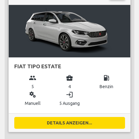
FIAT TIPO ESTATE
group
business_center
local_gas_station
5
4
Benzin
miscellaneous_services
login
Manuell
5 Ausgang
DETAILS ANZEIGEN...