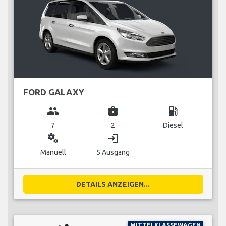
FORD GALAXY
group
business_center
local_gas_station
7
2
Diesel
miscellaneous_services
login
Manuell
5 Ausgang
DETAILS ANZEIGEN...
MITTELKLASSEWAGEN