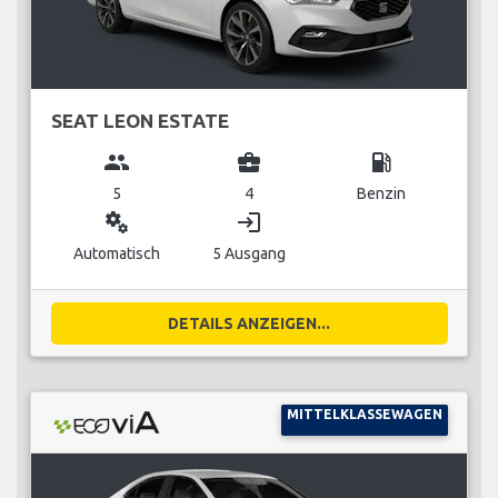
SEAT LEON ESTATE
group
business_center
local_gas_station
5
4
Benzin
miscellaneous_services
login
Automatisch
5 Ausgang
DETAILS ANZEIGEN...
MITTELKLASSEWAGEN