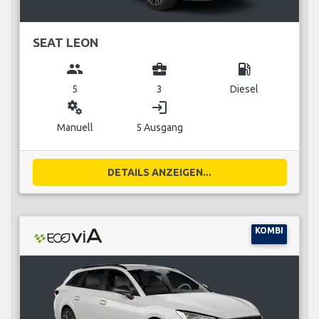
SEAT LEON
group
business_center
local_gas_station
5
3
Diesel
miscellaneous_services
login
Manuell
5 Ausgang
DETAILS ANZEIGEN...
KOMBI