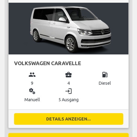
VOLKSWAGEN CARAVELLE
group
business_center
local_gas_station
9
4
Diesel
miscellaneous_services
login
Manuell
5 Ausgang
DETAILS ANZEIGEN...