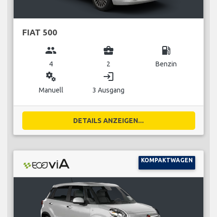
FIAT 500
group
business_center
local_gas_station
4
2
Benzin
miscellaneous_services
login
Manuell
3 Ausgang
DETAILS ANZEIGEN...
KOMPAKTWAGEN