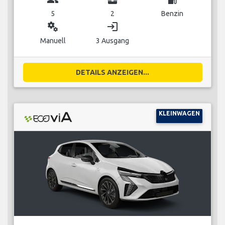
5
2
Benzin
miscellaneous_services
login
Manuell
3 Ausgang
DETAILS ANZEIGEN...
KLEINWAGEN