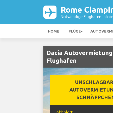
Rome Ciampin
Notwendige Flughafen Infor
HOME
FLÜGE
AUTOVERM
Dacia Autovermietung
Flughafen
UNSCHLAGBA
AUTOVERMIETUN
SCHNÄPPCHE
Abholort