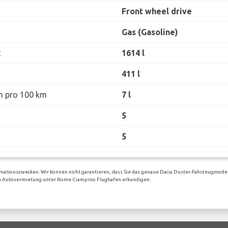
Front wheel drive
Gas (Gasoline)
t
1614 l
411 l
h pro 100 km
7 l
5
5
mationszwecken. Wir können nicht garantieren, dass Sie das genaue Dacia Duster-Fahrzeugmodel
ligen Autovermietung unter Rome Ciampino Flughafen erkundigen.