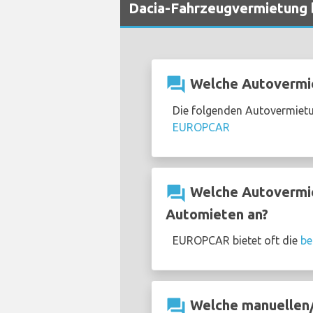
Dacia-Fahrzeugvermietung 
question_answer
Welche Autovermie
Die folgenden Autovermietu
EUROPCAR
question_answer
Welche Autovermie
Automieten an?
EUROPCAR bietet oft die
be
question_answer
Welche manuellen/