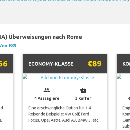
CIA) Überweisungen nach Rome
Von €89
56
€89
ECONOMY-KLASSE
KO
group
business_center
4 Passagiere
3 Koffer
nd
Eine erschwingliche Option für 1-4
Empf
Reisende Beispiele: VW Golf, Ford
Komf
a,
Focus, Opel Astra, Audi A3, BMW 3, etc.
Camr
Subu