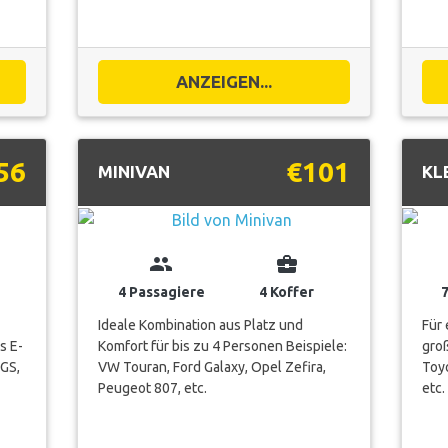
ANZEIGEN...
56
€101
MINIVAN
KL
group
business_center
4 Passagiere
4 Koffer
Ideale Kombination aus Platz und
Für
s E-
Komfort für bis zu 4 Personen Beispiele:
groß
 GS,
VW Touran, Ford Galaxy, Opel Zefira,
Toyo
Peugeot 807, etc.
etc.