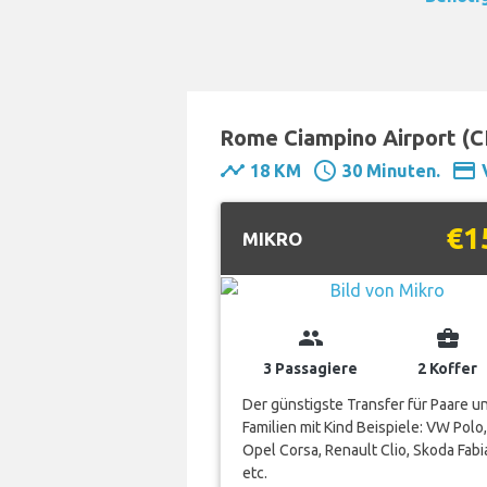
Rome Ciampino Airport (
timeline
schedule
payment
18 KM
30 Minuten.
€1
MIKRO
group
business_center
3 Passagiere
2 Koffer
Der günstigste Transfer für Paare u
Familien mit Kind Beispiele: VW Polo,
Opel Corsa, Renault Clio, Skoda Fabi
etc.