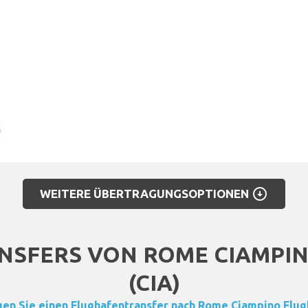
arrow_circle_down
WEITERE ÜBERTRAGUNGSOPTIONEN
ANSFERS VON ROME CIAMPI
(CIA)
gen Sie einen Flughafentransfer nach Rome Ciampino Flug