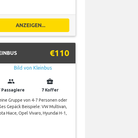
ANZEIGEN...
€110
EINBUS
group
business_center
7 Passagiere
7 Koffer
 eine Gruppe von 4-7 Personen oder
es Gepäck Beispiele: VW Multivan,
ta Hiace, Opel Vivaro, Hyundai H-1,