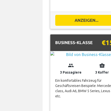
ANZEIGEN...
€1
BUSINESS-KLASSE
group
business_center
3 Passagiere
3 Koffer
Ein komfortables Fahrzeug für
Geschäftsreisen Beispiele: Mercede
class, Audi A6, BMW 5 Series, Lexus
etc.