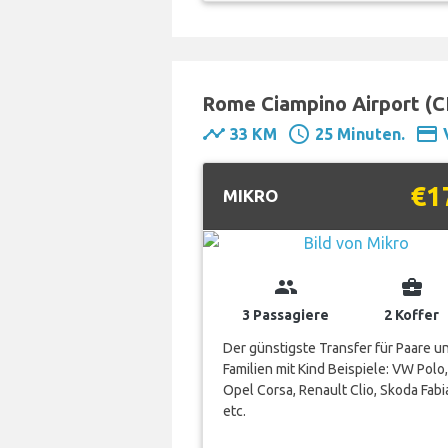
Rome Ciampino Airport (C
timeline
schedule
payment
33 KM
25 Minuten.
€1
MIKRO
group
business_center
3 Passagiere
2 Koffer
Der günstigste Transfer für Paare u
Familien mit Kind Beispiele: VW Polo,
Opel Corsa, Renault Clio, Skoda Fabi
etc.