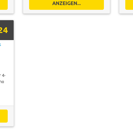
ANZEIGEN...
24
 4-
ano