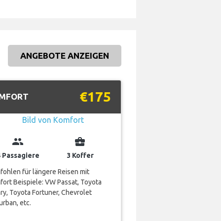
ANGEBOTE ANZEIGEN
€175
MFORT
group
business_center
4 Passagiere
3 Koffer
ohlen für längere Reisen mit
ort Beispiele: VW Passat, Toyota
y, Toyota Fortuner, Chevrolet
rban, etc.