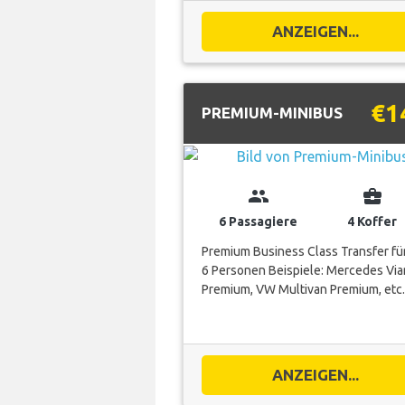
ANZEIGEN...
€1
PREMIUM-MINIBUS
group
business_center
6 Passagiere
4 Koffer
Premium Business Class Transfer für
6 Personen Beispiele: Mercedes Vi
Premium, VW Multivan Premium, etc.
ANZEIGEN...