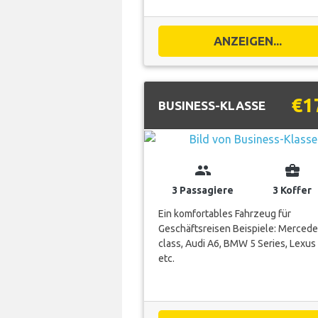
ANZEIGEN...
€1
BUSINESS-KLASSE
group
business_center
3 Passagiere
3 Koffer
Ein komfortables Fahrzeug für
Geschäftsreisen Beispiele: Mercede
class, Audi A6, BMW 5 Series, Lexus
etc.