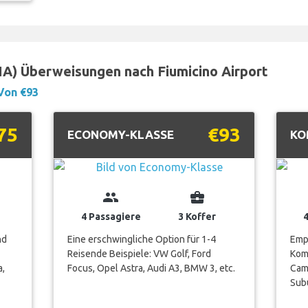
IA) Überweisungen nach Fiumicino Airport
Von €93
75
€93
ECONOMY-KLASSE
KO
group
business_center
4 Passagiere
3 Koffer
nd
Eine erschwingliche Option für 1-4
Empf
Reisende Beispiele: VW Golf, Ford
Komf
a,
Focus, Opel Astra, Audi A3, BMW 3, etc.
Camr
Subu