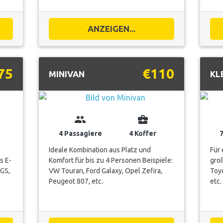
ANZEIGEN...
75
€110
MINIVAN
KL
group
business_center
4 Passagiere
4 Koffer
Ideale Kombination aus Platz und
Für
s E-
Komfort für bis zu 4 Personen Beispiele:
groß
 GS,
VW Touran, Ford Galaxy, Opel Zefira,
Toyo
Peugeot 807, etc.
etc.