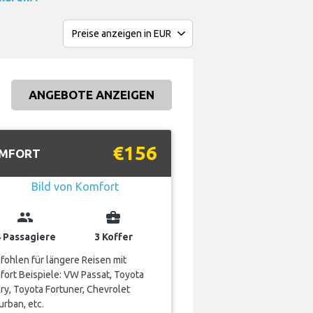
ANGEBOTE ANZEIGEN
€156
MFORT
group
business_center
4 Passagiere
3 Koffer
ohlen für längere Reisen mit
ort Beispiele: VW Passat, Toyota
y, Toyota Fortuner, Chevrolet
rban, etc.