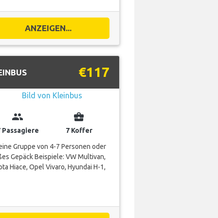
ANZEIGEN...
€117
EINBUS
group
business_center
7 Passagiere
7 Koffer
 eine Gruppe von 4-7 Personen oder
es Gepäck Beispiele: VW Multivan,
ta Hiace, Opel Vivaro, Hyundai H-1,