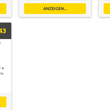
ANZEIGEN...
43
 4-
ano