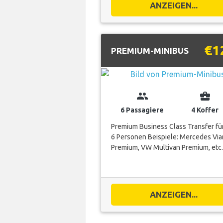
ANZEIGEN...
€1
PREMIUM-MINIBUS
group
business_center
6 Passagiere
4 Koffer
Premium Business Class Transfer für
6 Personen Beispiele: Mercedes Vi
Premium, VW Multivan Premium, etc.
ANZEIGEN...