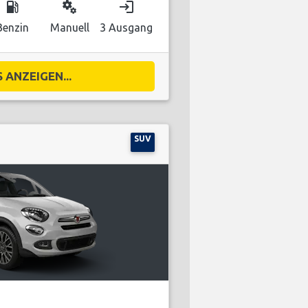
local_gas_station
miscellaneous_services
login
Benzin
Manuell
3 Ausgang
 ANZEIGEN...
SUV