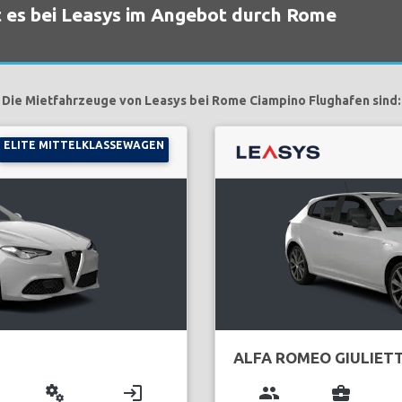
 es bei Leasys im Angebot durch Rome
Die Mietfahrzeuge von Leasys bei Rome Ciampino Flughafen sind:
ELITE MITTELKLASSEWAGEN
ALFA ROMEO GIULIET
miscellaneous_services
login
group
business_center