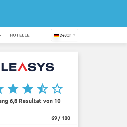
HOTELLE
Deutch
ar
star
star
star_half
star_border
ang 6,8 Resultat von 10
69 / 100