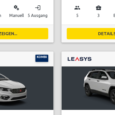
miscellaneous_services
login
group
business_center
n
Manuell
5 Ausgang
5
3
EIGEN...
DETAILS
KOMBI