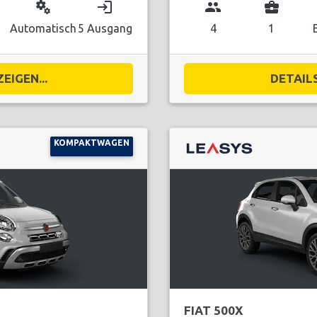
miscellaneous_services
login
group
business_center
Automatisch
5 Ausgang
4
1
EIGEN...
DETAILS
KOMPAKTWAGEN
FIAT 500X