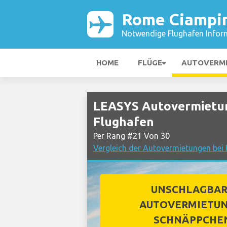
Rome Ciampin
Notwendige Flughafen Infor
HOME
FLÜGE
AUTOVERM
LEASYS Autovermietun
Flughafen
Per Rang #21 Von 30
Vergleich der Autovermietungen be
UNSCHLAGBA
AUTOVERMIETUN
SCHNÄPPCHE