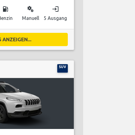
local_gas_station
miscellaneous_services
login
Benzin
Manuell
5 Ausgang
 ANZEIGEN...
SUV