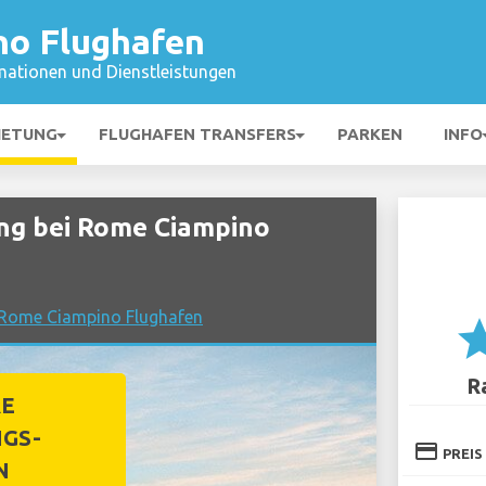
o Flughafen
mationen und Dienstleistungen
IETUNG
FLUGHAFEN TRANSFERS
PARKEN
INFO
g bei Rome Ciampino
i Rome Ciampino Flughafen
st
R
RE
GS-
credit_card
PREIS
N