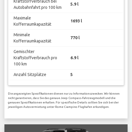
Kraftstoffverbrauch bei
5.9 l
Autobahnfahrt pro 100 km
Maximale
1693 l
Kofferraumkapazität
Minimale
770 l
Kofferraumkapazität
Gemischter
Kraftstoffverbrauch pro
6.9 l
100 km
Anzahl Sitzplätze
5
Die angezeigten Spezifikationen dienen nur zu Informationszwecken. Wir können
nicht garantieren, dass Sie das genaue Jeep Compass-Fahrzeugmodell und die
genauen Spezifikationen erhalten. Für spezifische Details sollten Sie sich bei der
jeweiligen Autovermietung unter Rome Ciampino Flughafen erkundigen.