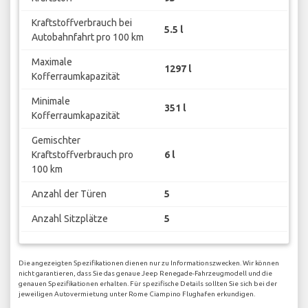
Kraftstoffverbrauch bei
5.5 l
Autobahnfahrt pro 100 km
Maximale
1297 l
Kofferraumkapazität
Minimale
351 l
Kofferraumkapazität
Gemischter
Kraftstoffverbrauch pro
6 l
100 km
Anzahl der Türen
5
Anzahl Sitzplätze
5
Die angezeigten Spezifikationen dienen nur zu Informationszwecken. Wir können
nicht garantieren, dass Sie das genaue Jeep Renegade-Fahrzeugmodell und die
genauen Spezifikationen erhalten. Für spezifische Details sollten Sie sich bei der
jeweiligen Autovermietung unter Rome Ciampino Flughafen erkundigen.