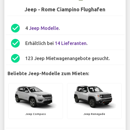
Jeep - Rome Ciampino Flughafen
check_circle
4
Jeep Modelle
.
check_circle
Erhältlich bei
14 Lieferanten
.
check_circle
123 Jeep Mietwagenangebote gesucht.
Beliebte Jeep-Modelle zum Mieten:
Jeep Compass
Jeep Renegade