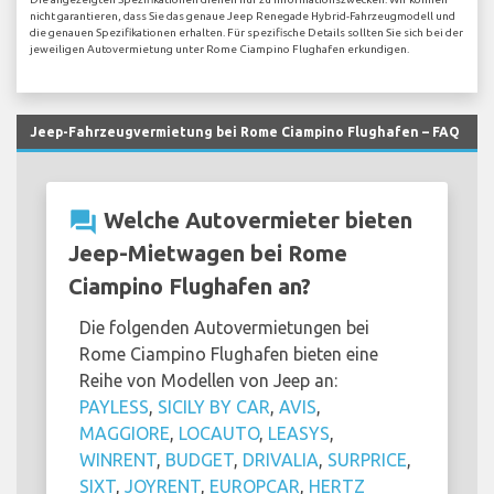
nicht garantieren, dass Sie das genaue Jeep Renegade Hybrid-Fahrzeugmodell und
die genauen Spezifikationen erhalten. Für spezifische Details sollten Sie sich bei der
jeweiligen Autovermietung unter Rome Ciampino Flughafen erkundigen.
Jeep-Fahrzeugvermietung bei Rome Ciampino Flughafen – FAQ
question_answer
Welche Autovermieter bieten
Jeep-Mietwagen bei Rome
Ciampino Flughafen an?
Die folgenden Autovermietungen bei
Rome Ciampino Flughafen bieten eine
Reihe von Modellen von Jeep an:
PAYLESS
,
SICILY BY CAR
,
AVIS
,
MAGGIORE
,
LOCAUTO
,
LEASYS
,
WINRENT
,
BUDGET
,
DRIVALIA
,
SURPRICE
,
SIXT
,
JOYRENT
,
EUROPCAR
,
HERTZ