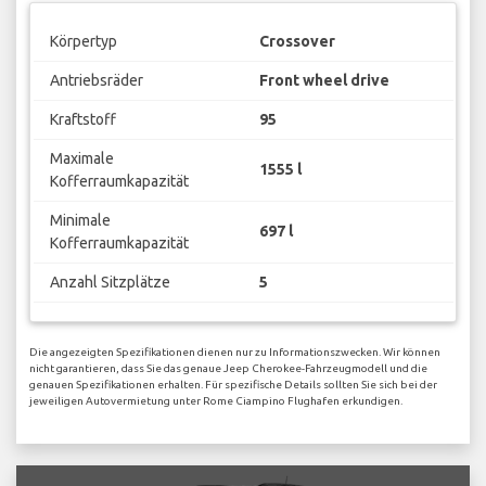
Körpertyp
Crossover
Antriebsräder
Front wheel drive
Kraftstoff
95
Maximale
1555 l
Kofferraumkapazität
Minimale
697 l
Kofferraumkapazität
Anzahl Sitzplätze
5
Die angezeigten Spezifikationen dienen nur zu Informationszwecken. Wir können
nicht garantieren, dass Sie das genaue Jeep Cherokee-Fahrzeugmodell und die
genauen Spezifikationen erhalten. Für spezifische Details sollten Sie sich bei der
jeweiligen Autovermietung unter Rome Ciampino Flughafen erkundigen.