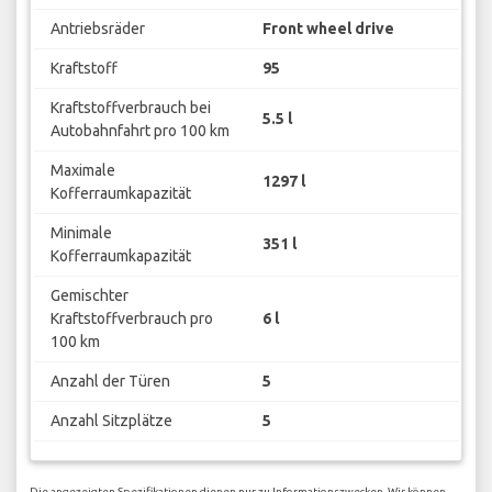
Antriebsräder
Front wheel drive
Kraftstoff
95
Kraftstoffverbrauch bei
5.5 l
Autobahnfahrt pro 100 km
Maximale
1297 l
Kofferraumkapazität
Minimale
351 l
Kofferraumkapazität
Gemischter
Kraftstoffverbrauch pro
6 l
100 km
Anzahl der Türen
5
Anzahl Sitzplätze
5
Die angezeigten Spezifikationen dienen nur zu Informationszwecken. Wir können