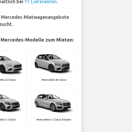
hältlich bei
11 Lieferanten
.
 Mercedes Mietwagenangebote
sucht.
 Mercedes-Modelle zum Mieten:
des A Class
Mercedes B Class
des C Class
Mercedes C Class Estate