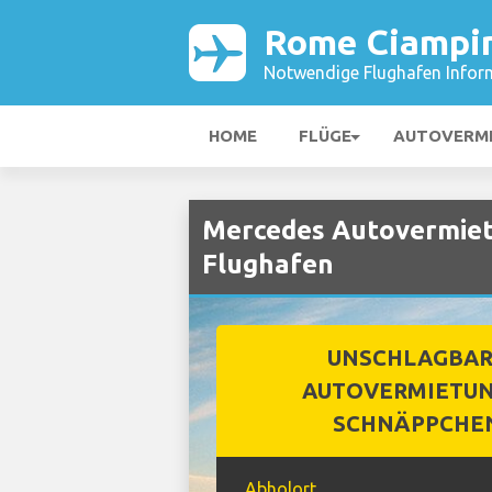
Rome Ciampin
Notwendige Flughafen Infor
HOME
FLÜGE
AUTOVERM
Mercedes Autovermiet
Flughafen
UNSCHLAGBA
AUTOVERMIETUN
SCHNÄPPCHE
Abholort