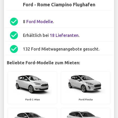
Ford - Rome Ciampino Flughafen
check_circle
8
Ford Modelle
.
check_circle
Erhältlich bei
18 Lieferanten
.
check_circle
132 Ford Mietwagenangebote gesucht.
Beliebte Ford-Modelle zum Mieten:
Ford C-Max
Ford Fiesta