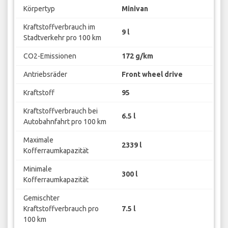
Körpertyp
Minivan
Kraftstoffverbrauch im
9 l
Stadtverkehr pro 100 km
CO2-Emissionen
172 g/km
Antriebsräder
Front wheel drive
Kraftstoff
95
Kraftstoffverbrauch bei
6.5 l
Autobahnfahrt pro 100 km
Maximale
2339 l
Kofferraumkapazität
Minimale
300 l
Kofferraumkapazität
Gemischter
Kraftstoffverbrauch pro
7.5 l
100 km