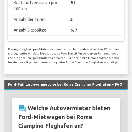
Kraftstoffverbrauch pro
9 l
100 km
Anzahl der Türen
5
Anzahl Sitzplätze
6, 7
Die angezeigten Spezifikationen dienen nur zu Informationszwecken. Wir können
nicht garantieren, dass Sie das genaue Ford Transit Passengervan-Fahrzeugmodell
und die genauen Spezifikationen erhalten. Für spezifische Details sollten Sie sich
bei der jeweiligen Autovermietung unter Rome Ciampino Flughafen erkundigen.
Ford-Fahrzeugvermietung bei Rome Ciampino Flughafen – FAQ
question_answer
Welche Autovermieter bieten
Ford-Mietwagen bei Rome
Ciampino Flughafen an?