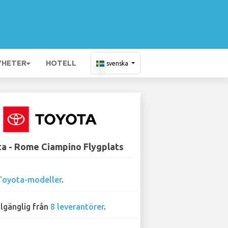
YHETER
HOTELL
svenska
a - Rome Ciampino Flygplats
Toyota-modeller
.
llgänglig från
8 leverantörer
.