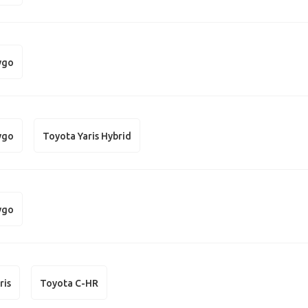
ygo
ygo
Toyota Yaris Hybrid
ygo
ris
Toyota C-HR