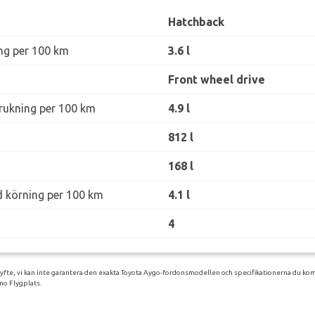
Hatchback
ng per 100 km
3.6 l
Front wheel drive
rukning per 100 km
4.9 l
812 l
168 l
d körning per 100 km
4.1 l
4
syfte, vi kan inte garantera den exakta Toyota Aygo-fordonsmodellen och specifikationerna du kom
o Flygplats.