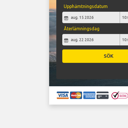
Upphämtningsdatum
Återlämningsdag
SÖK