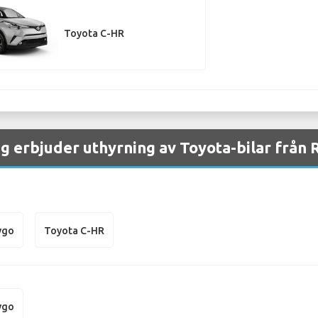
Toyota C-HR
ag erbjuder uthyrning av Toyota-bilar från
ygo
Toyota C-HR
ygo