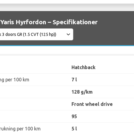
Yaris Hyrfordon – Specifikationer
Hatchback
ng per 100 km
7 l
128 g/km
Front wheel drive
95
rukning per 100 km
5 l