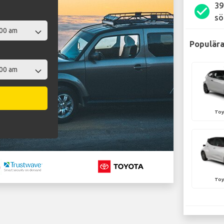
39
check_circle
sö
Populära
Toy
Toy