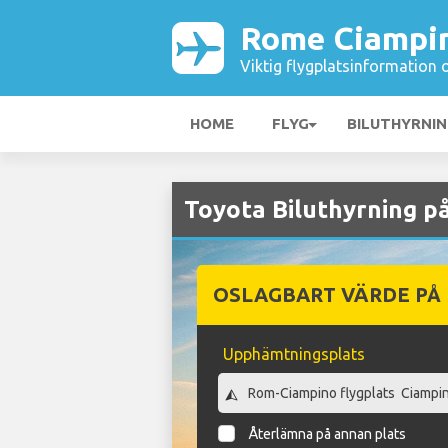
Rome Ciampin
Viktig flygplatsinformation 
HOME
FLYG
BILUTHYRNI
Toyota Biluthyrning p
OSLAGBART VÄRDE PÅ
Upphämtningsplats
Återlämna på annan plats