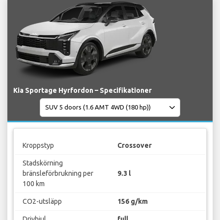
Kia Sportage Hyrfordon – Specifikationer
Kroppstyp
Crossover
Stadskörning
bränsleförbrukning per
9.3 l
100 km
CO2-utsläpp
156 g/km
Drivhjul
full