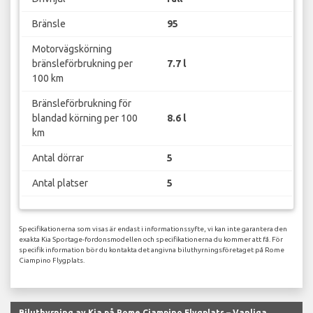
Bränsle
95
Motorvägskörning
bränsleförbrukning per
7.7 l
100 km
Bränsleförbrukning för
blandad körning per 100
8.6 l
km
Antal dörrar
5
Antal platser
5
Specifikationerna som visas är endast i informationssyfte, vi kan inte garantera den
exakta Kia Sportage-fordonsmodellen och specifikationerna du kommer att få. För
specifik information bör du kontakta det angivna biluthyrningsföretaget på Rome
Ciampino Flygplats.
Biluthyrning av Kia på Rome Ciampino Flygplats – Vanliga