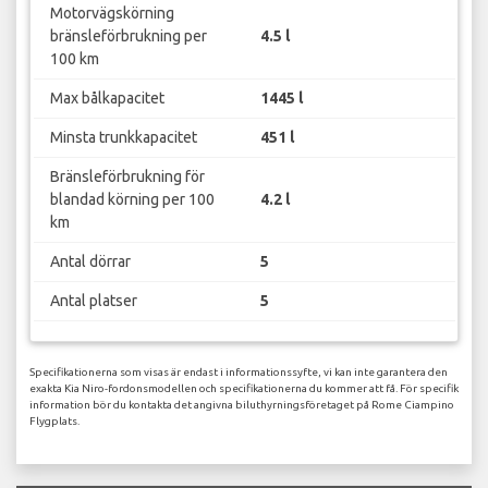
Motorvägskörning
bränsleförbrukning per
4.5 l
100 km
Max bålkapacitet
1445 l
Minsta trunkkapacitet
451 l
Bränsleförbrukning för
blandad körning per 100
4.2 l
km
Antal dörrar
5
Antal platser
5
Specifikationerna som visas är endast i informationssyfte, vi kan inte garantera den
exakta Kia Niro-fordonsmodellen och specifikationerna du kommer att få. För specifik
information bör du kontakta det angivna biluthyrningsföretaget på Rome Ciampino
Flygplats.