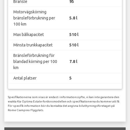
Bränsle
95
Motorvägskörning
bränsleförbrukning per
5.8 l
100 km
Max bålkapacitet
510 l
Minsta trunkkapacitet
510 l
Bränsleförbrukning för
blandad körning per 100
7.8 l
km
Antal platser
5
Specifikationerna som visas är endast i informationssyfte, vi kan inte garantera den
exakta Kia Optima Estate-fordonsmodellen och specifikationerna du kommer att få.
För specifik information bör du kontakta det angivna biluthyrningsföretaget på
Rome Ciampino Flygplats.