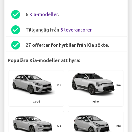
check_circle
6
Kia-modeller
.
check_circle
Tillgänglig från
5 leverantörer
.
check_circle
27 offerter för hyrbilar från Kia sökte.
Populära Kia-modeller att hyra:
Kia
Kia
Ceed
Niro
Kia
Kia