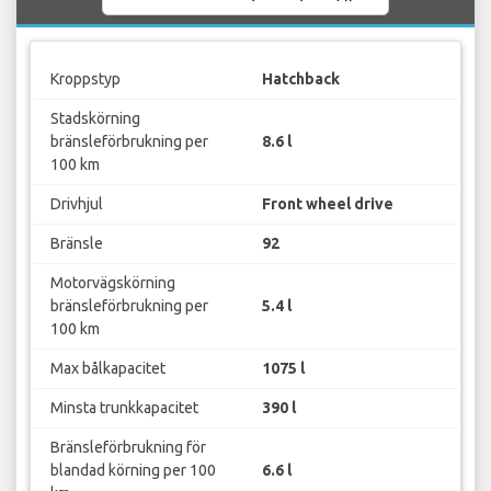
Kroppstyp
Hatchback
Stadskörning
bränsleförbrukning per
8.6 l
100 km
Drivhjul
Front wheel drive
Bränsle
92
Motorvägskörning
bränsleförbrukning per
5.4 l
100 km
Max bålkapacitet
1075 l
Minsta trunkkapacitet
390 l
Bränsleförbrukning för
blandad körning per 100
6.6 l