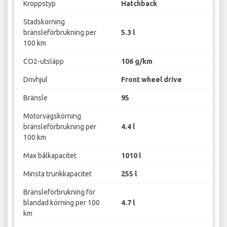
Kroppstyp
Hatchback
Stadskörning
bränsleförbrukning per
5.3 l
100 km
CO2-utsläpp
106 g/km
Drivhjul
Front wheel drive
Bränsle
95
Motorvägskörning
bränsleförbrukning per
4.4 l
100 km
Max bålkapacitet
1010 l
Minsta trunkkapacitet
255 l
Bränsleförbrukning för
blandad körning per 100
4.7 l
km