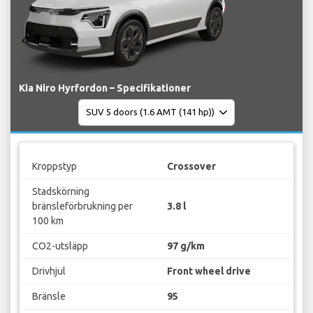
Kia Niro Hyrfordon – Specifikationer
Kroppstyp
Crossover
Stadskörning
bränsleförbrukning per
3.8 l
100 km
CO2-utsläpp
97 g/km
Drivhjul
Front wheel drive
Bränsle
95