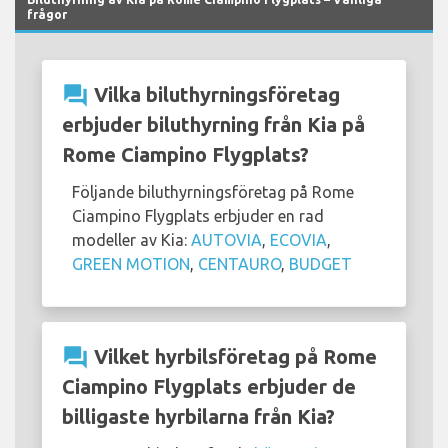
frågor
question_answer
Vilka biluthyrningsföretag
erbjuder biluthyrning från Kia på
Rome Ciampino Flygplats?
Följande biluthyrningsföretag på Rome
Ciampino Flygplats erbjuder en rad
modeller av Kia:
AUTOVIA
,
ECOVIA
,
GREEN MOTION
,
CENTAURO
,
BUDGET
question_answer
Vilket hyrbilsföretag på Rome
Ciampino Flygplats erbjuder de
billigaste hyrbilarna från Kia?