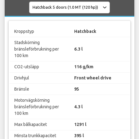
Kroppstyp
Hatchback
Stadskörning
bränsleförbrukning per
6.3 l
100 km
CO2-utsläpp
116 g/km
Drivhjul
Front wheel drive
Bränsle
95
Motorvägskörning
bränsleförbrukning per
4.3 l
100 km
Max bålkapacitet
1291 l
Minsta trunkkapacitet
395 l