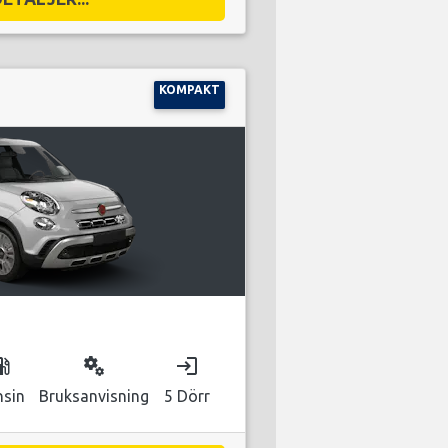
KOMPAKT
as_station
miscellaneous_services
login
nsin
Bruksanvisning
5 Dörr