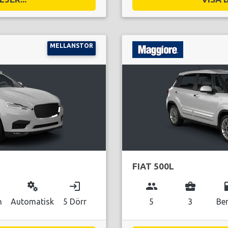
MELLANSTOR
FIAT 500L
miscellaneous_services
login
group
business_center
local_g
n
Automatisk
5 Dörr
5
3
Be