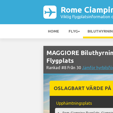
Rome Ciampin
Viktig flygplatsinformation 
HOME
FLYG
BILUTHYRNI
MAGGIORE Biluthyrnin
Flygplats
Rankad #8 Från 30
Jämför hyrbilsfö
OSLAGBART VÄRDE PÅ
Upphämtningsplats