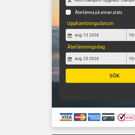
Återlämna på annan plats
Upphämtningsdatum
Återlämningsdag
SÖK