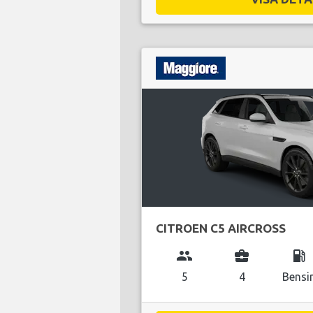
CITROEN C5 AIRCROSS
group
business_center
local_gas_station
5
4
Bensi