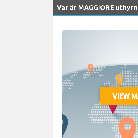
Var är MAGGIORE uthyrni