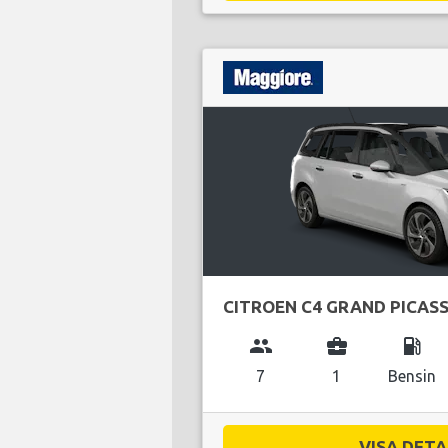
CITROEN C4 GRAND PICAS
group
business_center
local_gas_station
7
1
Bensin
VISA DETAL