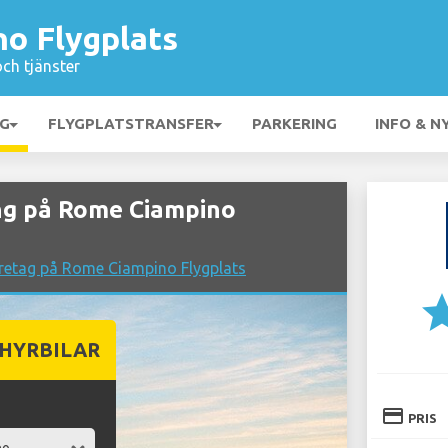
o Flygplats
och tjänster
NG
FLYGPLATSTRANSFER
PARKERING
INFO & N
g på Rome Ciampino
retag på Rome Ciampino Flygplats
st
 HYRBILAR
credit_card
PRIS