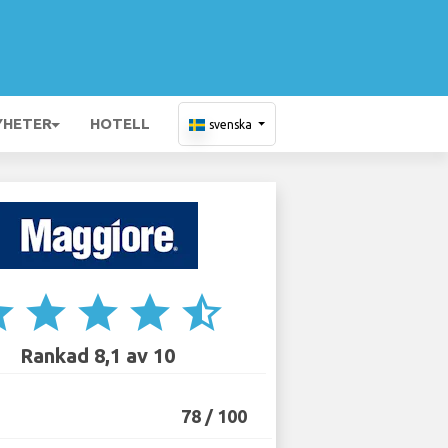
YHETER
HOTELL
svenska
ar
star
star
star
star_half
Rankad 8,1 av 10
78 / 100