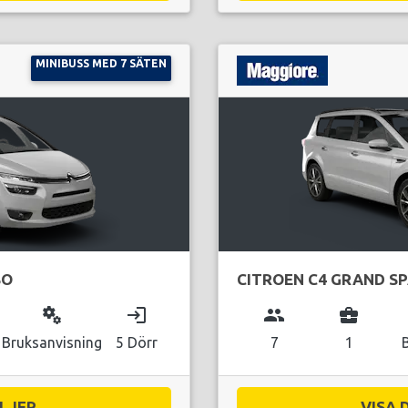
MINIBUSS MED 7 SÄTEN
SO
CITROEN C4 GRAND S
miscellaneous_services
login
group
business_center
Bruksanvisning
5 Dörr
7
1
JER...
VISA 