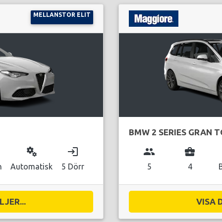
MELLANSTOR ELIT
BMW 2 SERIES GRAN 
miscellaneous_services
login
group
business_center
n
Automatisk
5 Dörr
5
4
JER...
VISA 