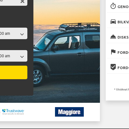
timer
GENO
directions_car
BILKV
room_service
DISKS
flag
FORD
beenhere
FORD
* Uträknat 