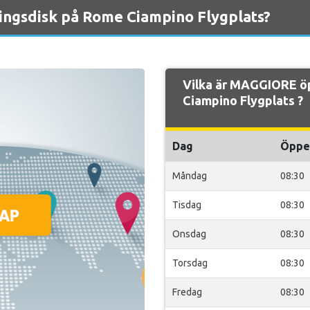
ngsdisk på Rome Ciampino Flygplats?
Vilka är MAGGIORE ö
Ciampino Flygplats ?
Dag
Öppe
Måndag
08:30
Tisdag
08:30
Onsdag
08:30
Torsdag
08:30
Fredag
08:30