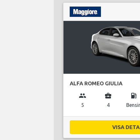
ALFA ROMEO GIULIA
group
business_center
local_gas_station
5
4
Bensi
VISA DETAL