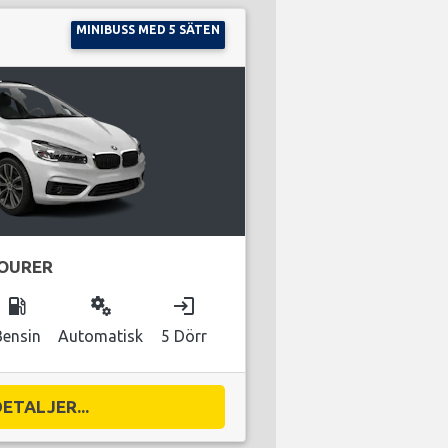
MINIBUSS MED 5 SÄTEN
TOURER
local_gas_station
miscellaneous_services
login
Bensin
Automatisk
5 Dörr
DETALJER...