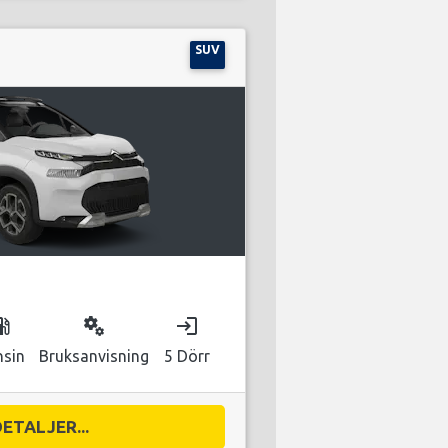
SUV
as_station
miscellaneous_services
login
nsin
Bruksanvisning
5 Dörr
DETALJER...