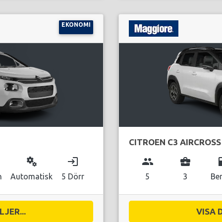
EKONOMI
CITROEN C3 AIRCROSS
miscellaneous_services
login
group
business_center
local_g
n
Automatisk
5 Dörr
5
3
Be
JER...
VISA 