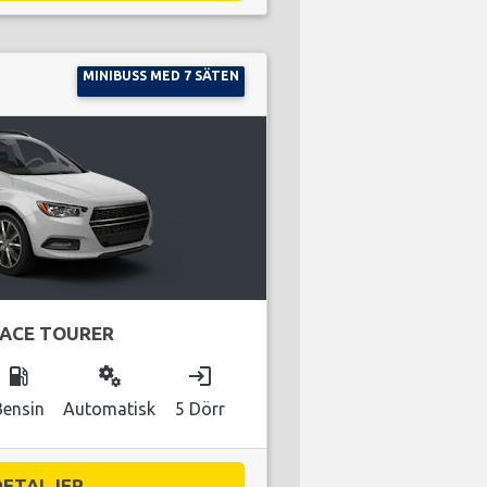
MINIBUSS MED 7 SÄTEN
PACE TOURER
local_gas_station
miscellaneous_services
login
Bensin
Automatisk
5 Dörr
DETALJER...