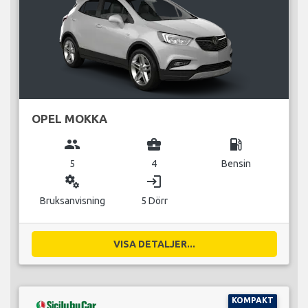
OPEL MOKKA
group
business_center
local_gas_station
5
4
Bensin
miscellaneous_services
login
Bruksanvisning
5 Dörr
VISA DETALJER...
KOMPAKT