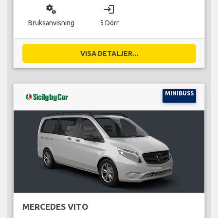
miscellaneous_services
login
Bruksanvisning
5 Dörr
VISA DETALJER...
MINIBUSS
MERCEDES VITO