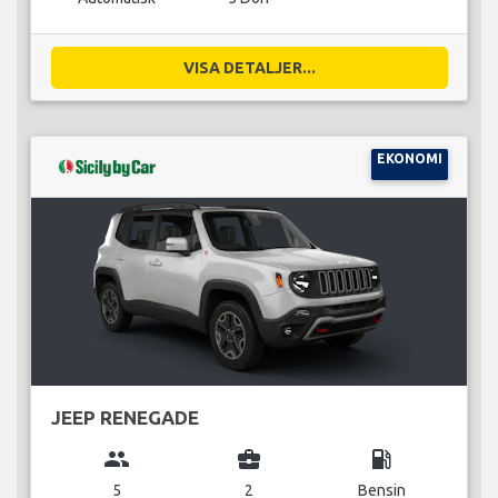
VISA DETALJER...
EKONOMI
JEEP RENEGADE
group
business_center
local_gas_station
5
2
Bensin