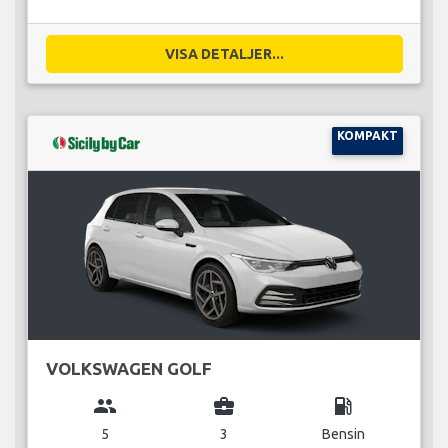
VISA DETALJER...
KOMPAKT
VOLKSWAGEN GOLF
group
business_center
local_gas_station
5
3
Bensin