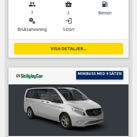
group
business_center
local_gas_station
7
2
Bensin
miscellaneous_services
login
Bruksanvisning
5 Dörr
VISA DETALJER...
MINIBUSS MED 9 SÄTEN