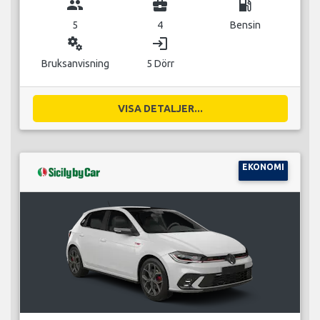
group
business_center
local_gas_station
5
4
Bensin
miscellaneous_services
login
Bruksanvisning
5 Dörr
VISA DETALJER...
EKONOMI