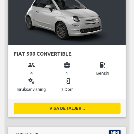
FIAT 500 CONVERTIBLE
group
business_center
local_gas_station
4
1
Bensin
miscellaneous_services
login
Bruksanvisning
2 Dörr
VISA DETALJER...
MINI