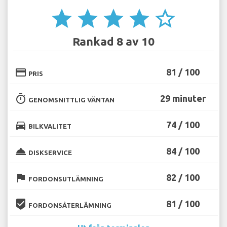
star
star
star
star
star_border
Rankad 8 av 10
credit_card
81 / 100
PRIS
timer
29 minuter
GENOMSNITTLIG VÄNTAN
directions_car
74 / 100
BILKVALITET
room_service
84 / 100
DISKSERVICE
flag
82 / 100
FORDONSUTLÄMNING
beenhere
81 / 100
FORDONSÅTERLÄMNING