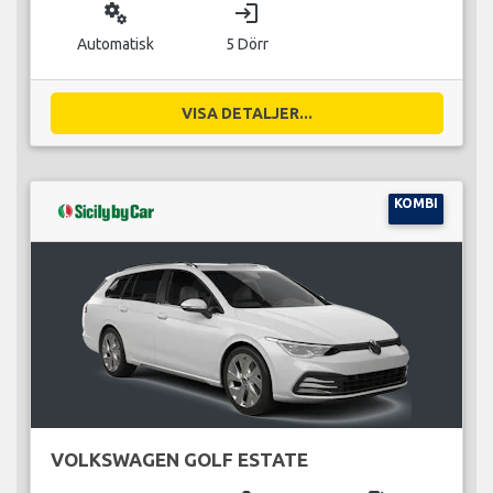
miscellaneous_services
login
Automatisk
5 Dörr
VISA DETALJER...
KOMBI
VOLKSWAGEN GOLF ESTATE