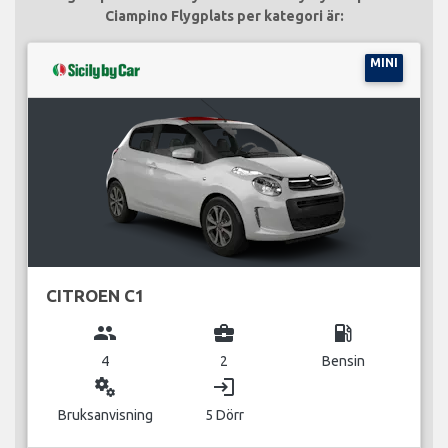
Ciampino Flygplats per kategori är:
MINI
CITROEN C1
group
business_center
local_gas_station
4
2
Bensin
miscellaneous_services
login
Bruksanvisning
5 Dörr