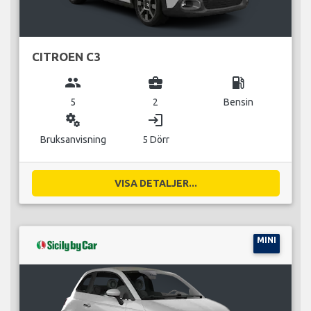
CITROEN C3
group
business_center
local_gas_station
5
2
Bensin
miscellaneous_services
login
Bruksanvisning
5 Dörr
VISA DETALJER...
MINI