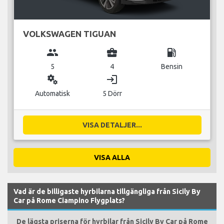
VOLKSWAGEN TIGUAN
group
business_center
local_gas_station
5
4
Bensin
miscellaneous_services
login
Automatisk
5 Dörr
VISA DETALJER...
VISA ALLA
Vad är de billigaste hyrbilarna tillgängliga från Sicily By
Car på Rome Ciampino Flygplats?
De lägsta priserna för hyrbilar från Sicily By Car på Rome