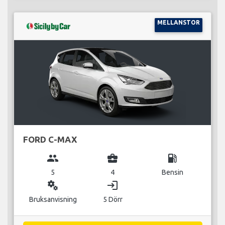
MELLANSTOR
FORD C-MAX
group
business_center
local_gas_station
5
4
Bensin
miscellaneous_services
login
Bruksanvisning
5 Dörr