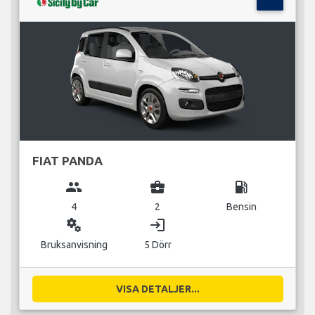
FIAT PANDA
group
business_center
local_gas_station
4
2
Bensin
miscellaneous_services
login
Bruksanvisning
5 Dörr
VISA DETALJER...