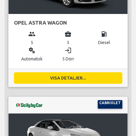
OPEL ASTRA WAGON
group
business_center
local_gas_station
5
5
Diesel
miscellaneous_services
login
Automatisk
5 Dörr
VISA DETALJER...
CABRIOLET