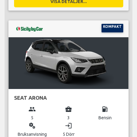
VISA DETALJER...
KOMPAKT
SEAT ARONA
group
business_center
local_gas_station
5
3
Bensin
miscellaneous_services
login
Bruksanvisning
5 Dörr