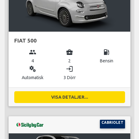
FIAT 500
group
business_center
local_gas_station
4
2
Bensin
miscellaneous_services
login
Automatisk
3 Dörr
VISA DETALJER...
CABRIOLET