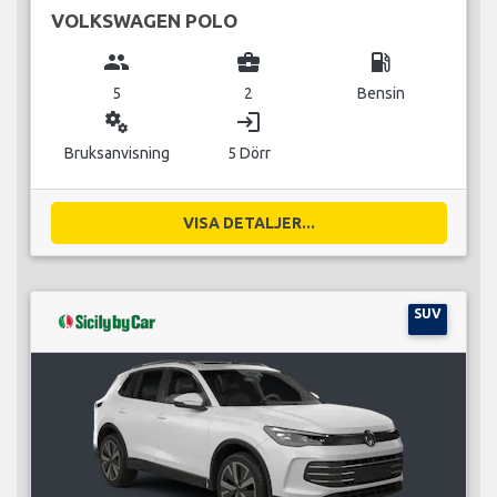
VOLKSWAGEN POLO
group
business_center
local_gas_station
5
2
Bensin
miscellaneous_services
login
Bruksanvisning
5 Dörr
VISA DETALJER...
SUV