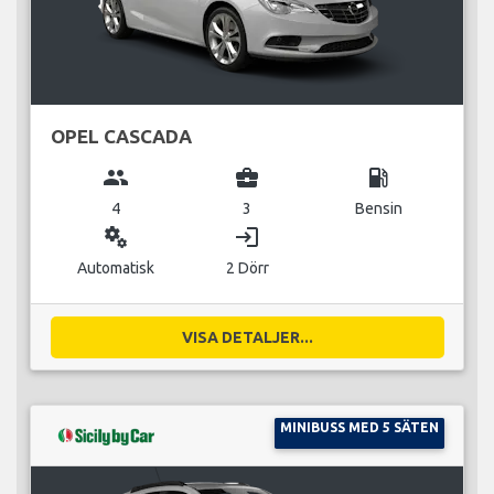
OPEL CASCADA
group
business_center
local_gas_station
4
3
Bensin
miscellaneous_services
login
Automatisk
2 Dörr
VISA DETALJER...
MINIBUSS MED 5 SÄTEN