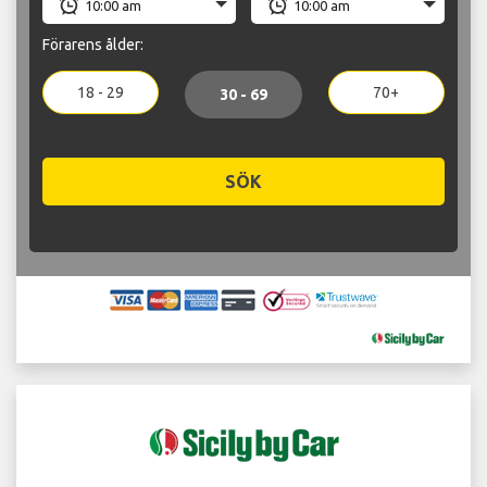
Förarens ålder:
18 - 29
70+
30 - 69
SÖK