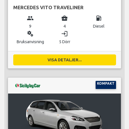
MERCEDES VITO TRAVELINER
group
business_center
local_gas_station
9
4
Diesel
miscellaneous_services
login
Bruksanvisning
5 Dörr
VISA DETALJER...
KOMPAKT