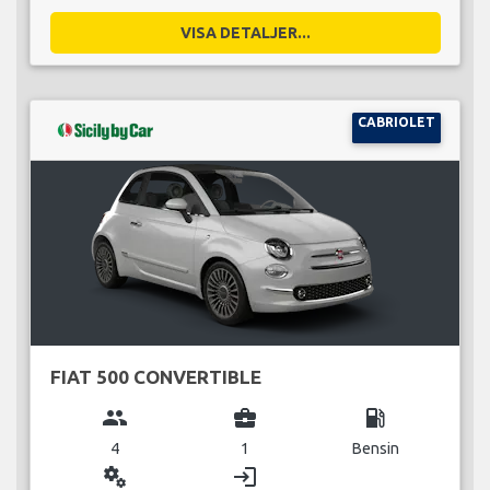
VISA DETALJER...
CABRIOLET
FIAT 500 CONVERTIBLE
group
business_center
local_gas_station
4
1
Bensin
miscellaneous_services
login