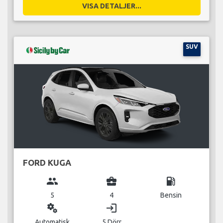
VISA DETALJER...
SUV
FORD KUGA
group
business_center
local_gas_station
5
4
Bensin
miscellaneous_services
login
Automatisk
5 Dörr