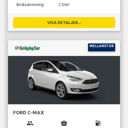
Bruksanvisning
2 Dörr
VISA DETALJER...
MELLANSTOR
FORD C-MAX
group
business_center
local_gas_station