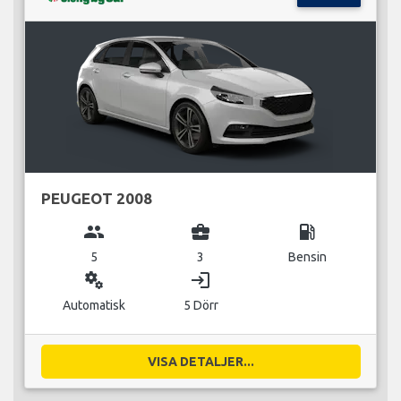
PEUGEOT 2008
group
business_center
local_gas_station
5
3
Bensin
miscellaneous_services
login
Automatisk
5 Dörr
VISA DETALJER...