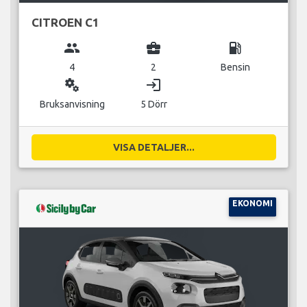
CITROEN C1
group
business_center
local_gas_station
4
2
Bensin
miscellaneous_services
login
Bruksanvisning
5 Dörr
VISA DETALJER...
EKONOMI