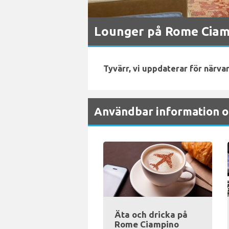
Lounger på Rome Ciam
Tyvärr, vi uppdaterar för närva
Användbar information o
Äta och dricka på
Rome Ciampino