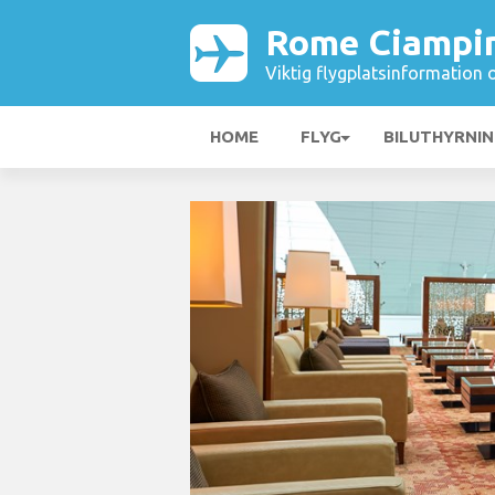
Rome Ciampin
Viktig flygplatsinformation 
HOME
FLYG
BILUTHYRNI