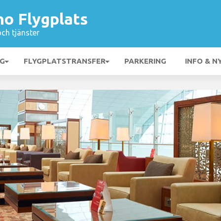
o Flygplats
och tjänster
NG
FLYGPLATSTRANSFER
PARKERING
INFO & N