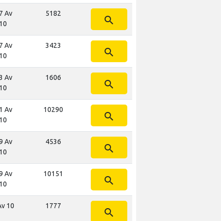
7 Av
5182
search
10
7 Av
3423
search
10
3 Av
1606
search
10
1 Av
10290
search
10
9 Av
4536
search
10
9 Av
10151
search
10
Av 10
1777
search