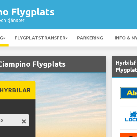
o Flygplats
och tjänster
NG
FLYGPLATSTRANSFER
PARKERING
INFO & N
Hyrbils
Ciampino Flygplats
Flygpla
 HYRBILAR