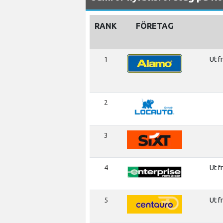
RANK
FÖRETAG
1
Ut f
2
3
4
Ut f
5
Ut f