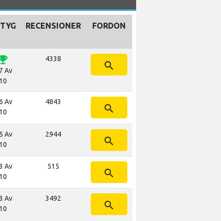
ETYG
RECENSIONER
FORDON
ji_events
4338
search
7 Av
10
6 Av
4843
search
10
5 Av
2944
search
10
3 Av
515
search
10
3 Av
3492
search
10