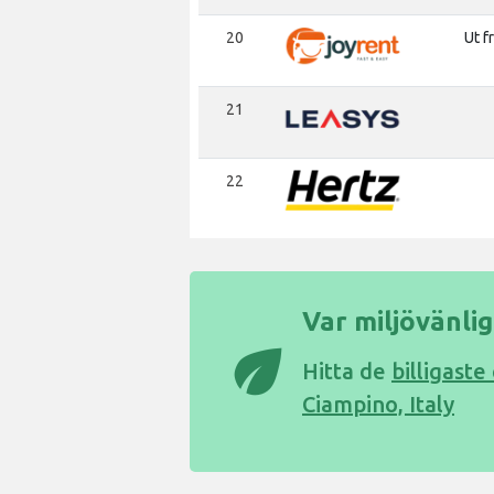
20
Ut f
21
22
Var miljövänlig
eco
Hitta de
billigaste
Ciampino, Italy