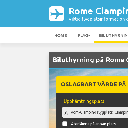
Rome Ciampin
Viktig flygplatsinformation 
HOME
FLYG
BILUTHYRNI
Biluthyrning på Rome 
OSLAGBART VÄRDE PÅ
Upphämtningsplats
Återlämna på annan plats