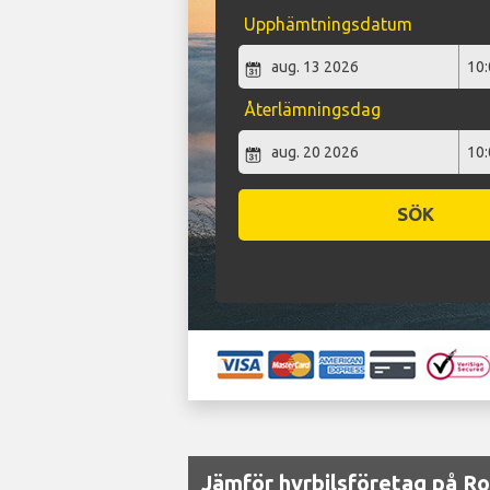
Upphämtningsdatum
Återlämningsdag
SÖK
Jämför hyrbilsföretag på R