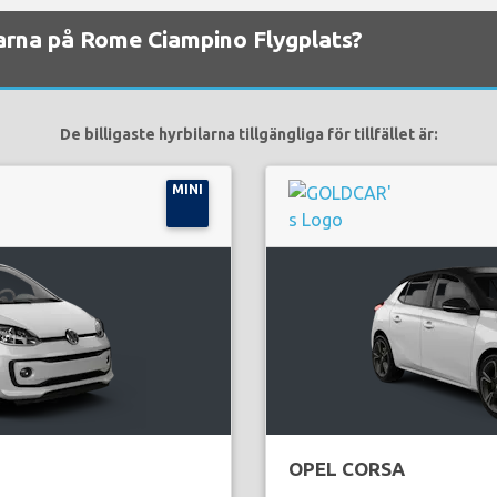
ilarna på Rome Ciampino Flygplats?
De billigaste hyrbilarna tillgängliga för tillfället är:
MINI
OPEL CORSA