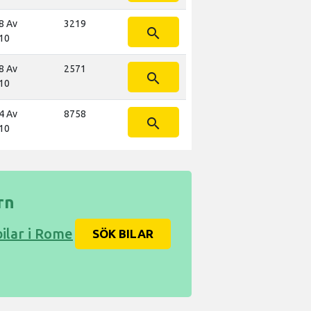
8 Av
3219
search
10
8 Av
2571
search
10
4 Av
8758
search
10
rn
bilar i Rome
SÖK BILAR