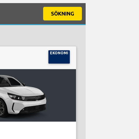
SÖKNING
EKONOMI