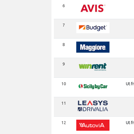
6
7
8
9
10
Ut f
11
12
Ut f