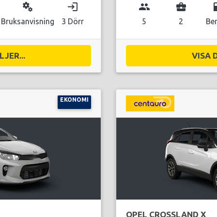
miscellaneous_services
login
group
business_center
local_g
Bruksanvisning
3 Dörr
5
2
Be
JER...
VISA 
EKONOMI
OPEL CROSSLAND X