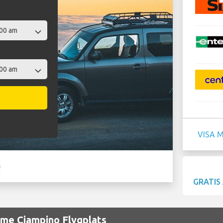
VISA 
GRATIS
ome Ciampino Flygplats