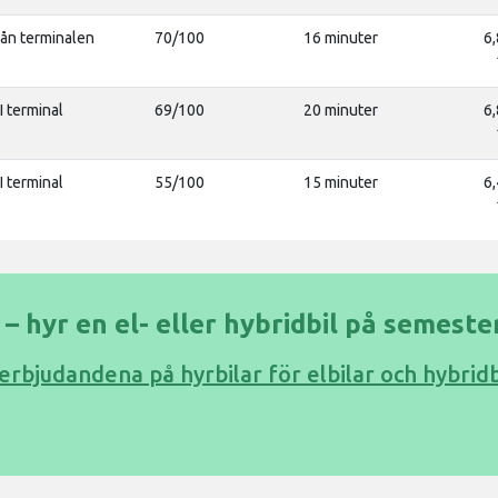
rån terminalen
70/100
16 minuter
6,
I terminal
69/100
20 minuter
6,
I terminal
55/100
15 minuter
6,
 – hyr en el- eller hybridbil på semeste
 erbjudandena på hyrbilar för elbilar och hybrid