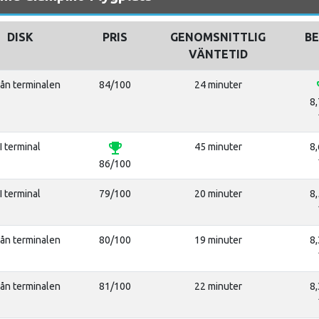
DISK
PRIS
GENOMSNITTLIG
B
VÄNTETID
emo
rån terminalen
84/100
24 minuter
8,
emoji_events
I terminal
45 minuter
8,
86/100
I terminal
79/100
20 minuter
8,
rån terminalen
80/100
19 minuter
8,
rån terminalen
81/100
22 minuter
8,