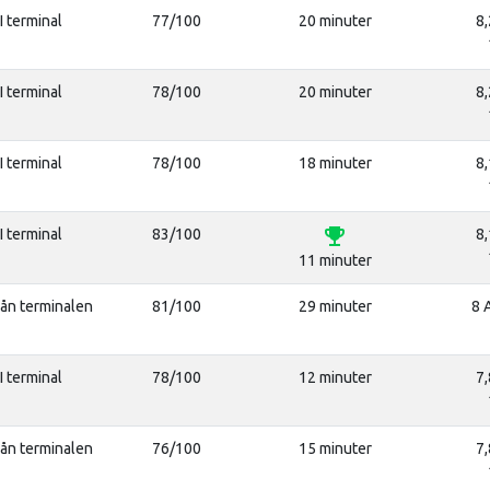
I terminal
77/100
20 minuter
8,
I terminal
78/100
20 minuter
8,
I terminal
78/100
18 minuter
8,
emoji_events
I terminal
83/100
8,
11 minuter
rån terminalen
81/100
29 minuter
8 
I terminal
78/100
12 minuter
7,
rån terminalen
76/100
15 minuter
7,