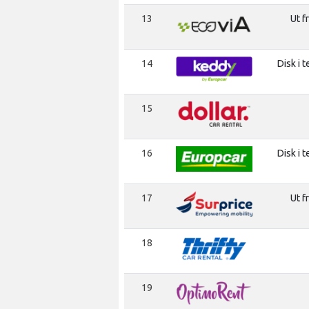
13
Ut f
14
Disk i t
15
16
Disk i t
17
Ut f
18
19