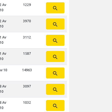
2 Av
1229
search
10
2 Av
3970
search
10
1 Av
3112
search
10
1 Av
1587
search
10
Av 10
14963
search
8 Av
3097
search
10
8 Av
1032
search
10