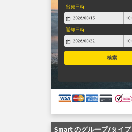
出発日時
返却日時
検索
Smart のグループ/タイプ