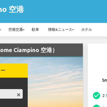
ino 空港
空港交通
駐車
情報&ニュース
ホテル
me Ciampino 空港）
カー
Sm
check_circle
2