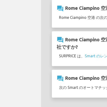
question_answer
Rome Ciampi
Rome Ciampino 空
question_answer
Rome Ciampi
社ですか?
SURPRICE は、
Smart の
question_answer
Rome Ciampi
次の Smart のオートマチッ