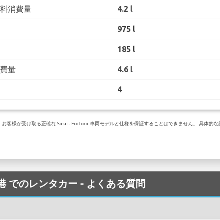
燃料消費量
4.2 l
975 l
185 l
消費量
4.6 l
4
様が受け取る正確な Smart Forfour 車両モデルと仕様を保証することはできません。 具体的
no 空港 でのレンタカー - よくある質問