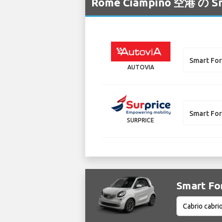
Rome Ciampino 
Smart Fo
AUTOVIA
Smart Fo
SURPRICE
Smart 