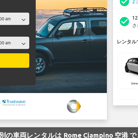
check_circle
2
1
check_circle
さ
レンタルで
Smar
別の車両レンタルは Rome Ciampino 空