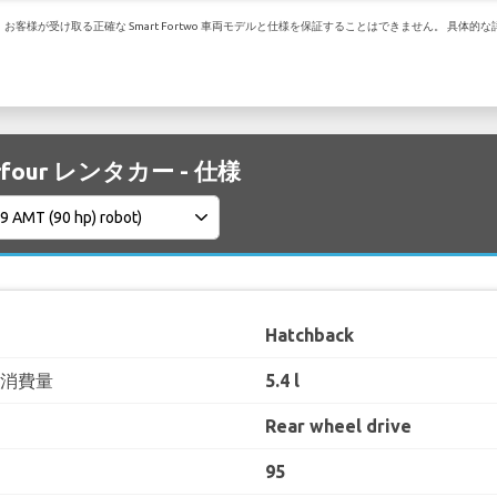
様が受け取る正確な Smart Fortwo 車両モデルと仕様を保証することはできません。 具体的な
orfour レンタカー - 仕様
Hatchback
料消費量
5.4 l
Rear wheel drive
95