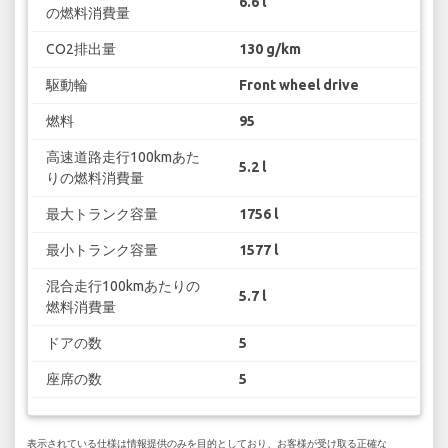
6.6 l
の燃料消費量
CO2排出量
130 g/km
駆動輪
Front wheel drive
燃料
95
高速道路走行100kmあた
5.2 l
りの燃料消費量
最大トランク容量
1756 l
最小トランク容量
1577 l
混合走行100kmあたりの
5.7 l
燃料消費量
ドアの数
5
座席の数
5
表示されている仕様は情報提供のみを目的としており、お客様が受け取る正確な