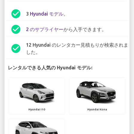
check_circle
3
Hyundai モデル
。
check_circle
2 のサプライヤー
から入手できます。
12 Hyundai のレンタカー見積もりが検索されま
check_circle
した。
レンタルできる人気の Hyundai モデル:
Hyundai i10
Hyundai Kona