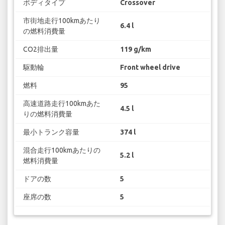
ボディタイプ
Crossover
市街地走行100kmあたり
6.4 l
の燃料消費量
CO2排出量
119 g/km
駆動輪
Front wheel drive
燃料
95
高速道路走行100kmあた
4.5 l
りの燃料消費量
最小トランク容量
374 l
混合走行100kmあたりの
5.2 l
燃料消費量
ドアの数
5
座席の数
5