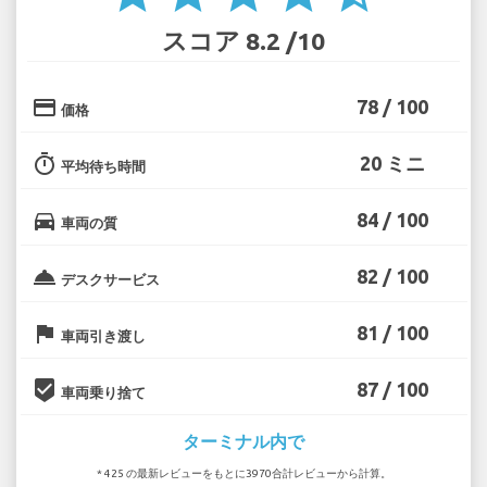
スコア 8.2 /10
credit_card
78 / 100
価格
timer
20 ミニ
平均待ち時間
directions_car
84 / 100
車両の質
room_service
82 / 100
デスクサービス
flag
81 / 100
車両引き渡し
beenhere
87 / 100
車両乗り捨て
ターミナル内で
* 425 の最新レビューをもとに3970合計レビューから計算。