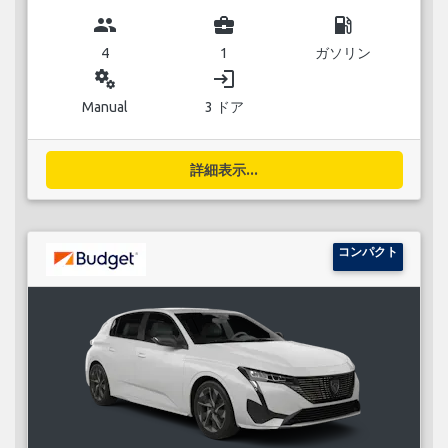
group
business_center
local_gas_station
4
1
ガソリン
miscellaneous_services
login
Manual
3 ドア
詳細表示...
コンパクト