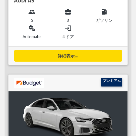
AUDI A5
group
business_center
local_gas_station
5
3
ガソリン
miscellaneous_services
login
Automatic
4 ドア
詳細表示...
プレミアム