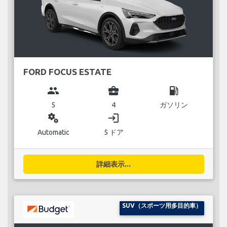
FORD FOCUS ESTATE
group
business_center
local_gas_station
5
4
ガソリン
miscellaneous_services
login
Automatic
5 ドア
詳細表示...
SUV（スポーツ用多目的車）