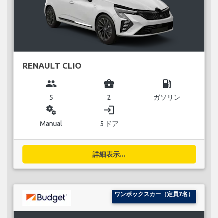
RENAULT CLIO
group
business_center
local_gas_station
5
2
ガソリン
miscellaneous_services
login
Manual
5 ドア
詳細表示...
ワンボックスカー（定員7名）