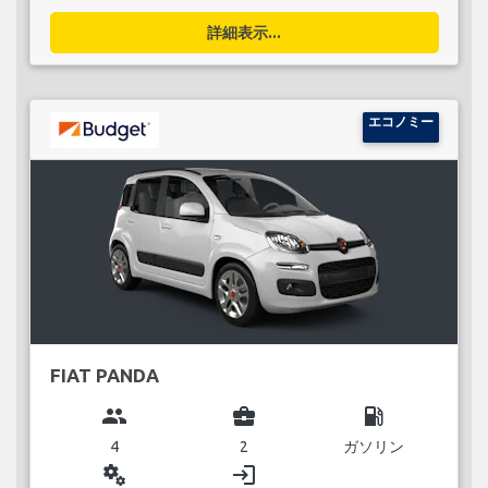
詳細表示...
エコノミー
FIAT PANDA
group
business_center
local_gas_station
4
2
ガソリン
miscellaneous_services
login