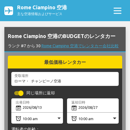
Rome Ciampino 空港
主な空港情報およびサービス
Rome Ciampino 空港のBUDGETのレンタカー
ランク #7 から 30
Rome Ciampino 空港でレンタカー会社比較
最低価格レンタカー
受取場所
同じ場所に返却
出発日時
返却日時
運転者の年齢：