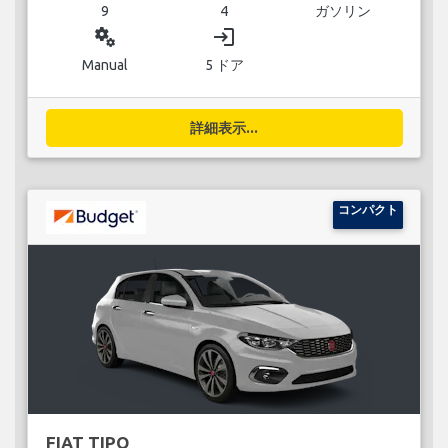
9
4
ガソリン
miscellaneous_services
login
Manual
5 ドア
詳細表示...
コンパクト
FIAT TIPO