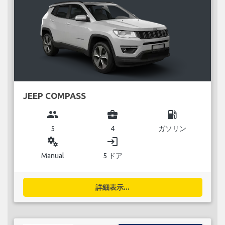
JEEP COMPASS
group
business_center
local_gas_station
5
4
ガソリン
miscellaneous_services
login
Manual
5 ドア
詳細表示...