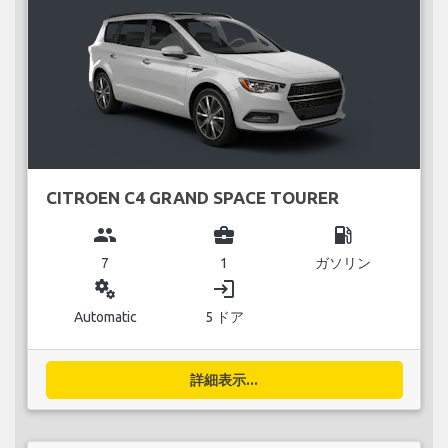
CITROEN C4 GRAND SPACE TOURER
group
business_center
local_gas_station
7
1
ガソリン
miscellaneous_services
login
Automatic
5 ドア
詳細表示...