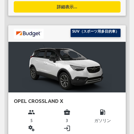
詳細表示...
SUV（スポーツ用多目的車）
OPEL CROSSLAND X
group
business_center
local_gas_station
5
3
ガソリン
miscellaneous_services
login