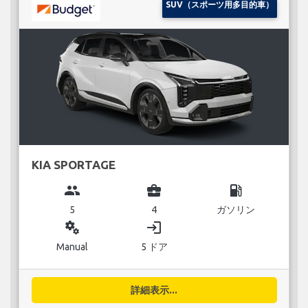
SUV（スポーツ用多目的車）
KIA SPORTAGE
group
business_center
local_gas_station
5
4
ガソリン
miscellaneous_services
login
Manual
5 ドア
詳細表示...