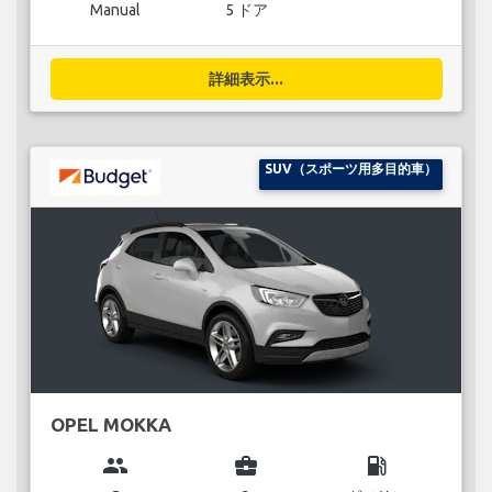
Manual
5 ドア
詳細表示...
SUV（スポーツ用多目的車）
OPEL MOKKA
group
business_center
local_gas_station