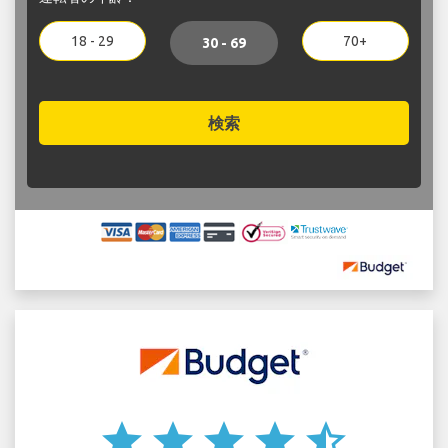
18 - 29
70+
30 - 69
検索
star
star
star
star
star_half