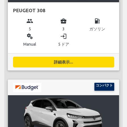
PEUGEOT 308
group
business_center
local_gas_station
5
3
ガソリン
miscellaneous_services
login
Manual
5 ドア
詳細表示...
コンパクト