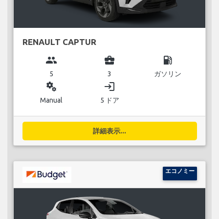
RENAULT CAPTUR
group
business_center
local_gas_station
5
3
ガソリン
miscellaneous_services
login
Manual
5 ドア
詳細表示...
エコノミー