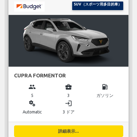
SUV（スポーツ用多目的車）
CUPRA FORMENTOR
group
business_center
local_gas_station
5
3
ガソリン
miscellaneous_services
login
Automatic
3 ドア
詳細表示...