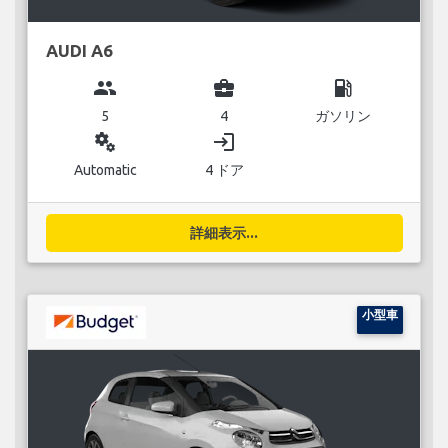
AUDI A6
group
business_center
local_gas_station
5
4
ガソリン
miscellaneous_services
login
Automatic
4 ドア
詳細表示...
小型車