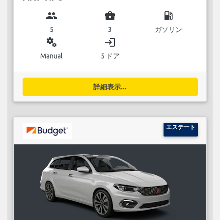
group
business_center
local_gas_station
5
3
ガソリン
miscellaneous_services
login
Manual
5 ドア
詳細表示...
エステート