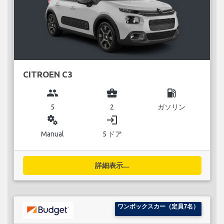
CITROEN C3
group
business_center
local_gas_station
5
2
ガソリン
miscellaneous_services
login
Manual
5 ドア
詳細表示...
ワンボックスカー（定員7名）