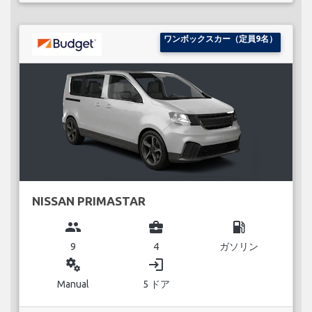
ワンボックスカー（定員9名）
NISSAN PRIMASTAR
group
business_center
local_gas_station
9
4
ガソリン
miscellaneous_services
login
Manual
5 ドア