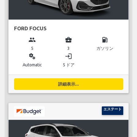
FORD FOCUS
group
business_center
local_gas_station
5
3
ガソリン
miscellaneous_services
login
Automatic
5 ドア
詳細表示...
エステート