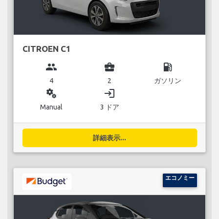
CITROEN C1
group
business_center
local_gas_station
4
2
ガソリン
miscellaneous_services
login
Manual
3 ドア
詳細表示...
エコノミー