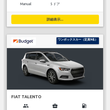
Manual
5 ドア
詳細表示...
ワンボックスカー（定員9名）
FIAT TALENTO
group
business_center
local_gas_station