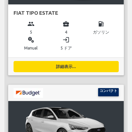
FIAT TIPO ESTATE
group
business_center
local_gas_station
5
4
ガソリン
miscellaneous_services
login
Manual
5 ドア
詳細表示...
コンパクト