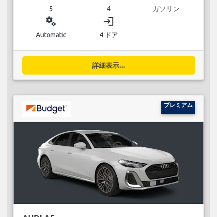
5
4
ガソリン
miscellaneous_services
login
Automatic
4 ドア
詳細表示...
プレミアム