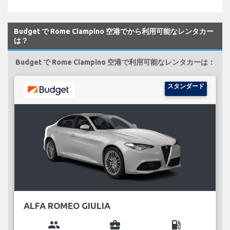
Budget で Rome Ciampino 空港でから利用可能なレンタカー
は？
Budget で Rome Ciampino 空港で利用可能なレンタカーは：
スタンダード
ALFA ROMEO GIULIA
group
business_center
local_gas_station