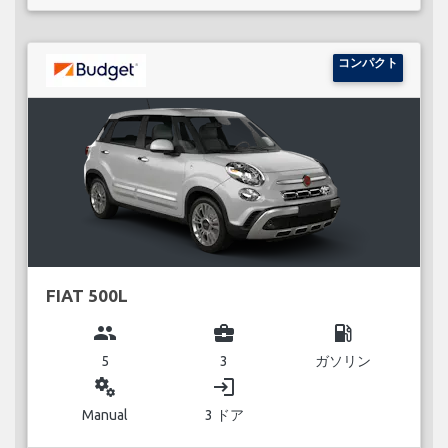
コンパクト
FIAT 500L
group
business_center
local_gas_station
5
3
ガソリン
miscellaneous_services
login
Manual
3 ドア