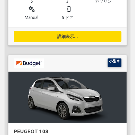
5
3
ガソリン
miscellaneous_services
login
Manual
5 ドア
詳細表示...
小型車
PEUGEOT 108