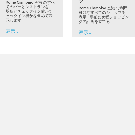
グ
Rome Ciampino 空港 のすべ
てのバーとレストランを、
Rome Ciampino 空港 で利用
場所とチェックイン前かチ
可能なすべてのショップを
ェックイン後かを含めて表
表示 - 事前に免税ショッピン
示します
グの計画を立てる
表示...
表示...