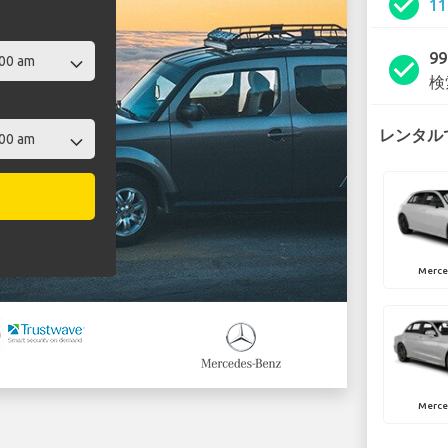
check_circle
1
9
check_circle
検
レンタルで
Merce
Merce