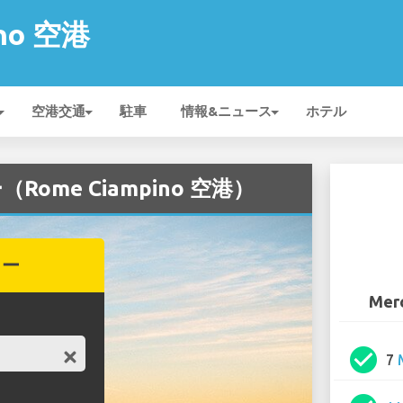
ino 空港
空港交通
駐車
情報&ニュース
ホテル
（Rome Ciampino 空港）
カー
Mer
check_circle
7