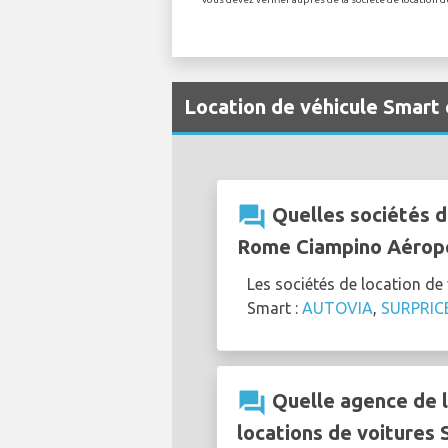
Location de véhicule Smart
question_answer
Quelles sociétés d
Rome Ciampino Aéropo
Les sociétés de location d
Smart :
AUTOVIA
,
SURPRIC
question_answer
Quelle agence de l
locations de voitures 