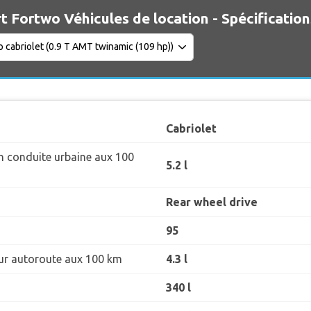
t Fortwo Véhicules de location - Spécification
Cabriolet
 conduite urbaine aux 100
5.2 l
Rear wheel drive
95
r autoroute aux 100 km
4.3 l
340 l