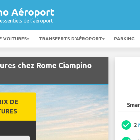
no Aéroport
essentiels de l’aéroport
E VOITURES
TRANSFERTS D'AÉROPORT
PARKING
tures chez Rome Ciampino
RIX DE
Smar
TURES
check_circle
2