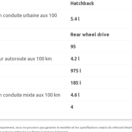
Hatchback
 conduite urbaine aux 100
5.4 l
Rear wheel drive
95
r autoroute aux 100 km
4.2 l
975 l
185 l
 conduite mixte aux 100 km
4.6 l
4
uniquement, nous ne pouvons pas garantir le modèle et les spécifications exacts du véhicule Smart
n de voitures indiquée sur Rome Ciampino Aéroport.