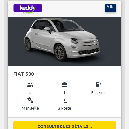
MINI
FIAT 500
group
business_center
local_gas_station
4
1
Essence
miscellaneous_services
login
Manuelle
3 Porte
CONSULTEZ LES DÉTAILS...