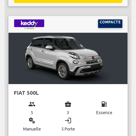
COMPACTE
FIAT 500L
group
business_center
local_gas_station
5
3
Essence
miscellaneous_services
login
Manuelle
5 Porte