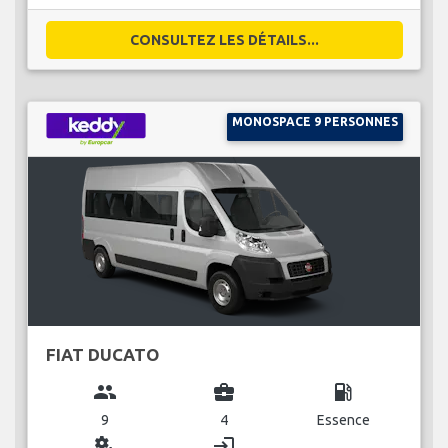
CONSULTEZ LES DÉTAILS...
MONOSPACE 9 PERSONNES
FIAT DUCATO
group
business_center
local_gas_station
9
4
Essence
miscellaneous_services
login