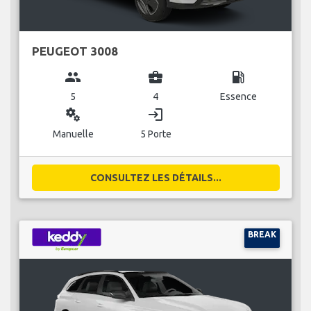
PEUGEOT 3008
group
business_center
local_gas_station
5
4
Essence
miscellaneous_services
login
Manuelle
5 Porte
CONSULTEZ LES DÉTAILS...
BREAK