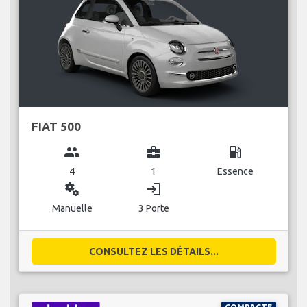
FIAT 500
group
business_center
local_gas_station
4
1
Essence
miscellaneous_services
login
Manuelle
3 Porte
CONSULTEZ LES DÉTAILS...