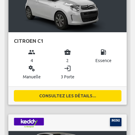
CITROEN C1
group
business_center
local_gas_station
4
2
Essence
miscellaneous_services
login
Manuelle
3 Porte
CONSULTEZ LES DÉTAILS...
MINI