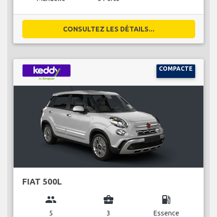
CONSULTEZ LES DÉTAILS...
COMPACTE
FIAT 500L
group
business_center
local_gas_station
5
3
Essence