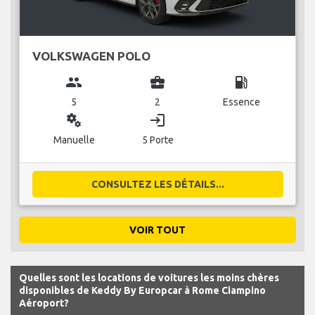
VOLKSWAGEN POLO
group
business_center
local_gas_station
5
2
Essence
miscellaneous_services
login
Manuelle
5 Porte
CONSULTEZ LES DÉTAILS...
VOIR TOUT
Quelles sont les locations de voitures les moins chères
disponibles de Keddy By Europcar à Rome Ciampino
Aéroport?