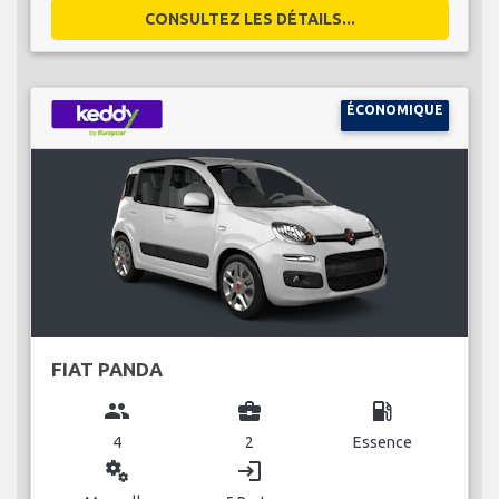
CONSULTEZ LES DÉTAILS...
ÉCONOMIQUE
FIAT PANDA
group
business_center
local_gas_station
4
2
Essence
miscellaneous_services
login