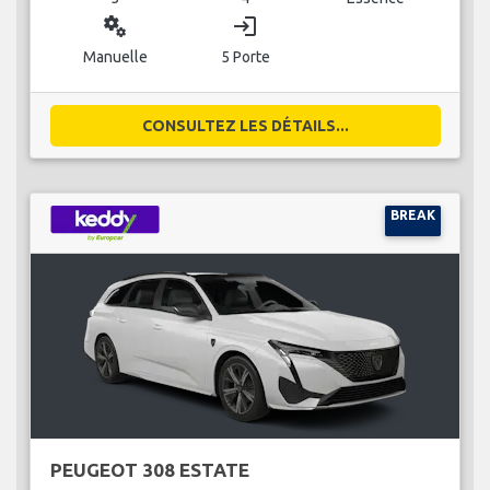
miscellaneous_services
login
Manuelle
5 Porte
CONSULTEZ LES DÉTAILS...
BREAK
PEUGEOT 308 ESTATE