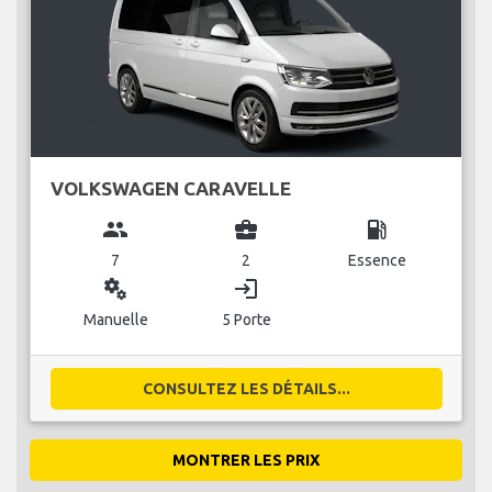
VOLKSWAGEN CARAVELLE
group
business_center
local_gas_station
7
2
Essence
miscellaneous_services
login
Manuelle
5 Porte
CONSULTEZ LES DÉTAILS...
MONTRER LES PRIX