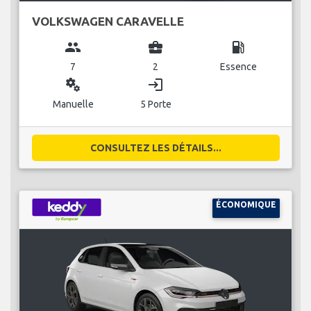
VOLKSWAGEN CARAVELLE
group
business_center
local_gas_station
7
2
Essence
miscellaneous_services
login
Manuelle
5 Porte
CONSULTEZ LES DÉTAILS...
ÉCONOMIQUE