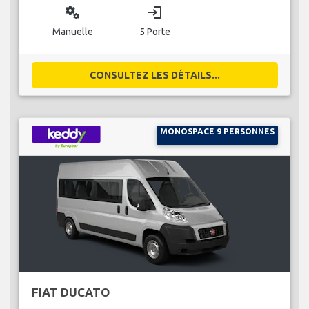
miscellaneous_services
login
Manuelle
5 Porte
CONSULTEZ LES DÉTAILS...
MONOSPACE 9 PERSONNES
FIAT DUCATO