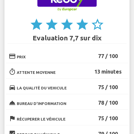
star
star
star
star
star_border
Evaluation 7,7 sur dix
credit_card
77 / 100
PRIX
timer
13 minutes
ATTENTE MOYENNE
directions_car
75 / 100
LA QUALITÉ DU VEHICULE
room_service
78 / 100
BUREAU D'INFORMATION
flag
75 / 100
RÉCUPERER LE VÉHICULE
beenhere
79 / 100