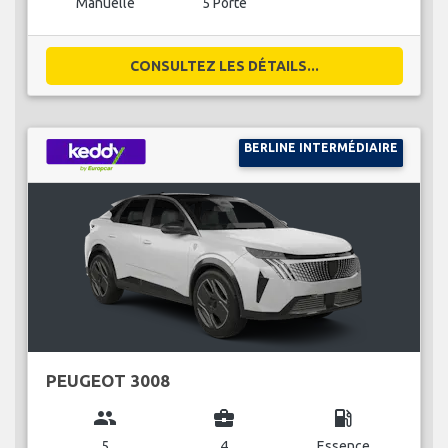
Manuelle
5 Porte
CONSULTEZ LES DÉTAILS...
BERLINE INTERMÉDIAIRE
PEUGEOT 3008
group
business_center
local_gas_station
5
4
Essence