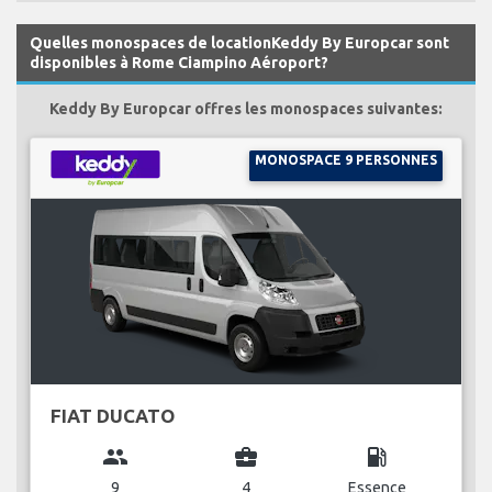
Quelles monospaces de locationKeddy By Europcar sont
disponibles à Rome Ciampino Aéroport?
Keddy By Europcar offres les monospaces suivantes:
MONOSPACE 9 PERSONNES
FIAT DUCATO
group
business_center
local_gas_station
9
4
Essence