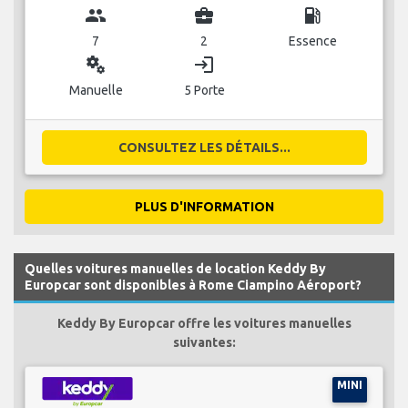
group
business_center
local_gas_station
7
2
Essence
miscellaneous_services
login
Manuelle
5 Porte
CONSULTEZ LES DÉTAILS...
PLUS D'INFORMATION
Quelles voitures manuelles de location Keddy By
Europcar sont disponibles à Rome Ciampino Aéroport?
Keddy By Europcar offre les voitures manuelles
suivantes:
MINI