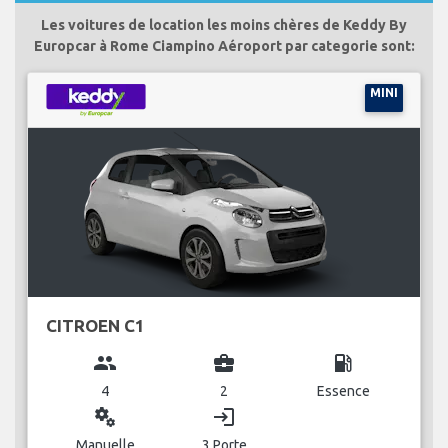
Les voitures de location les moins chères de Keddy By
Europcar à Rome Ciampino Aéroport par categorie sont:
MINI
CITROEN C1
group
business_center
local_gas_station
4
2
Essence
miscellaneous_services
login
Manuelle
3 Porte