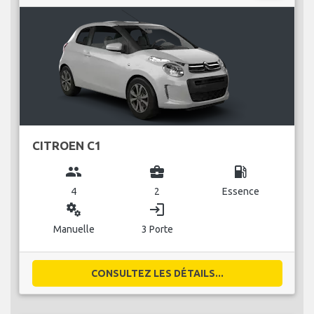
CITROEN C1
group
business_center
local_gas_station
4
2
Essence
miscellaneous_services
login
Manuelle
3 Porte
CONSULTEZ LES DÉTAILS...