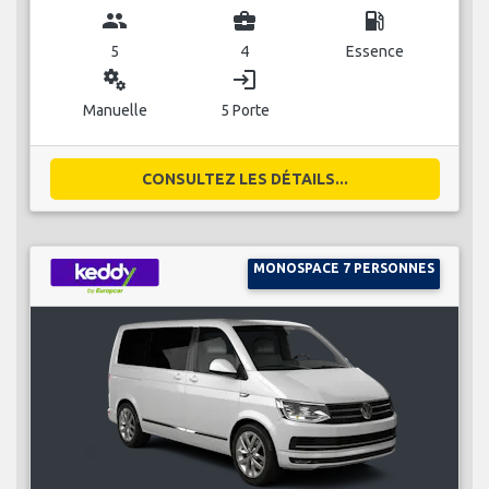
group
business_center
local_gas_station
5
4
Essence
miscellaneous_services
login
Manuelle
5 Porte
CONSULTEZ LES DÉTAILS...
MONOSPACE 7 PERSONNES