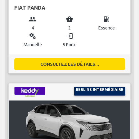
FIAT PANDA
group
business_center
local_gas_station
4
2
Essence
miscellaneous_services
login
Manuelle
5 Porte
CONSULTEZ LES DÉTAILS...
BERLINE INTERMÉDIAIRE