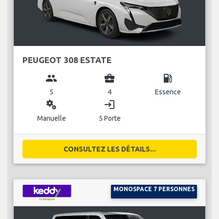
PEUGEOT 308 ESTATE
group
business_center
local_gas_station
5
4
Essence
miscellaneous_services
login
Manuelle
5 Porte
CONSULTEZ LES DÉTAILS...
MONOSPACE 7 PERSONNES