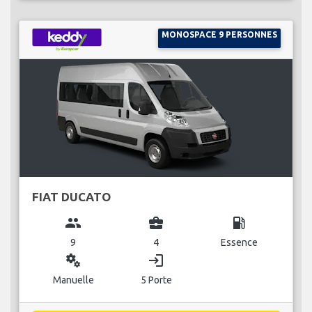
MONOSPACE 9 PERSONNES
FIAT DUCATO
group
business_center
local_gas_station
9
4
Essence
miscellaneous_services
login
Manuelle
5 Porte