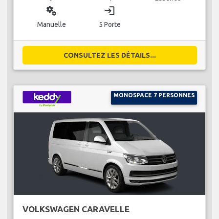
miscellaneous_services
login
Manuelle
5 Porte
CONSULTEZ LES DÉTAILS...
MONOSPACE 7 PERSONNES
VOLKSWAGEN CARAVELLE