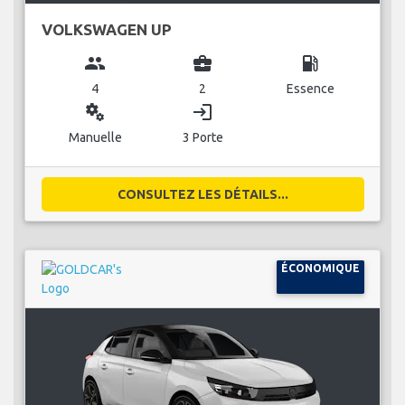
VOLKSWAGEN UP
group
business_center
local_gas_station
4
2
Essence
miscellaneous_services
login
Manuelle
3 Porte
CONSULTEZ LES DÉTAILS...
ÉCONOMIQUE