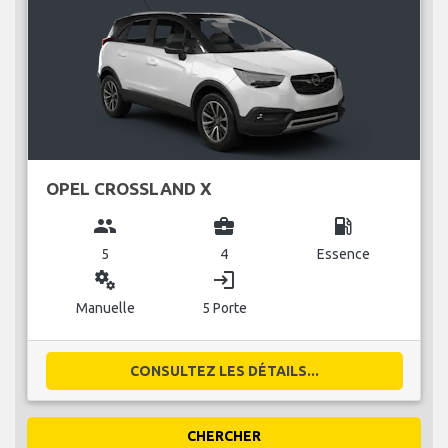
OPEL CROSSLAND X
group
business_center
local_gas_station
5
4
Essence
miscellaneous_services
login
Manuelle
5 Porte
CONSULTEZ LES DÉTAILS...
CHERCHER