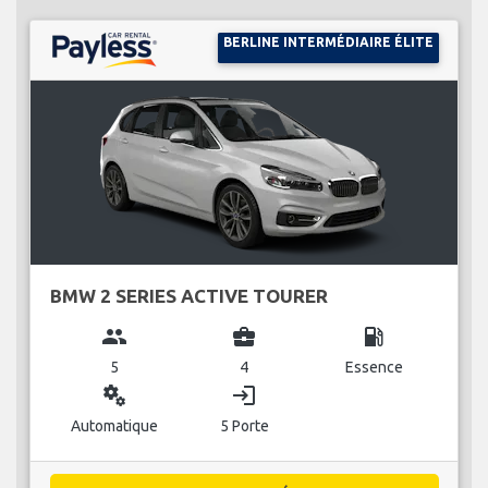
BERLINE INTERMÉDIAIRE ÉLITE
BMW 2 SERIES ACTIVE TOURER
group
business_center
local_gas_station
5
4
Essence
miscellaneous_services
login
Automatique
5 Porte