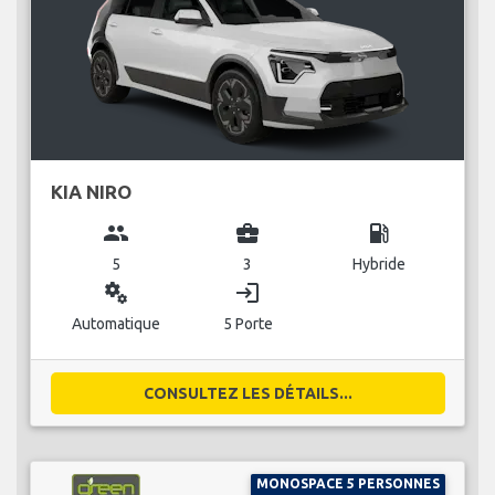
KIA NIRO
group
business_center
local_gas_station
5
3
Hybride
miscellaneous_services
login
Automatique
5 Porte
CONSULTEZ LES DÉTAILS...
MONOSPACE 5 PERSONNES