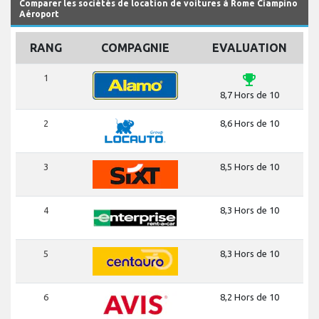
Comparer les sociétés de location de voitures à Rome Ciampino
Aéroport
RANG
COMPAGNIE
EVALUATION
emoji_events
1
8,7 Hors de 10
2
8,6 Hors de 10
3
8,5 Hors de 10
4
8,3 Hors de 10
5
8,3 Hors de 10
6
8,2 Hors de 10