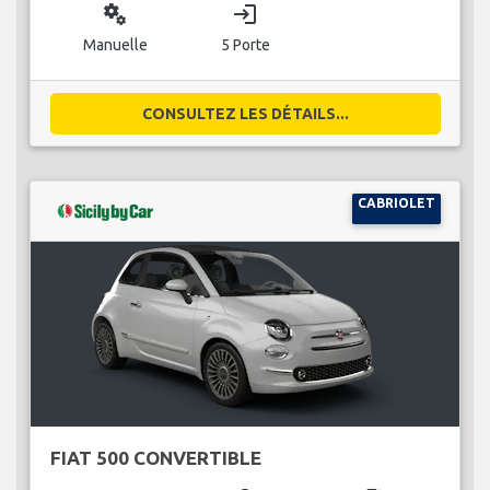
miscellaneous_services
login
Manuelle
5 Porte
CONSULTEZ LES DÉTAILS...
CABRIOLET
FIAT 500 CONVERTIBLE