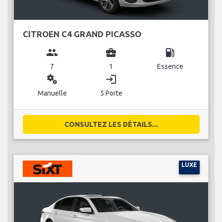
CITROEN C4 GRAND PICASSO
group
business_center
local_gas_station
7
1
Essence
miscellaneous_services
login
Manuelle
5 Porte
CONSULTEZ LES DÉTAILS...
LUXE