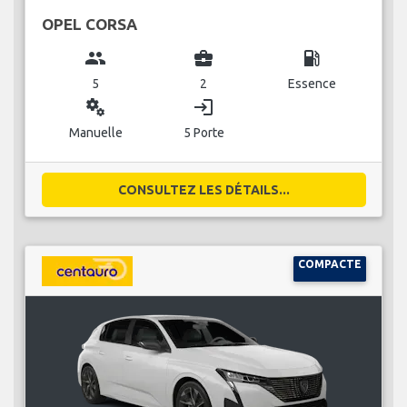
OPEL CORSA
group
business_center
local_gas_station
5
2
Essence
miscellaneous_services
login
Manuelle
5 Porte
CONSULTEZ LES DÉTAILS...
COMPACTE