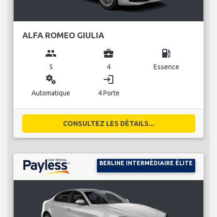
ALFA ROMEO GIULIA
group
business_center
local_gas_station
5
4
Essence
miscellaneous_services
login
Automatique
4 Porte
CONSULTEZ LES DÉTAILS...
BERLINE INTERMÉDIAIRE ÉLITE