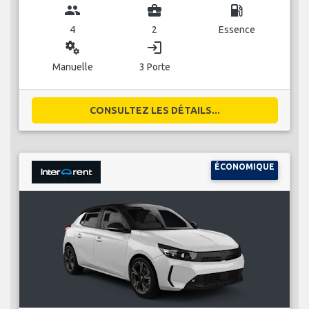
group
business_center
local_gas_station
4
2
Essence
miscellaneous_services
login
Manuelle
3 Porte
CONSULTEZ LES DÉTAILS...
ÉCONOMIQUE