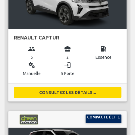
RENAULT CAPTUR
group
business_center
local_gas_station
5
2
Essence
miscellaneous_services
login
Manuelle
5 Porte
CONSULTEZ LES DÉTAILS...
COMPACTE ÉLITE