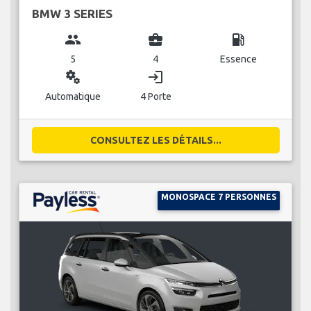
BMW 3 SERIES
group
business_center
local_gas_station
5
4
Essence
miscellaneous_services
login
Automatique
4 Porte
CONSULTEZ LES DÉTAILS...
MONOSPACE 7 PERSONNES