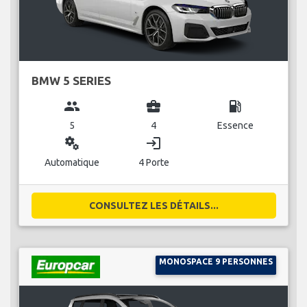
BMW 5 SERIES
group
business_center
local_gas_station
5
4
Essence
miscellaneous_services
login
Automatique
4 Porte
CONSULTEZ LES DÉTAILS...
MONOSPACE 9 PERSONNES