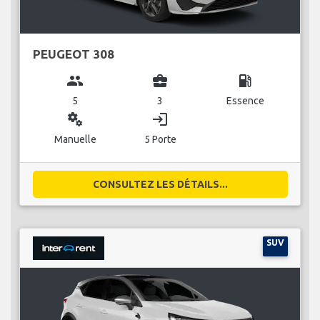
PEUGEOT 308
group
business_center
local_gas_station
5
3
Essence
miscellaneous_services
login
Manuelle
5 Porte
CONSULTEZ LES DÉTAILS...
SUV