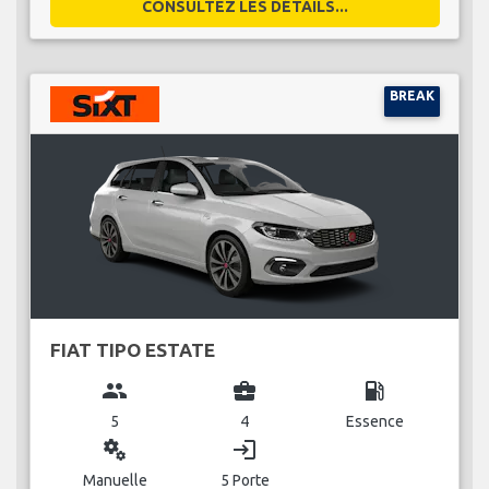
CONSULTEZ LES DÉTAILS...
BREAK
FIAT TIPO ESTATE
group
business_center
local_gas_station
5
4
Essence
miscellaneous_services
login
Manuelle
5 Porte