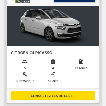
CITROEN C4 PICASSO
group
business_center
local_gas_station
5
4
Essence
miscellaneous_services
login
Automatique
5 Porte
CONSULTEZ LES DÉTAILS...