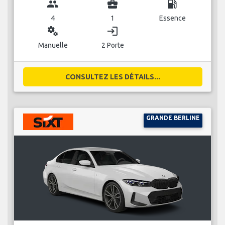
group
business_center
local_gas_station
4
1
Essence
miscellaneous_services
login
Manuelle
2 Porte
CONSULTEZ LES DÉTAILS...
GRANDE BERLINE