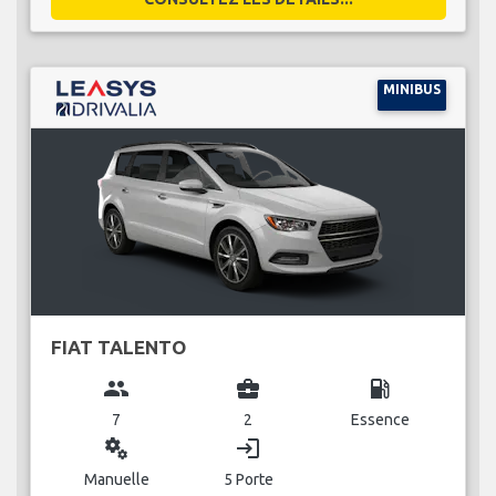
MINIBUS
FIAT TALENTO
group
business_center
local_gas_station
7
2
Essence
miscellaneous_services
login
Manuelle
5 Porte