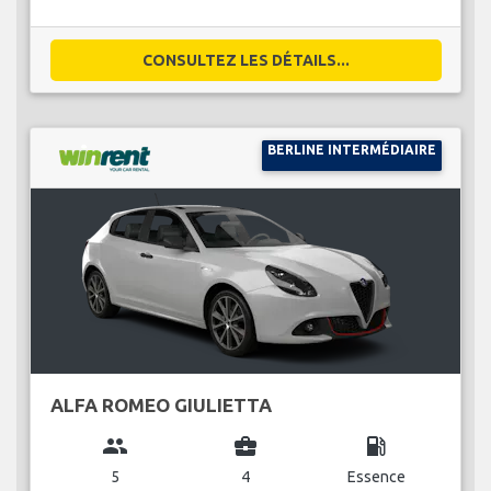
CONSULTEZ LES DÉTAILS...
BERLINE INTERMÉDIAIRE
ALFA ROMEO GIULIETTA
group
business_center
local_gas_station
5
4
Essence