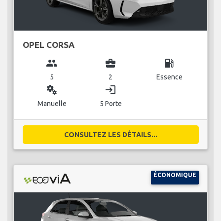
OPEL CORSA
group
business_center
local_gas_station
5
2
Essence
miscellaneous_services
login
Manuelle
5 Porte
CONSULTEZ LES DÉTAILS...
ÉCONOMIQUE