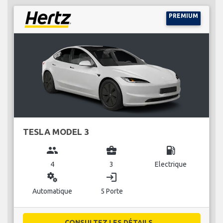
PREMIUM
TESLA MODEL 3
group
business_center
local_gas_station
4
3
Electrique
miscellaneous_services
login
Automatique
5 Porte
CONSULTEZ LES DÉTAILS...