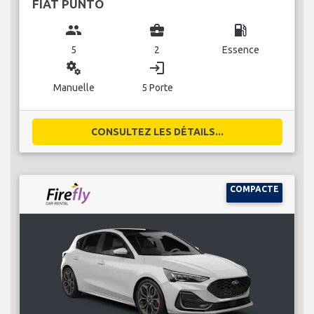
FIAT PUNTO
group
business_center
local_gas_station
5
2
Essence
miscellaneous_services
login
Manuelle
5 Porte
CONSULTEZ LES DÉTAILS...
COMPACTE