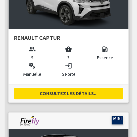
RENAULT CAPTUR
group
business_center
local_gas_station
5
3
Essence
miscellaneous_services
login
Manuelle
5 Porte
CONSULTEZ LES DÉTAILS...
MINI