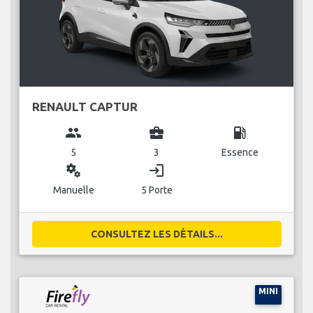
RENAULT CAPTUR
group
business_center
local_gas_station
5
3
Essence
miscellaneous_services
login
Manuelle
5 Porte
CONSULTEZ LES DÉTAILS...
MINI