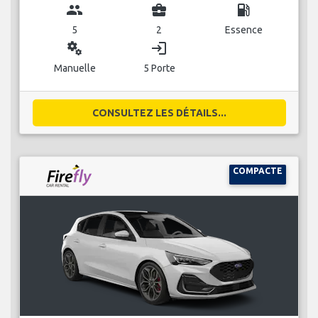
group
business_center
local_gas_station
5
2
Essence
miscellaneous_services
login
Manuelle
5 Porte
CONSULTEZ LES DÉTAILS...
COMPACTE