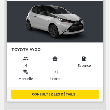
TOYOTA AYGO
group
business_center
local_gas_station
4
1
Essence
miscellaneous_services
login
Manuelle
3 Porte
CONSULTEZ LES DÉTAILS...