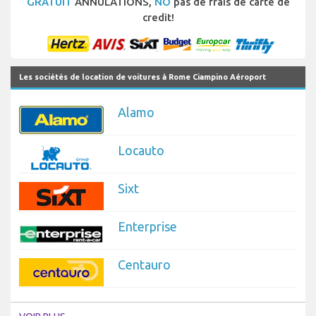
GRATUIT
ANNULATIONS,
NO
pas de frais de carte de
credit!
Les sociétés de location de voitures à Rome Ciampino Aéroport
Alamo
Locauto
Sixt
Enterprise
Centauro