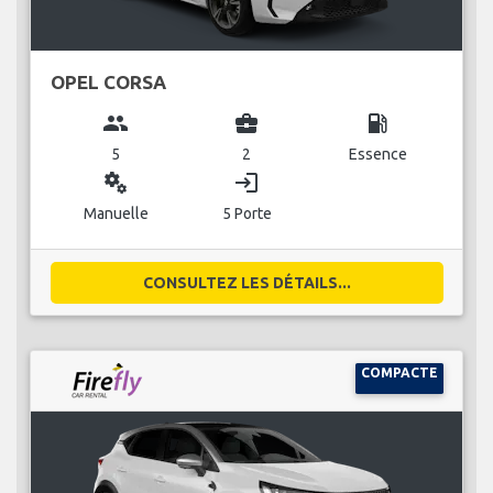
OPEL CORSA
group
business_center
local_gas_station
5
2
Essence
miscellaneous_services
login
Manuelle
5 Porte
CONSULTEZ LES DÉTAILS...
COMPACTE