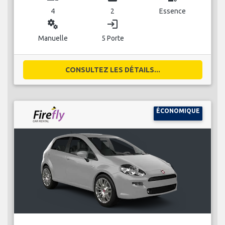
4
2
Essence
miscellaneous_services
login
Manuelle
5 Porte
CONSULTEZ LES DÉTAILS...
ÉCONOMIQUE