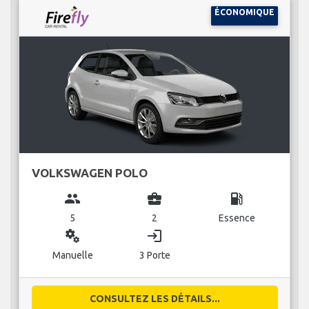
ÉCONOMIQUE
VOLKSWAGEN POLO
group
business_center
local_gas_station
5
2
Essence
miscellaneous_services
login
Manuelle
3 Porte
CONSULTEZ LES DÉTAILS...