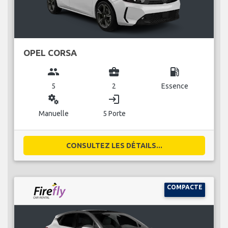
OPEL CORSA
group
business_center
local_gas_station
5
2
Essence
miscellaneous_services
login
Manuelle
5 Porte
CONSULTEZ LES DÉTAILS...
COMPACTE