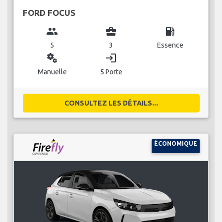
FORD FOCUS
group
business_center
local_gas_station
5
3
Essence
miscellaneous_services
login
Manuelle
5 Porte
CONSULTEZ LES DÉTAILS...
ÉCONOMIQUE