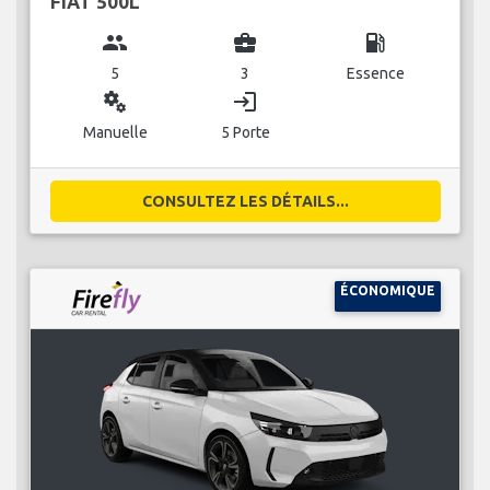
FIAT 500L
group
business_center
local_gas_station
5
3
Essence
miscellaneous_services
login
Manuelle
5 Porte
CONSULTEZ LES DÉTAILS...
ÉCONOMIQUE