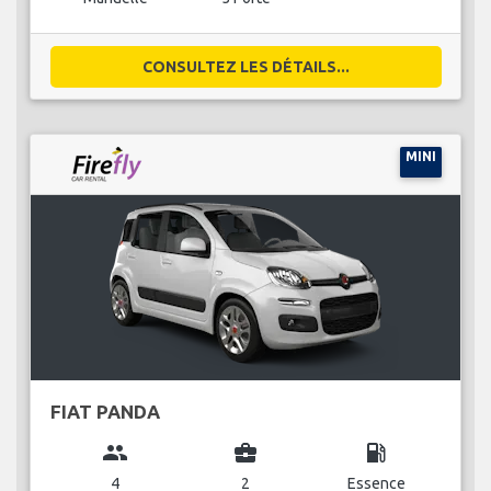
CONSULTEZ LES DÉTAILS...
MINI
FIAT PANDA
group
business_center
local_gas_station
4
2
Essence