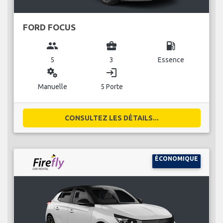
FORD FOCUS
group
business_center
local_gas_station
5
3
Essence
miscellaneous_services
login
Manuelle
5 Porte
CONSULTEZ LES DÉTAILS...
ÉCONOMIQUE