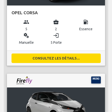
OPEL CORSA
group
business_center
local_gas_station
5
2
Essence
miscellaneous_services
login
Manuelle
5 Porte
CONSULTEZ LES DÉTAILS...
MINI