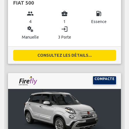
FIAT 500
group
business_center
local_gas_station
4
1
Essence
miscellaneous_services
login
Manuelle
3 Porte
CONSULTEZ LES DÉTAILS...
COMPACTE