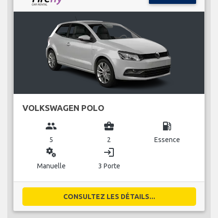
VOLKSWAGEN POLO
group
business_center
local_gas_station
5
2
Essence
miscellaneous_services
login
Manuelle
3 Porte
CONSULTEZ LES DÉTAILS...