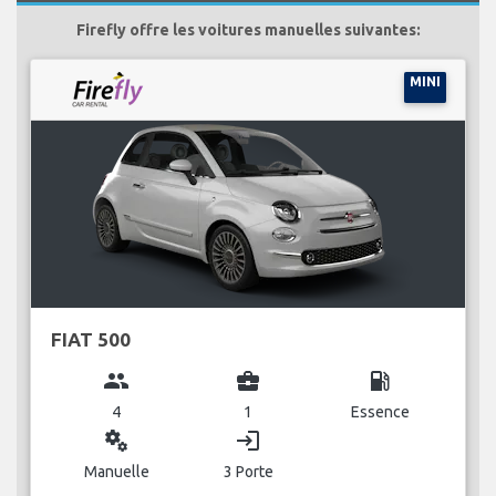
Firefly offre les voitures manuelles suivantes:
MINI
FIAT 500
group
business_center
local_gas_station
4
1
Essence
miscellaneous_services
login
Manuelle
3 Porte