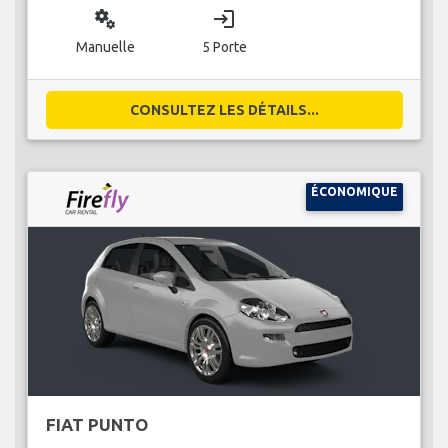
miscellaneous_services
login
Manuelle
5 Porte
CONSULTEZ LES DÉTAILS...
ÉCONOMIQUE
FIAT PUNTO