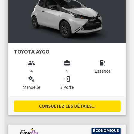
TOYOTA AYGO
group
business_center
local_gas_station
4
1
Essence
miscellaneous_services
login
Manuelle
3 Porte
CONSULTEZ LES DÉTAILS...
ÉCONOMIQUE