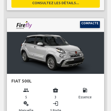
CONSULTEZ LES DÉTAILS...
COMPACTE
FIAT 500L
group
business_center
local_gas_station
5
3
Essence
miscellaneous_services
login
Manuelle
5 Porte