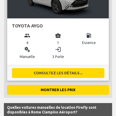
TOYOTA AYGO
group
business_center
local_gas_station
4
1
Essence
miscellaneous_services
login
Manuelle
3 Porte
CONSULTEZ LES DÉTAILS...
MONTRER LES PRIX
Quelles voitures manuelles de location Firefly sont
disponibles à Rome Ciampino Aéroport?