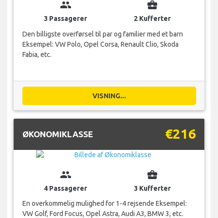
group
business_center
3 Passagerer
2 Kufferter
Den billigste overførsel til par og familier med et barn
Eksempel: VW Polo, Opel Corsa, Renault Clio, Skoda
Fabia, etc.
VISNING...
€216
ØKONOMIKLASSE
group
business_center
4 Passagerer
3 Kufferter
En overkommelig mulighed for 1-4 rejsende Eksempel:
VW Golf, Ford Focus, Opel Astra, Audi A3, BMW 3, etc.