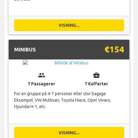
VISNING...
€154
MINIBUS
group
business_center
7 Passagerer
7 Kufferter
For en gruppe på 4-7 personer eller stor bagage
Eksempel: VW Multivan, Toyota Hiace, Opel Vivaro,
Hyundai H-1, etc.
VISNING...