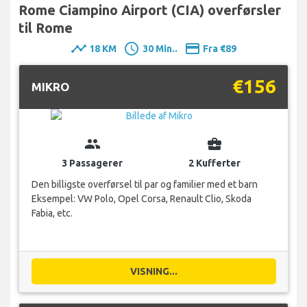
Rome Ciampino Airport (CIA) overførsler
til Rome
timeline
schedule
payment
18 KM
30 Min..
Fra €89
€156
MIKRO
group
business_center
3 Passagerer
2 Kufferter
Den billigste overførsel til par og familier med et barn
Eksempel: VW Polo, Opel Corsa, Renault Clio, Skoda
Fabia, etc.
VISNING...