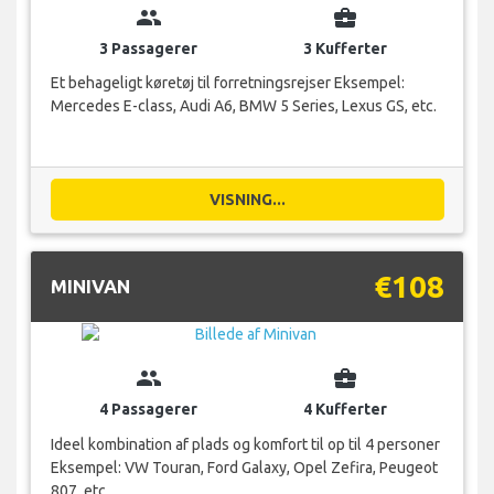
group
business_center
3 Passagerer
3 Kufferter
Et behageligt køretøj til forretningsrejser Eksempel:
Mercedes E-class, Audi A6, BMW 5 Series, Lexus GS, etc.
VISNING...
€108
MINIVAN
group
business_center
4 Passagerer
4 Kufferter
Ideel kombination af plads og komfort til op til 4 personer
Eksempel: VW Touran, Ford Galaxy, Opel Zefira, Peugeot
807, etc.