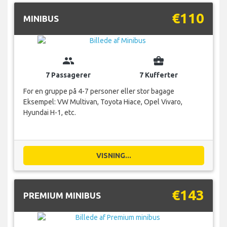
€110
MINIBUS
group
business_center
7 Passagerer
7 Kufferter
For en gruppe på 4-7 personer eller stor bagage
Eksempel: VW Multivan, Toyota Hiace, Opel Vivaro,
Hyundai H-1, etc.
VISNING...
€143
PREMIUM MINIBUS