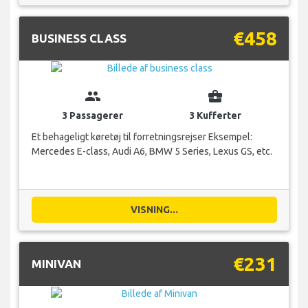
€458
BUSINESS CLASS
group
business_center
3 Passagerer
3 Kufferter
Et behageligt køretøj til forretningsrejser Eksempel:
Mercedes E-class, Audi A6, BMW 5 Series, Lexus GS, etc.
VISNING...
€231
MINIVAN