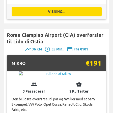
VISNING...
Rome Ciampino Airport (CIA) overførsler
til Lido di Ostia
timeline
schedule
payment
36 KM
35 Min..
Fra €101
€191
MIKRO
group
business_center
3 Passagerer
2 Kufferter
Den billigste overførsel til par og familier med et barn
Eksempel: VW Polo, Opel Corsa, Renault Clio, Skoda
Fabia, etc.