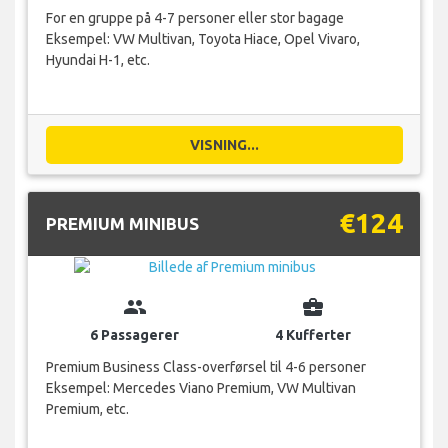
For en gruppe på 4-7 personer eller stor bagage
Eksempel: VW Multivan, Toyota Hiace, Opel Vivaro,
Hyundai H-1, etc.
VISNING...
€124
PREMIUM MINIBUS
group
business_center
6 Passagerer
4 Kufferter
Premium Business Class-overførsel til 4-6 personer
Eksempel: Mercedes Viano Premium, VW Multivan
Premium, etc.