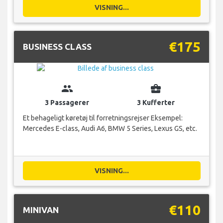
VISNING...
€175
BUSINESS CLASS
group
business_center
3 Passagerer
3 Kufferter
Et behageligt køretøj til forretningsrejser Eksempel:
Mercedes E-class, Audi A6, BMW 5 Series, Lexus GS, etc.
VISNING...
€110
MINIVAN