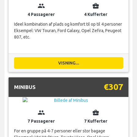
group
business_center
4 Passagerer
4 Kufferter
Ideel kombination af plads og komfort til op til 4 personer
Eksempel: VW Touran, Ford Galaxy, Opel Zefira, Peugeot
807, etc.
VISNING...
€307
MINIBUS
group
business_center
7 Passagerer
7 Kufferter
For en gruppe på 4-7 personer eller stor bagage