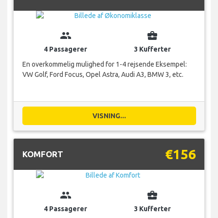
group
business_center
4 Passagerer
3 Kufferter
En overkommelig mulighed for 1-4 rejsende Eksempel:
VW Golf, Ford Focus, Opel Astra, Audi A3, BMW 3, etc.
VISNING...
€156
KOMFORT
group
business_center
4 Passagerer
3 Kufferter