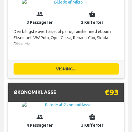
group
business_center
3 Passagerer
2 Kufferter
Den billigste overførsel til par og familier med et barn
Eksempel: VW Polo, Opel Corsa, Renault Clio, Skoda
Fabia, etc.
VISNING...
€93
ØKONOMIKLASSE
group
business_center
4 Passagerer
3 Kufferter