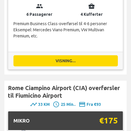
group
business_center
6 Passagerer
4 Kufferter
Premium Business Class-overførsel til 4-6 personer
Eksempel: Mercedes Viano Premium, VW Multivan
Premium, etc.
VISNING...
Rome Ciampino Airport (CIA) overførsler
til Fiumicino Airport
timeline
schedule
payment
33 KM
25 Min..
Fra €93
€175
MIKRO