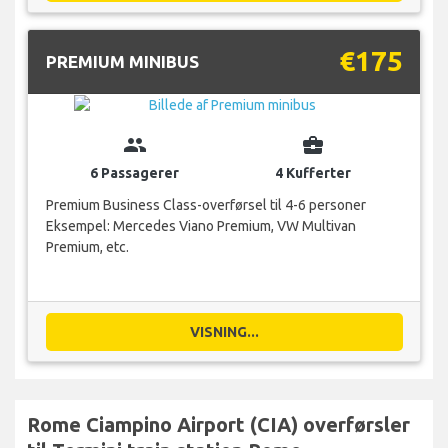
€175
PREMIUM MINIBUS
group
business_center
6 Passagerer
4 Kufferter
Premium Business Class-overførsel til 4-6 personer
Eksempel: Mercedes Viano Premium, VW Multivan
Premium, etc.
VISNING...
Rome Ciampino Airport (CIA) overførsler