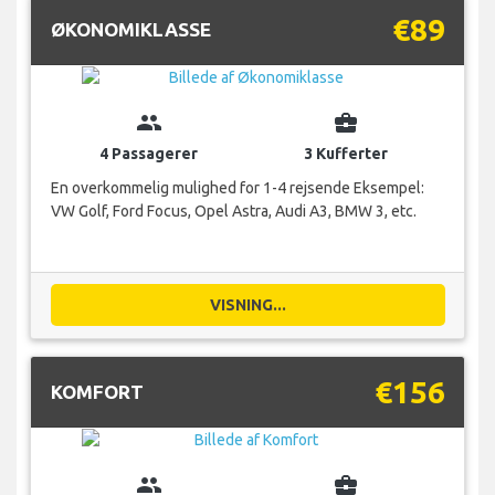
€89
ØKONOMIKLASSE
group
business_center
4 Passagerer
3 Kufferter
En overkommelig mulighed for 1-4 rejsende Eksempel:
VW Golf, Ford Focus, Opel Astra, Audi A3, BMW 3, etc.
VISNING...
€156
KOMFORT
group
business_center