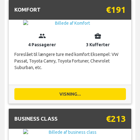
€191
KOMFORT
group
business_center
4 Passagerer
3 Kufferter
Foreslået til længere ture med komfort Eksempel: VW
Passat, Toyota Camry, Toyota Fortuner, Chevrolet
Suburban, etc.
VISNING...
€213
BUSINESS CLASS