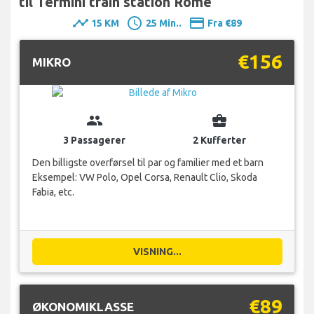
til Termini train station Rome
timeline
schedule
payment
15 KM
25 Min..
Fra €89
€156
MIKRO
group
business_center
3 Passagerer
2 Kufferter
Den billigste overførsel til par og familier med et barn
Eksempel: VW Polo, Opel Corsa, Renault Clio, Skoda
Fabia, etc.
VISNING...
€89
ØKONOMIKLASSE