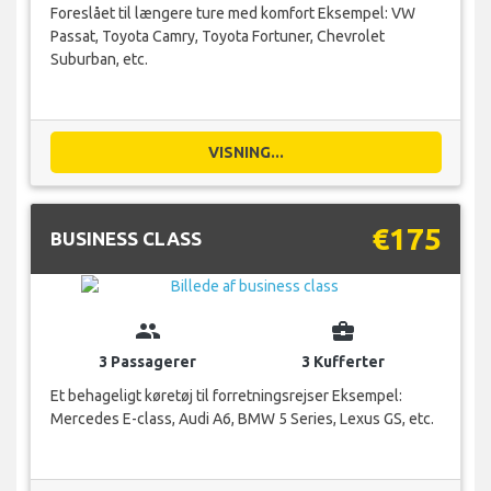
Foreslået til længere ture med komfort Eksempel: VW
Passat, Toyota Camry, Toyota Fortuner, Chevrolet
Suburban, etc.
VISNING...
€175
BUSINESS CLASS
group
business_center
3 Passagerer
3 Kufferter
Et behageligt køretøj til forretningsrejser Eksempel:
Mercedes E-class, Audi A6, BMW 5 Series, Lexus GS, etc.