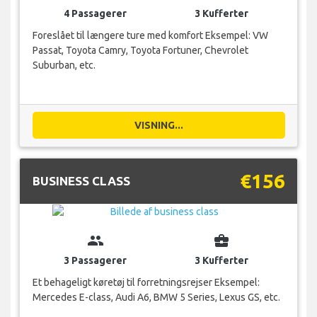
4 Passagerer
3 Kufferter
Foreslået til længere ture med komfort Eksempel: VW
Passat, Toyota Camry, Toyota Fortuner, Chevrolet
Suburban, etc.
VISNING...
€156
BUSINESS CLASS
group
business_center
3 Passagerer
3 Kufferter
Et behageligt køretøj til forretningsrejser Eksempel:
Mercedes E-class, Audi A6, BMW 5 Series, Lexus GS, etc.