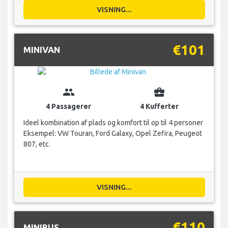
VISNING...
€101
MINIVAN
group
business_center
4 Passagerer
4 Kufferter
Ideel kombination af plads og komfort til op til 4 personer
Eksempel: VW Touran, Ford Galaxy, Opel Zefira, Peugeot
807, etc.
VISNING...
€110
MINIBUS