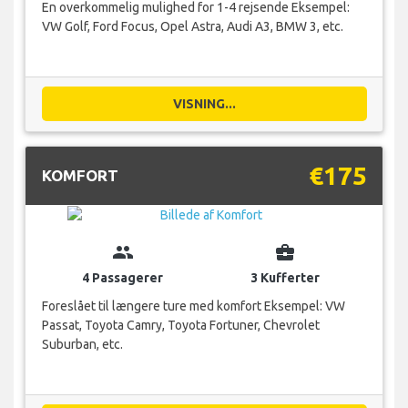
En overkommelig mulighed for 1-4 rejsende Eksempel:
VW Golf, Ford Focus, Opel Astra, Audi A3, BMW 3, etc.
VISNING...
€175
KOMFORT
group
business_center
4 Passagerer
3 Kufferter
Foreslået til længere ture med komfort Eksempel: VW
Passat, Toyota Camry, Toyota Fortuner, Chevrolet
Suburban, etc.