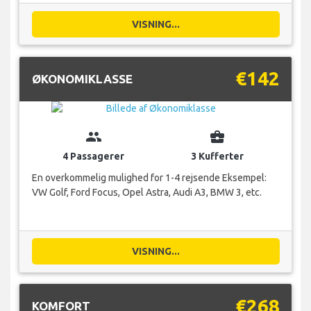
VISNING...
€142
ØKONOMIKLASSE
group
business_center
4 Passagerer
3 Kufferter
En overkommelig mulighed for 1-4 rejsende Eksempel:
VW Golf, Ford Focus, Opel Astra, Audi A3, BMW 3, etc.
VISNING...
€268
KOMFORT