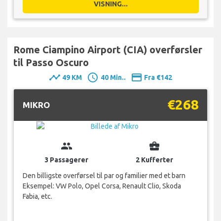
VISNING...
Rome Ciampino Airport (CIA) overførsler
til Passo Oscuro
timeline
schedule
payment
49 KM
40 Min..
Fra €142
€268
MIKRO
group
business_center
3 Passagerer
2 Kufferter
Den billigste overførsel til par og familier med et barn
Eksempel: VW Polo, Opel Corsa, Renault Clio, Skoda
Fabia, etc.