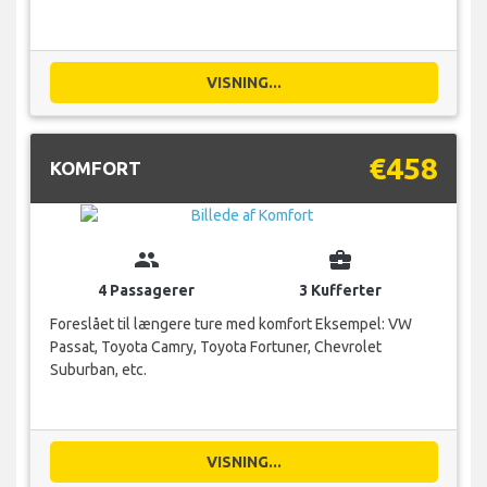
VISNING...
€458
KOMFORT
group
business_center
4 Passagerer
3 Kufferter
Foreslået til længere ture med komfort Eksempel: VW
Passat, Toyota Camry, Toyota Fortuner, Chevrolet
Suburban, etc.
VISNING...