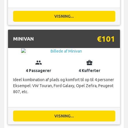
VISNING...
€101
MINIVAN
group
business_center
4 Passagerer
4 Kufferter
Ideel kombination af plads og komfort til op til 4 personer
Eksempel: VW Touran, Ford Galaxy, Opel Zefira, Peugeot
807, etc.
VISNING...