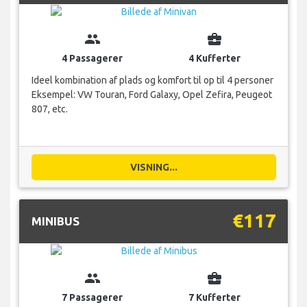
group
business_center
4 Passagerer
4 Kufferter
Ideel kombination af plads og komfort til op til 4 personer
Eksempel: VW Touran, Ford Galaxy, Opel Zefira, Peugeot
807, etc.
VISNING...
€117
MINIBUS
group
business_center
7 Passagerer
7 Kufferter