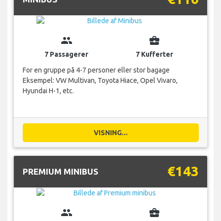
group
business_center
7 Passagerer
7 Kufferter
For en gruppe på 4-7 personer eller stor bagage
Eksempel: VW Multivan, Toyota Hiace, Opel Vivaro,
Hyundai H-1, etc.
VISNING...
€143
PREMIUM MINIBUS
group
business_center