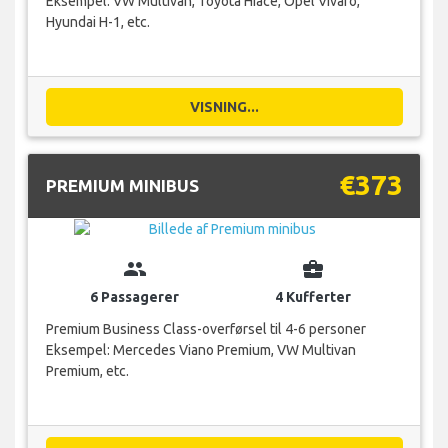
Eksempel: VW Multivan, Toyota Hiace, Opel Vivaro,
Hyundai H-1, etc.
VISNING...
€373
PREMIUM MINIBUS
group
business_center
6 Passagerer
4 Kufferter
Premium Business Class-overførsel til 4-6 personer
Eksempel: Mercedes Viano Premium, VW Multivan
Premium, etc.