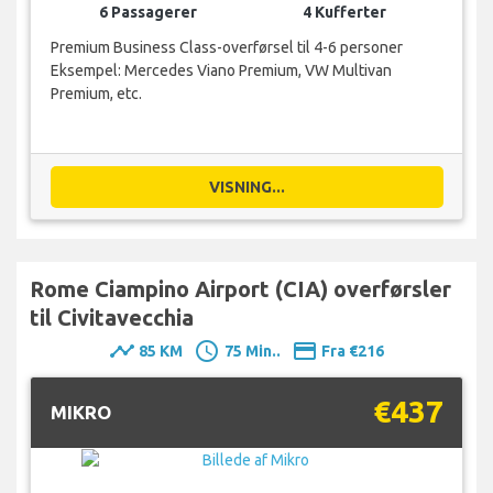
6 Passagerer
4 Kufferter
Premium Business Class-overførsel til 4-6 personer
Eksempel: Mercedes Viano Premium, VW Multivan
Premium, etc.
VISNING...
Rome Ciampino Airport (CIA) overførsler
til Civitavecchia
timeline
schedule
payment
85 KM
75 Min..
Fra €216
€437
MIKRO