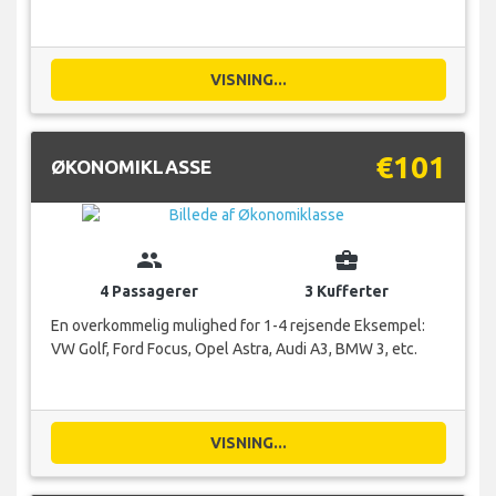
VISNING...
€101
ØKONOMIKLASSE
group
business_center
4 Passagerer
3 Kufferter
En overkommelig mulighed for 1-4 rejsende Eksempel:
VW Golf, Ford Focus, Opel Astra, Audi A3, BMW 3, etc.
VISNING...