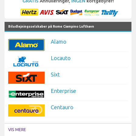
GRATIS
Annulleringer,
INGEN
kortgebyrer!
Biludlejningsselskaber på Rome Ciampino Lufthavn
Alamo
Locauto
Sixt
Enterprise
Centauro
VIS MERE