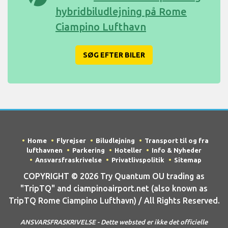
hybridbiludlejning på Rome
Ciampino Lufthavn
SØG EFTER BILER
Home
Flyrejser
Biludlejning
Transport til og fra
lufthavnen
Parkering
Hoteller
Info & Nyheder
Ansvarsfraskrivelse
Privatlivspolitik
Sitemap
COPYRIGHT © 2026 Try Quantum OU trading as
"TripTQ" and ciampinoairport.net (also known as
TripTQ Rome Ciampino Lufthavn) / All Rights Reserved.
ANSVARSFRASKRIVELSE - Dette websted er ikke det officielle