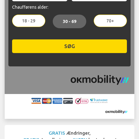
Chaufførens alder:
18 - 29
70+
30 - 69
SØG
GRATIS
Ændringer,