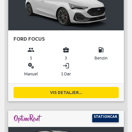
FORD FOCUS
group
business_center
local_gas_station
5
3
Benzin
miscellaneous_services
login
Manuel
5 Dør
VIS DETALJER...
STATIONCAR