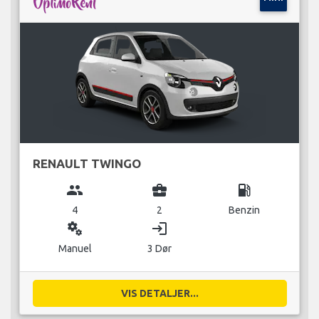
RENAULT TWINGO
group
business_center
local_gas_station
4
2
Benzin
miscellaneous_services
login
Manuel
3 Dør
VIS DETALJER...