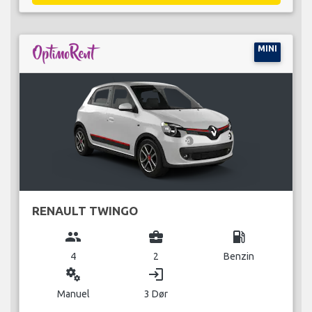
MINI
RENAULT TWINGO
group
business_center
local_gas_station
4
2
Benzin
miscellaneous_services
login
Manuel
3 Dør