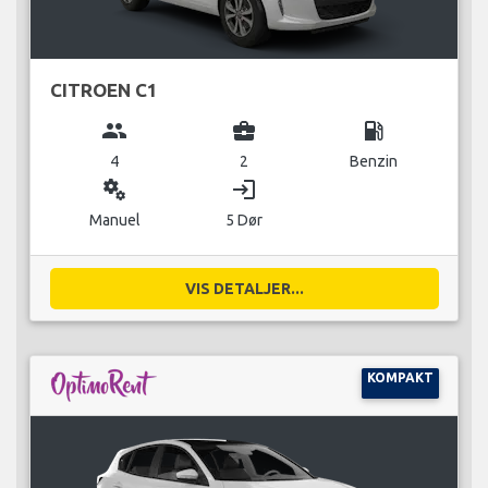
CITROEN C1
group
business_center
local_gas_station
4
2
Benzin
miscellaneous_services
login
Manuel
5 Dør
VIS DETALJER...
KOMPAKT