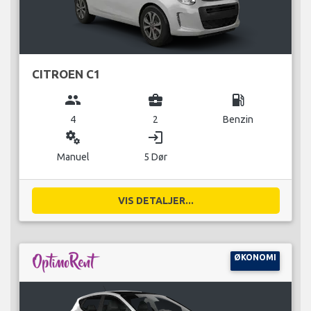
CITROEN C1
group
business_center
local_gas_station
4
2
Benzin
miscellaneous_services
login
Manuel
5 Dør
VIS DETALJER...
ØKONOMI