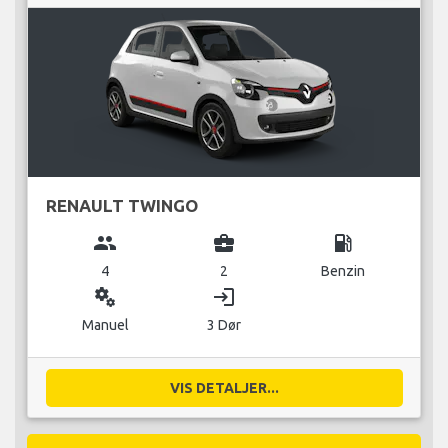
RENAULT TWINGO
group
business_center
local_gas_station
4
2
Benzin
miscellaneous_services
login
Manuel
3 Dør
VIS DETALJER...