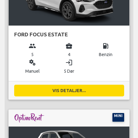
FORD FOCUS ESTATE
group
business_center
local_gas_station
5
4
Benzin
miscellaneous_services
login
Manuel
5 Dør
VIS DETALJER...
MINI