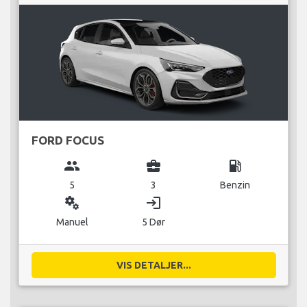
FORD FOCUS
group
business_center
local_gas_station
5
3
Benzin
miscellaneous_services
login
Manuel
5 Dør
VIS DETALJER...