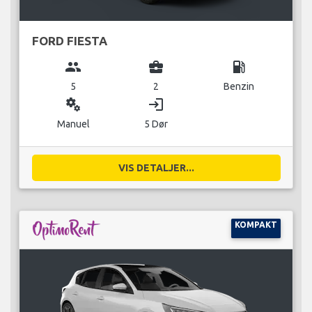
FORD FIESTA
group
business_center
local_gas_station
5
2
Benzin
miscellaneous_services
login
Manuel
5 Dør
VIS DETALJER...
KOMPAKT