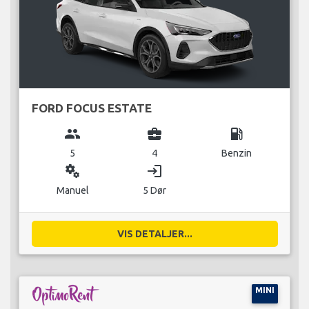
FORD FOCUS ESTATE
group
business_center
local_gas_station
5
4
Benzin
miscellaneous_services
login
Manuel
5 Dør
VIS DETALJER...
MINI