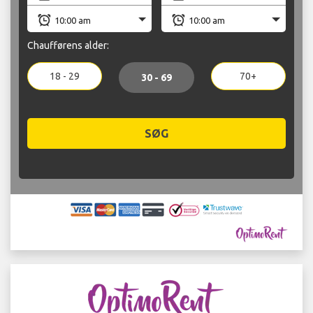
Chaufførens alder:
18 - 29
70+
30 - 69
SØG