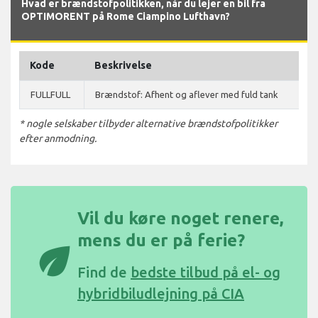
Hvad er brændstofpolitikken, når du lejer en bil fra
OPTIMORENT på Rome Ciampino Lufthavn?
Kode
Beskrivelse
FULLFULL
Brændstof: Afhent og aflever med fuld tank
* nogle selskaber tilbyder alternative brændstofpolitikker
efter anmodning.
Vil du køre noget renere,
mens du er på ferie?
eco
Find de
bedste tilbud på el- og
hybridbiludlejning på CIA