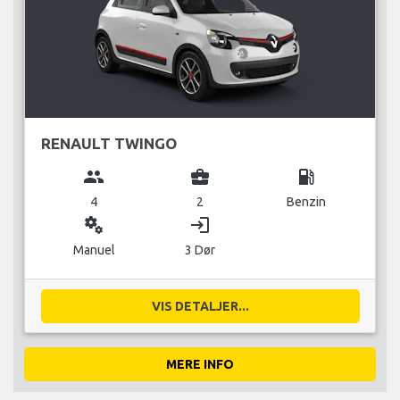
RENAULT TWINGO
group
business_center
local_gas_station
4
2
Benzin
miscellaneous_services
login
Manuel
3 Dør
VIS DETALJER...
MERE INFO