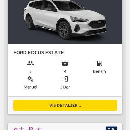
FORD FOCUS ESTATE
group
business_center
local_gas_station
5
4
Benzin
miscellaneous_services
login
Manuel
5 Dør
VIS DETALJER...
MINI