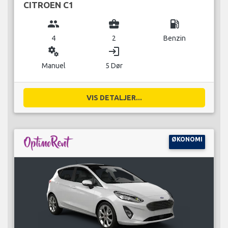
CITROEN C1
group
business_center
local_gas_station
4
2
Benzin
miscellaneous_services
login
Manuel
5 Dør
VIS DETALJER...
ØKONOMI