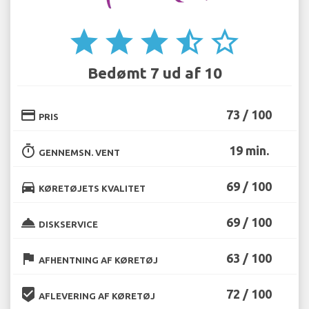
star
star
star
star_half
star_border
Bedømt 7 ud af 10
credit_card
73 / 100
PRIS
timer
19 min.
GENNEMSN. VENT
directions_car
69 / 100
KØRETØJETS KVALITET
room_service
69 / 100
DISKSERVICE
flag
63 / 100
AFHENTNING AF KØRETØJ
beenhere
72 / 100
AFLEVERING AF KØRETØJ