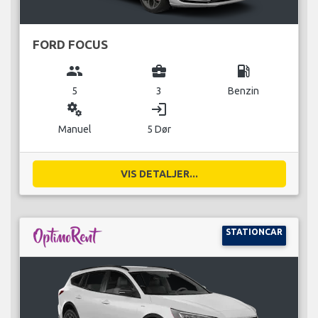
FORD FOCUS
group
business_center
local_gas_station
5
3
Benzin
miscellaneous_services
login
Manuel
5 Dør
VIS DETALJER...
STATIONCAR