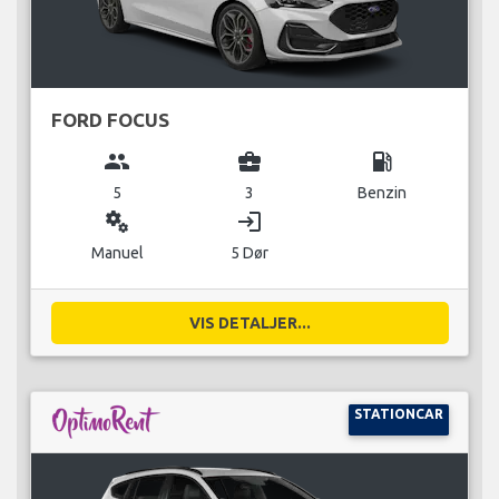
FORD FOCUS
group
business_center
local_gas_station
5
3
Benzin
miscellaneous_services
login
Manuel
5 Dør
VIS DETALJER...
STATIONCAR