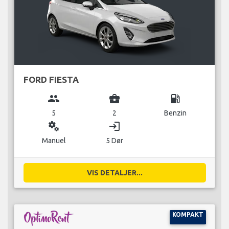
FORD FIESTA
group
business_center
local_gas_station
5
2
Benzin
miscellaneous_services
login
Manuel
5 Dør
VIS DETALJER...
KOMPAKT