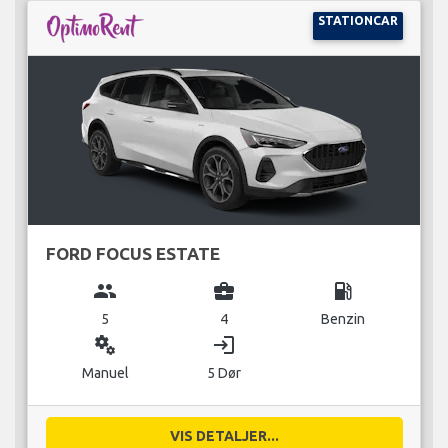
STATIONCAR
FORD FOCUS ESTATE
group
business_center
local_gas_station
5
4
Benzin
miscellaneous_services
login
Manuel
5 Dør
VIS DETALJER...