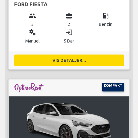
FORD FIESTA
group
business_center
local_gas_station
5
2
Benzin
miscellaneous_services
login
Manuel
5 Dør
VIS DETALJER...
KOMPAKT