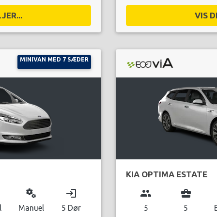
JER...
VIS D
MINIVAN MED 7 SÆDER
KIA OPTIMA ESTATE
miscellaneous_services
login
group
business_center
l
Manuel
5 Dør
5
5