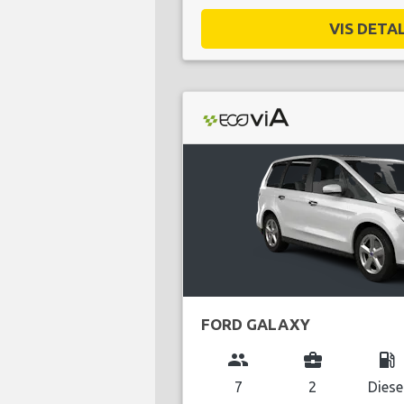
VIS DETAL
FORD GALAXY
group
business_center
local_gas_station
7
2
Diese