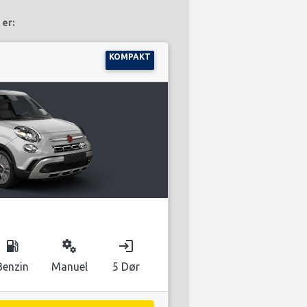
 er:
KOMPAKT
local_gas_station
miscellaneous_services
login
Benzin
Manuel
5 Dør