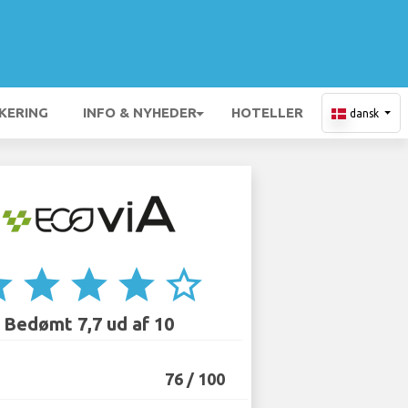
KERING
INFO & NYHEDER
HOTELLER
dansk
ar
star
star
star
star_border
Bedømt 7,7 ud af 10
76 / 100