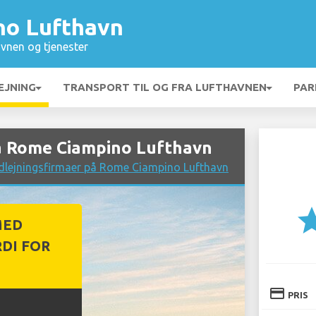
no Lufthavn
vnen og tjenester
EJNING
TRANSPORT TIL OG FRA LUFTHAVNEN
PAR
å Rome Ciampino Lufthavn
dlejningsfirmaer på Rome Ciampino Lufthavn
st
MED
DI FOR
credit_card
PRIS