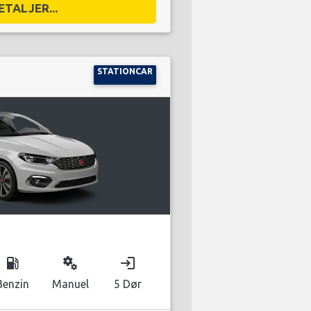
ETALJER...
STATIONCAR
local_gas_station
miscellaneous_services
login
Benzin
Manuel
5 Dør