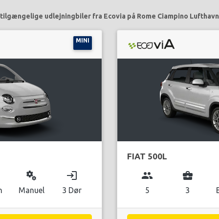
tilgængelige udlejningbiler fra Ecovia på Rome Ciampino Lufthavn
MINI
FIAT 500L
miscellaneous_services
login
group
business_center
n
Manuel
3 Dør
5
3