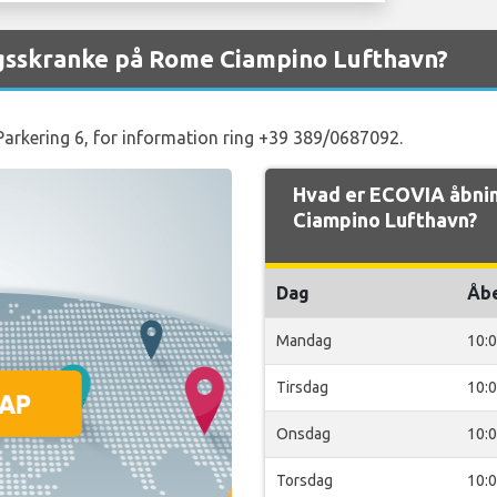
gsskranke på Rome Ciampino Lufthavn?
 Parkering 6, for information ring +39 389/0687092.
Hvad er ECOVIA åbni
Ciampino Lufthavn?
Dag
Åb
Mandag
10:
Tirsdag
10:
Onsdag
10:
Torsdag
10: