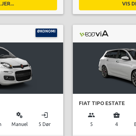
JER...
VIS D
ØKONOMI
FIAT TIPO ESTATE
miscellaneous_services
login
group
business_center
n
Manuel
5 Dør
5
4