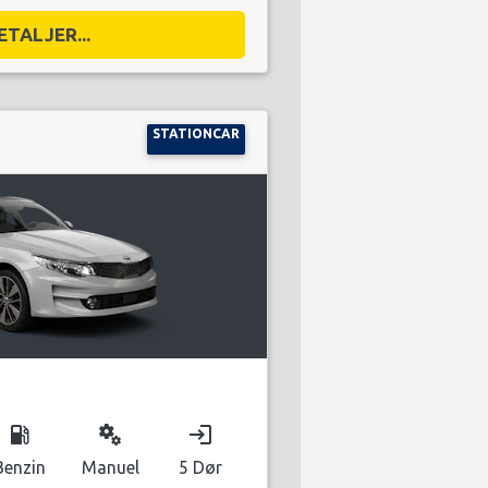
ETALJER...
STATIONCAR
local_gas_station
miscellaneous_services
login
Benzin
Manuel
5 Dør