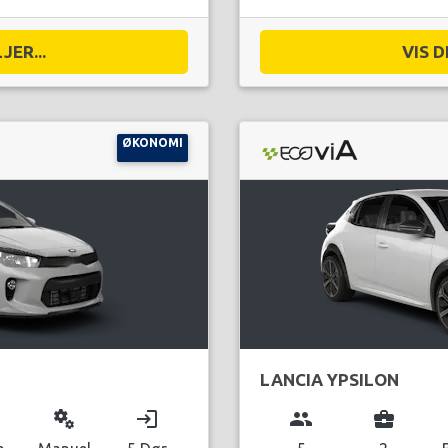
JER...
VIS D
ØKONOMI
LANCIA YPSILON
miscellaneous_services
login
group
business_center