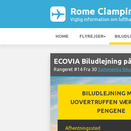
Rome Ciampi
Vigtig information om luftha
HOME
FLYREJSER
BILUDL
ECOVIA Biludlejning p
Rangeret #14 Fra 30
Sammenlig bilu
BILUDLEJNING 
UOVERTRUFFEN VÆR
PENGENE
Afhentningssted