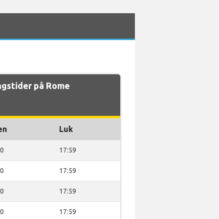
ngstider på Rome
en
Luk
00
17:59
00
17:59
00
17:59
00
17:59