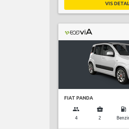
VIS DETAL
FIAT PANDA
group
business_center
local_gas_station
4
2
Benzi