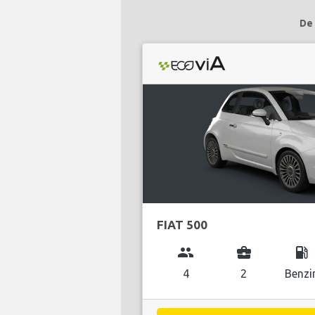
De 
FIAT 500
group
business_center
local_gas_station
4
2
Benzi