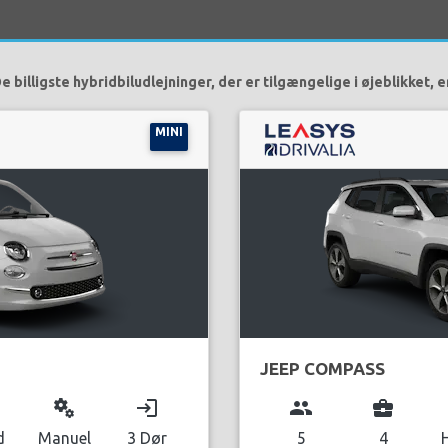
e billigste hybridbiludlejninger, der er tilgængelige i øjeblikket, e
MINI
JEEP COMPASS
miscellaneous_services
login
group
business_center
d
Manuel
3 Dør
5
4