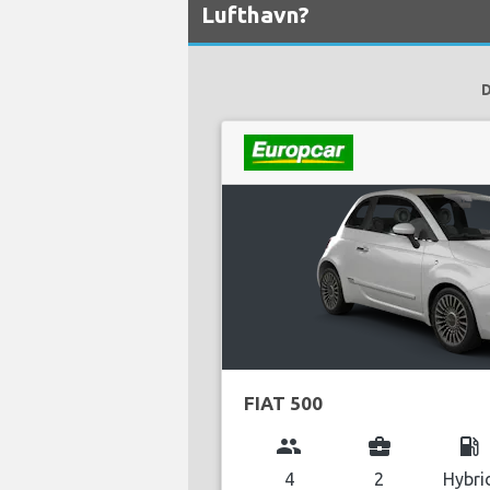
Lufthavn?
D
FIAT 500
group
business_center
local_gas_station
4
2
Hybri