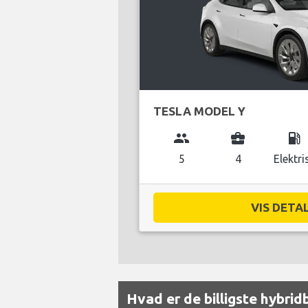
TESLA MODEL Y
group
business_center
local_gas_station
5
4
Elektri
VIS DETAL
Hvad er de billigste hybri