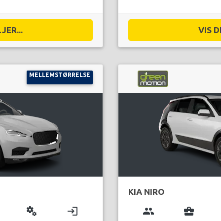
JER...
VIS D
MELLEMSTØRRELSE
KIA NIRO
miscellaneous_services
login
group
business_center