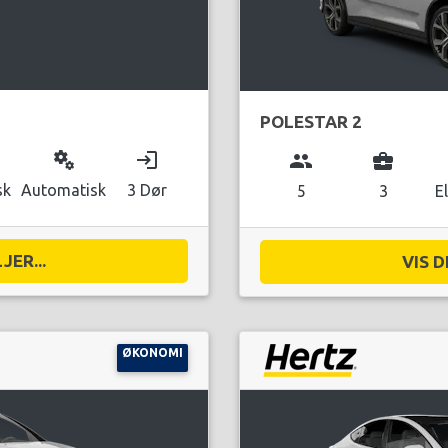
POLESTAR 2
miscellaneous_services
login
group
business_center
sk
Automatisk
3 Dør
5
3
E
JER...
VIS D
ØKONOMI