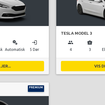
TESLA MODEL 3
miscellaneous_services
login
group
business_center
sk
Automatisk
5 Dør
4
3
E
JER...
VIS D
PREMIUM