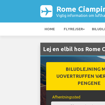
Rome Ciampi
Vigtig information om luftha
HOME
FLYREJSER
BILUDL
Lej en elbil hos Rome
BILUDLEJNING 
UOVERTRUFFEN VÆR
PENGENE
Afhentningssted