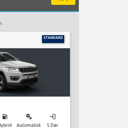
r:
STANDARD
local_gas_station
miscellaneous_services
login
Hybrid
Automatisk
5 Dør