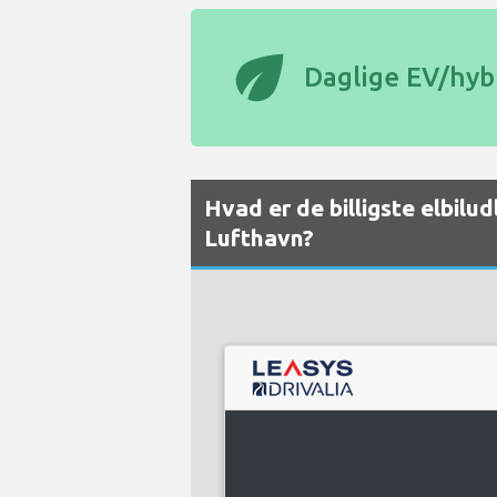
eco
Daglige EV/hybr
Hvad er de billigste elbil
Lufthavn?