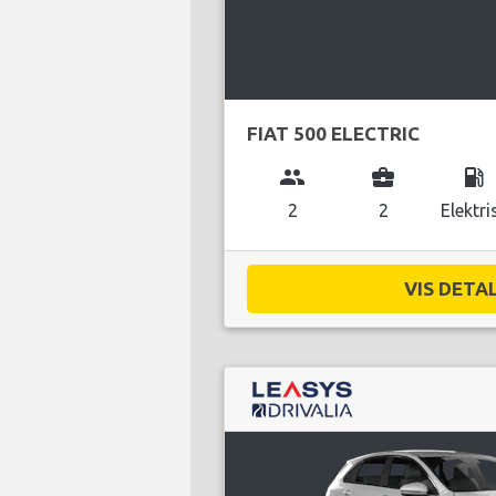
FIAT 500 ELECTRIC
group
business_center
local_gas_station
2
2
Elektri
VIS DETAL