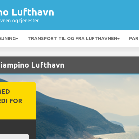
no Lufthavn
vnen og tjenester
EJNING
TRANSPORT TIL OG FRA LUFTHAVNEN
PAR
 Ciampino Lufthavn
MED
DI FOR