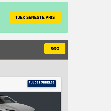
TJEK SENESTE PRIS
SØG
FULDSTØRRELSE