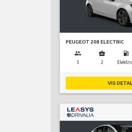
PEUGEOT 208 ELECTRIC
group
business_center
local_gas_station
5
2
Elektri
VIS DETAL