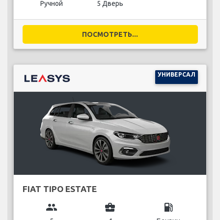
Ручной
5 Дверь
ПОСМОТРЕТЬ...
УНИВЕРСАЛ
FIAT TIPO ESTATE
group
business_center
local_gas_station