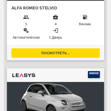
ALFA ROMEO STELVIO
group
business_center
local_gas_station
5
4
Бензин
miscellaneous_services
login
Автоматическая
5 Дверь
ПОСМОТРЕТЬ...
МИНИ