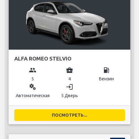
ALFA ROMEO STELVIO
group
business_center
local_gas_station
5
4
Бензин
miscellaneous_services
login
Автоматическая
5 Дверь
ПОСМОТРЕТЬ...