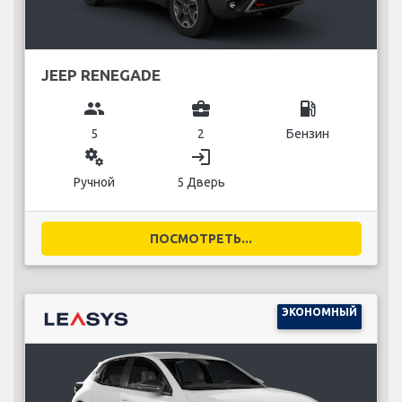
JEEP RENEGADE
group
business_center
local_gas_station
5
2
Бензин
miscellaneous_services
login
Ручной
5 Дверь
ПОСМОТРЕТЬ...
ЭКОНОМНЫЙ