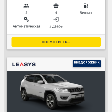
group
business_center
local_gas_station
5
4
Бензин
miscellaneous_services
login
Автоматическая
5 Дверь
ПОСМОТРЕТЬ...
ВНЕДОРОЖНИК