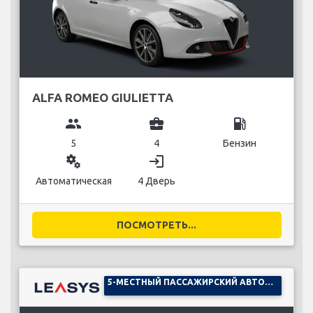
ALFA ROMEO GIULIETTA
group
business_center
local_gas_station
5
4
Бензин
miscellaneous_services
login
Автоматическая
4 Дверь
ПОСМОТРЕТЬ...
5-МЕСТНЫЙ ПАССАЖИРСКИЙ АВТОМОБИЛЬ