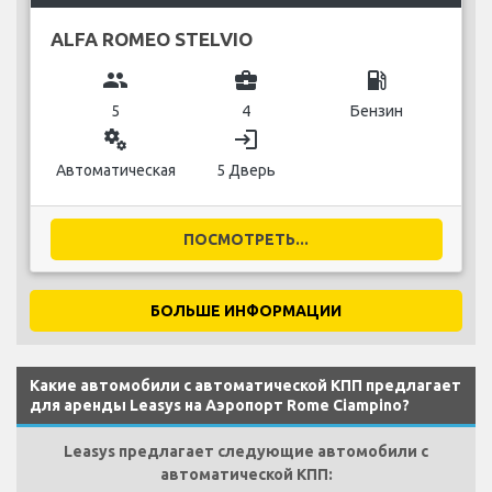
ALFA ROMEO STELVIO
group
business_center
local_gas_station
5
4
Бензин
miscellaneous_services
login
Автоматическая
5 Дверь
ПОСМОТРЕТЬ...
БОЛЬШЕ ИНФОРМАЦИИ
Какие автомобили с автоматической КПП предлагает
для аренды Leasys на Аэропорт Rome Ciampino?
Leasys предлагает следующие автомобили с
автоматической КПП: