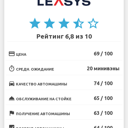
star
star
star
star_half
star_border
Рейтинг 6,8 из 10
credit_card
69 / 100
ЦЕНА
timer
20 минивэны
СРЕДН. ОЖИДАНИЕ
directions_car
74 / 100
КАЧЕСТВО АВТОМАШИНЫ
room_service
65 / 100
ОБСЛУЖИВАНИЕ НА СТОЙКЕ
flag
63 / 100
ПОЛУЧЕНИЕ АВТОМАШИНЫ
beenhere
64 / 100