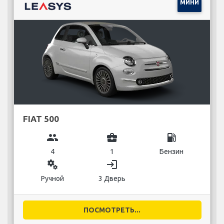
МИНИ
FIAT 500
group
business_center
local_gas_station
4
1
Бензин
miscellaneous_services
login
Ручной
3 Дверь
ПОСМОТРЕТЬ...