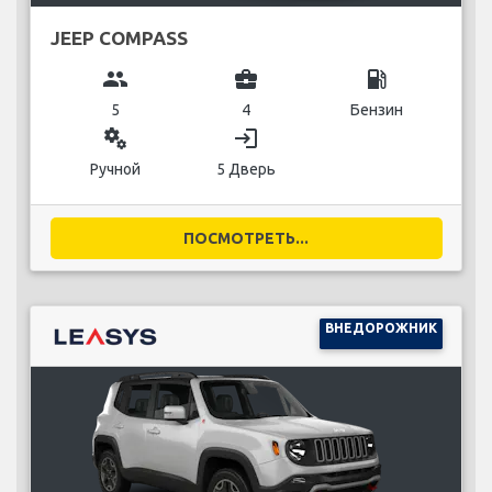
JEEP COMPASS
group
business_center
local_gas_station
5
4
Бензин
miscellaneous_services
login
Ручной
5 Дверь
ПОСМОТРЕТЬ...
ВНЕДОРОЖНИК