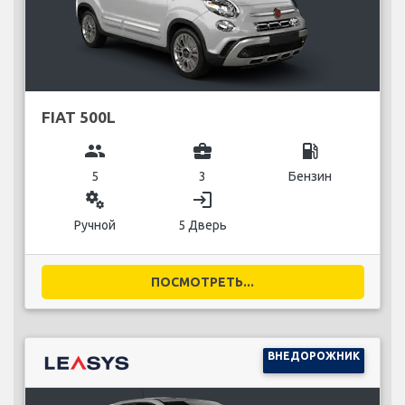
FIAT 500L
group
business_center
local_gas_station
5
3
Бензин
miscellaneous_services
login
Ручной
5 Дверь
ПОСМОТРЕТЬ...
ВНЕДОРОЖНИК