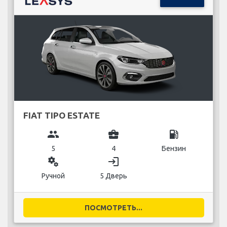
FIAT TIPO ESTATE
group
business_center
local_gas_station
5
4
Бензин
miscellaneous_services
login
Ручной
5 Дверь
ПОСМОТРЕТЬ...