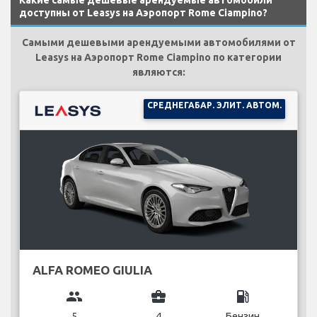
доступны от Leasys на Аэропорт Rome Ciampino?
Самыми дешевыми арендуемыми автомобилями от
Leasys на Аэропорт Rome Ciampino по категории
являются:
СРЕДНЕГАБАР. ЭЛИТ. АВТОМ.
ALFA ROMEO GIULIA
group
business_center
local_gas_station
5
4
Бензин