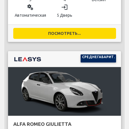
miscellaneous_services
login
Автоматическая
5 Дверь
ПОСМОТРЕТЬ...
СРЕДНЕГАБАРИТ.
ALFA ROMEO GIULIETTA