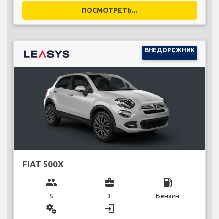
ПОСМОТРЕТЬ...
ВНЕДОРОЖНИК
FIAT 500X
group
business_center
local_gas_station
5
3
Бензин
miscellaneous_services
login