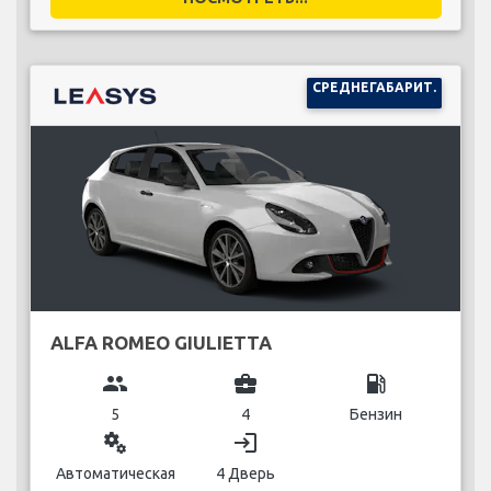
СРЕДНЕГАБАРИТ.
ALFA ROMEO GIULIETTA
group
business_center
local_gas_station
5
4
Бензин
miscellaneous_services
login
Автоматическая
4 Дверь