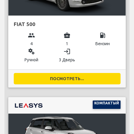
FIAT 500
group
business_center
local_gas_station
4
1
Бензин
miscellaneous_services
login
Ручной
3 Дверь
ПОСМОТРЕТЬ...
КОМПАКТЫЙ