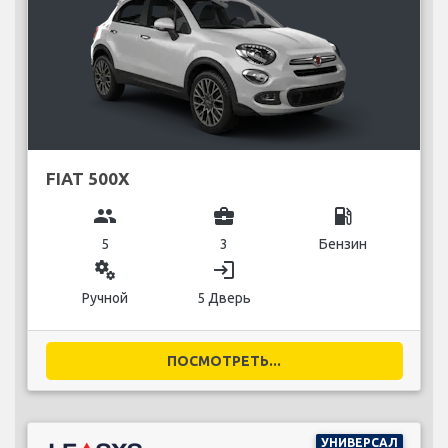
FIAT 500X
group
business_center
local_gas_station
5
3
Бензин
miscellaneous_services
login
Ручной
5 Дверь
ПОСМОТРЕТЬ...
УНИВЕРСАЛ