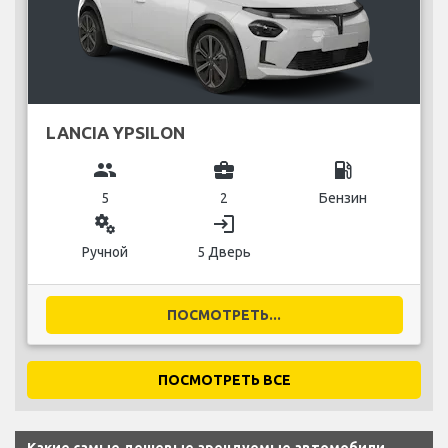
LANCIA YPSILON
group
business_center
local_gas_station
5
2
Бензин
miscellaneous_services
login
Ручной
5 Дверь
ПОСМОТРЕТЬ...
ПОСМОТРЕТЬ ВСЕ
Какие самые дешевые арендуемые автомобили