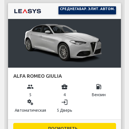
СРЕДНЕГАБАР. ЭЛИТ. АВТОМ.
ALFA ROMEO GIULIA
group
business_center
local_gas_station
5
4
Бензин
miscellaneous_services
login
Автоматическая
5 Дверь
ПОСМОТРЕТЬ...