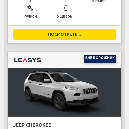
5
4
Бензин
miscellaneous_services
login
Ручной
5 Дверь
ПОСМОТРЕТЬ...
ВНЕДОРОЖНИК
JEEP CHEROKEE