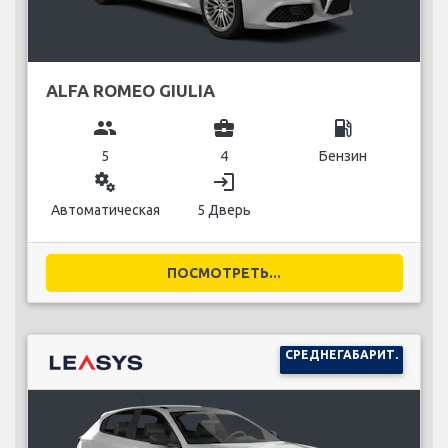
ALFA ROMEO GIULIA
group
business_center
local_gas_station
5
4
Бензин
miscellaneous_services
login
Автоматическая
5 Дверь
ПОСМОТРЕТЬ...
СРЕДНЕГАБАРИТ.