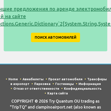
чшие предложения по аренде электромоби
й на сайте
ections.Generic.Dictionary`2[System.String,Sy
ПОИСК АВТОМОБИЛЕЙ
Home
Авиабилеты
Прокат автомобиля
Трансферы
в аэропорт
Парковка
Гостиницы
Информация
Отказ от ответственности
Конфиденциальность
Карта сайта
COPYRIGHT © 2026 Try Quantum OU trading as
"TripTQ" and ciampinoairport.net (also known as