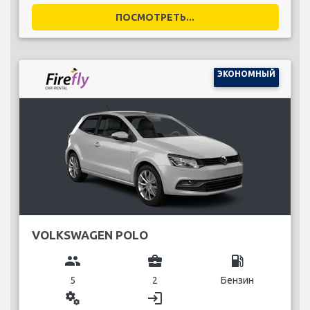
ПОСМОТРЕТЬ...
ЭКОНОМНЫЙ
VOLKSWAGEN POLO
group
business_center
local_gas_station
5
2
Бензин
miscellaneous_services
login