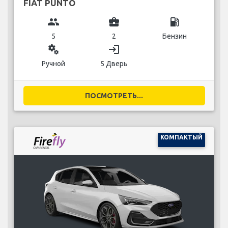
FIAT PUNTO
group
business_center
local_gas_station
5
2
Бензин
miscellaneous_services
login
Ручной
5 Дверь
ПОСМОТРЕТЬ...
КОМПАКТЫЙ