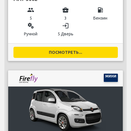
group
business_center
local_gas_station
5
3
Бензин
miscellaneous_services
login
Ручной
5 Дверь
ПОСМОТРЕТЬ...
МИНИ