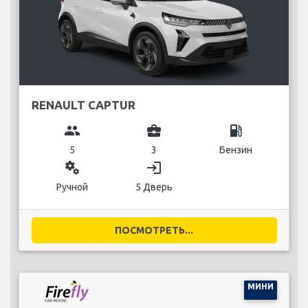
RENAULT CAPTUR
group
business_center
local_gas_station
5
3
Бензин
miscellaneous_services
login
Ручной
5 Дверь
ПОСМОТРЕТЬ...
МИНИ