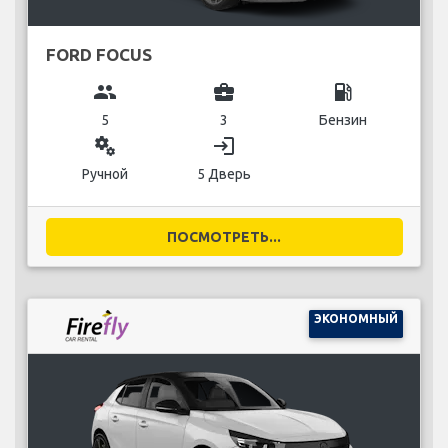
FORD FOCUS
group
business_center
local_gas_station
5
3
Бензин
miscellaneous_services
login
Ручной
5 Дверь
ПОСМОТРЕТЬ...
ЭКОНОМНЫЙ