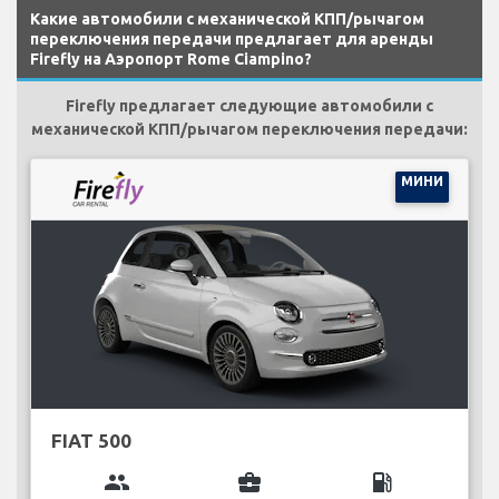
Какие автомобили с механической КПП/рычагом
переключения передачи предлагает для аренды
Firefly на Аэропорт Rome Ciampino?
Firefly предлагает следующие автомобили с
механической КПП/рычагом переключения передачи:
МИНИ
FIAT 500
group
business_center
local_gas_station