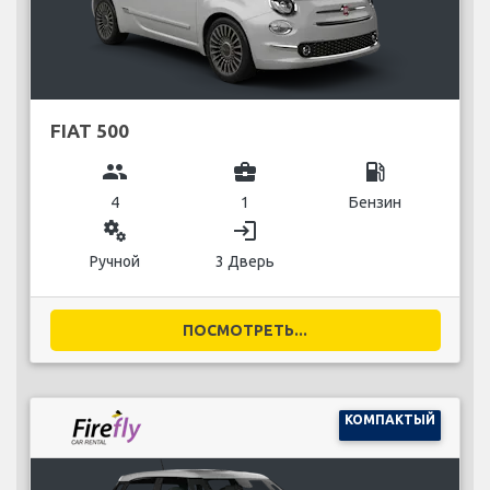
FIAT 500
group
business_center
local_gas_station
4
1
Бензин
miscellaneous_services
login
Ручной
3 Дверь
ПОСМОТРЕТЬ...
КОМПАКТЫЙ