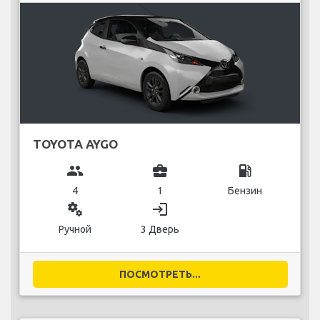
TOYOTA AYGO
group
business_center
local_gas_station
4
1
Бензин
miscellaneous_services
login
Ручной
3 Дверь
ПОСМОТРЕТЬ...