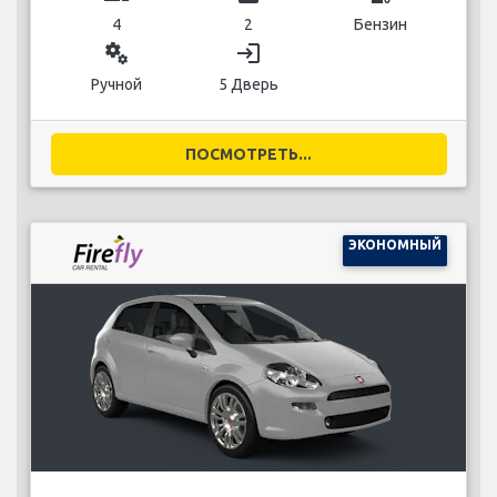
4
2
Бензин
miscellaneous_services
login
Ручной
5 Дверь
ПОСМОТРЕТЬ...
ЭКОНОМНЫЙ