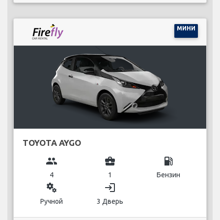
МИНИ
TOYOTA AYGO
group
business_center
local_gas_station
4
1
Бензин
miscellaneous_services
login
Ручной
3 Дверь