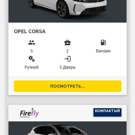
OPEL CORSA
group
business_center
local_gas_station
5
2
Бензин
miscellaneous_services
login
Ручной
5 Дверь
ПОСМОТРЕТЬ...
КОМПАКТЫЙ