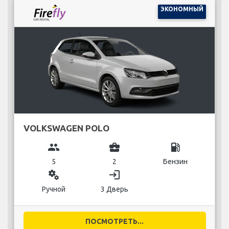
ЭКОНОМНЫЙ
VOLKSWAGEN POLO
group
business_center
local_gas_station
5
2
Бензин
miscellaneous_services
login
Ручной
3 Дверь
ПОСМОТРЕТЬ...