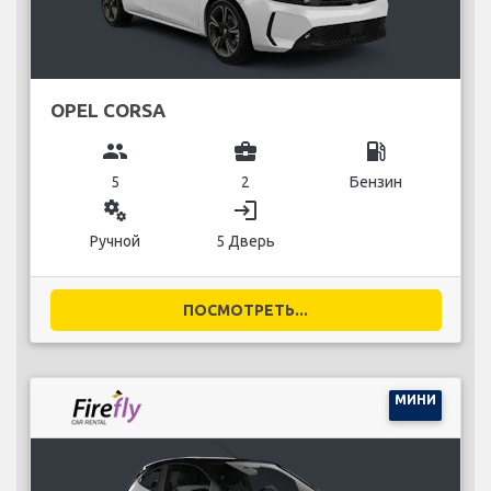
OPEL CORSA
group
business_center
local_gas_station
5
2
Бензин
miscellaneous_services
login
Ручной
5 Дверь
ПОСМОТРЕТЬ...
МИНИ