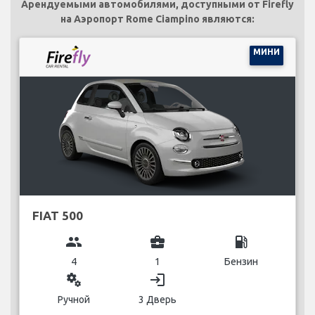
Арендуемыми автомобилями, доступными от Firefly
на Аэропорт Rome Ciampino являются:
МИНИ
FIAT 500
group
business_center
local_gas_station
4
1
Бензин
miscellaneous_services
login
Ручной
3 Дверь