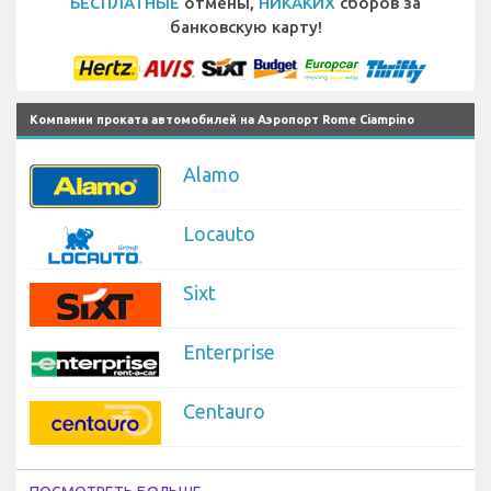
БЕСПЛАТНЫЕ
отмены,
НИКАКИХ
сборов за
банковскую карту!
Компании проката автомобилей на Аэропорт Rome Ciampino
Alamo
Locauto
Sixt
Enterprise
Centauro