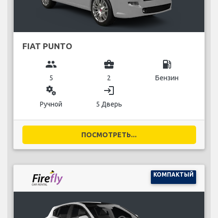
FIAT PUNTO
group
business_center
local_gas_station
5
2
Бензин
miscellaneous_services
login
Ручной
5 Дверь
ПОСМОТРЕТЬ...
КОМПАКТЫЙ