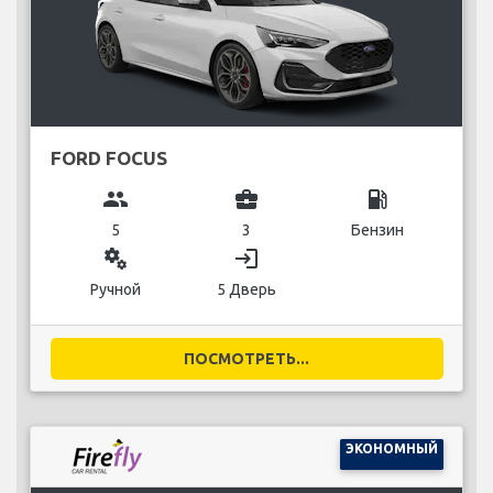
FORD FOCUS
group
business_center
local_gas_station
5
3
Бензин
miscellaneous_services
login
Ручной
5 Дверь
ПОСМОТРЕТЬ...
ЭКОНОМНЫЙ