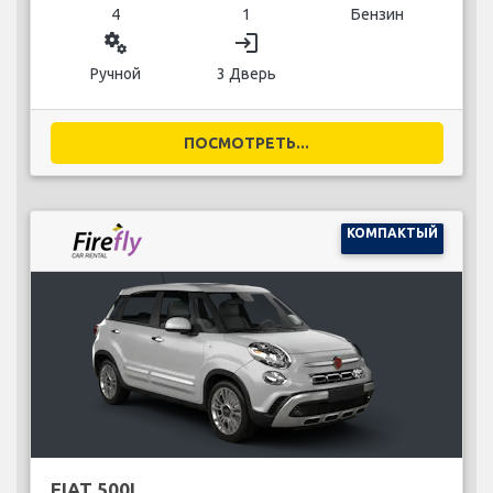
4
1
Бензин
miscellaneous_services
login
Ручной
3 Дверь
ПОСМОТРЕТЬ...
КОМПАКТЫЙ
FIAT 500L