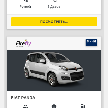
Ручной
5 Дверь
ПОСМОТРЕТЬ...
МИНИ
FIAT PANDA
group
business_center
local_gas_station