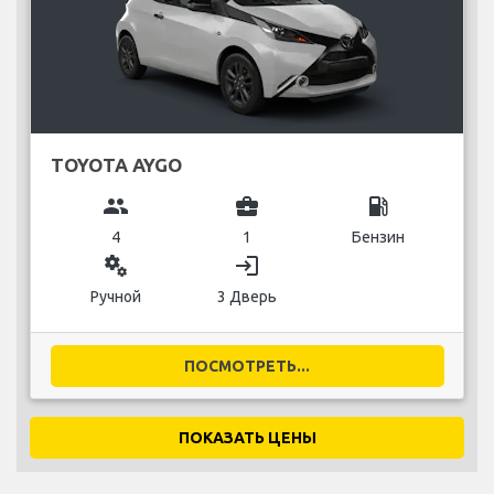
TOYOTA AYGO
group
business_center
local_gas_station
4
1
Бензин
miscellaneous_services
login
Ручной
3 Дверь
ПОСМОТРЕТЬ...
ПОКАЗАТЬ ЦЕНЫ