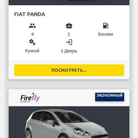
FIAT PANDA
group
business_center
local_gas_station
4
2
Бензин
miscellaneous_services
login
Ручной
5 Дверь
ПОСМОТРЕТЬ...
ЭКОНОМНЫЙ