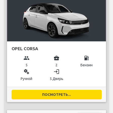
OPEL CORSA
group
business_center
local_gas_station
5
2
Бензин
miscellaneous_services
login
Ручной
5 Дверь
ПОСМОТРЕТЬ...