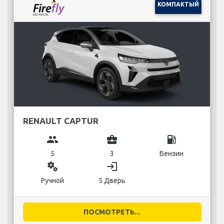
КОМПАКТЫЙ
RENAULT CAPTUR
group
business_center
local_gas_station
5
3
Бензин
miscellaneous_services
login
Ручной
5 Дверь
ПОСМОТРЕТЬ...