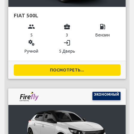
FIAT 500L
group
business_center
local_gas_station
5
3
Бензин
miscellaneous_services
login
Ручной
5 Дверь
ПОСМОТРЕТЬ...
ЭКОНОМНЫЙ