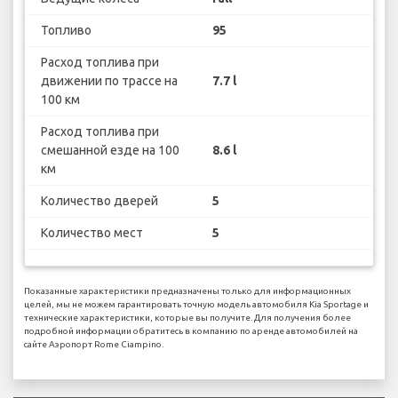
Топливо
95
Расход топлива при
движении по трассе на
7.7 l
100 км
Расход топлива при
смешанной езде на 100
8.6 l
км
Количество дверей
5
Количество мест
5
Показанные характеристики предназначены только для информационных
целей, мы не можем гарантировать точную модель автомобиля Kia Sportage и
технические характеристики, которые вы получите. Для получения более
подробной информации обратитесь в компанию по аренде автомобилей на
сайте Аэропорт Rome Ciampino.