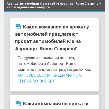
Аренда автомобиля Kia на сайте Аэропорт Rome Ciampino –
часто задаваемые вопросы
question_answer
Какие компании по прокату
автомобилей предлагают
прокат автомобилей Kia на
Аэропорт Rome Ciampino?
Следующие компании по аренде
автомобилей в Аэропорт Rome
Ciampino предлагают ряд моделей Kia:
AUTOVIA
,
ECOVIA
,
GREEN MOTION
,
CENTAURO
,
BUDGET
question_answer
Какая компания по прокату