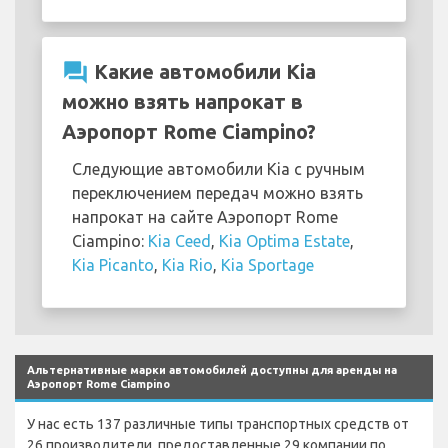
question_answer
Какие автомобили Kia
можно взять напрокат в
Аэропорт Rome Ciampino?
Следующие автомобили Kia с ручным
переключением передач можно взять
напрокат на сайте Аэропорт Rome
Ciampino:
Kia Ceed
,
Kia Optima Estate
,
Kia Picanto
,
Kia Rio
,
Kia Sportage
Альтернативные марки автомобилей доступны для аренды на
Аэропорт Rome Ciampino
У нас есть 137 различные типы транспортных средств от
26 производители, предоставленные 29 компании по