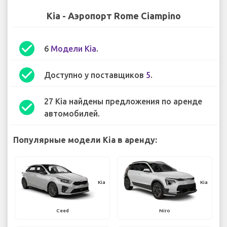
Kia - Аэропорт Rome Ciampino
check_circle
6
Модели Kia
.
check_circle
Доступно у поставщиков
5
.
27 Kia найдены предложения по аренде
check_circle
автомобилей.
Популярные модели Kia в аренду:
Kia
Kia
Ceed
Niro