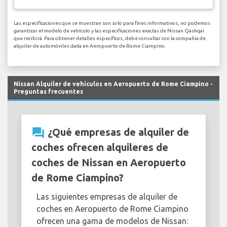
Las especificaciones que se muestran son solo para fines informativos, no podemos
garantizar el modelo de vehículo y las especificaciones exactas de Nissan Qashqai
que recibirá. Para obtener detalles específicos, debe consultar con la compañía de
alquiler de automóviles dada en Aeropuerto de Rome Ciampino.
Nissan Alquiler de vehículos en Aeropuerto de Rome Ciampino -
Preguntas frecuentes
question_answer
¿Qué empresas de alquiler de
coches ofrecen alquileres de
coches de Nissan en Aeropuerto
de Rome Ciampino?
Las siguientes empresas de alquiler de
coches en Aeropuerto de Rome Ciampino
ofrecen una gama de modelos de Nissan: