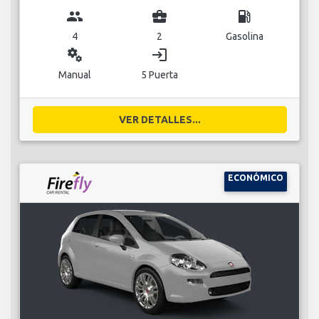
group
business_center
local_gas_station
4
2
Gasolina
miscellaneous_services
login
Manual
5 Puerta
VER DETALLES...
ECONÓMICO