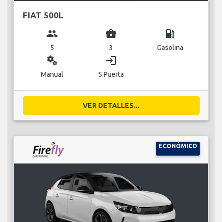
FIAT 500L
group
business_center
local_gas_station
5
3
Gasolina
miscellaneous_services
login
Manual
5 Puerta
VER DETALLES...
ECONÓMICO