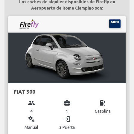
Los coches de alquiler disponibles de Firefly en
Aeropuerto de Rome Ciampino son:
MINI
FIAT 500
group
business_center
local_gas_station
4
1
Gasolina
miscellaneous_services
login
Manual
3 Puerta