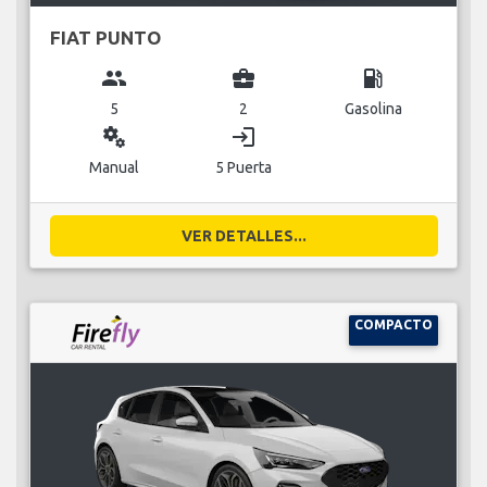
FIAT PUNTO
group
business_center
local_gas_station
5
2
Gasolina
miscellaneous_services
login
Manual
5 Puerta
VER DETALLES...
COMPACTO