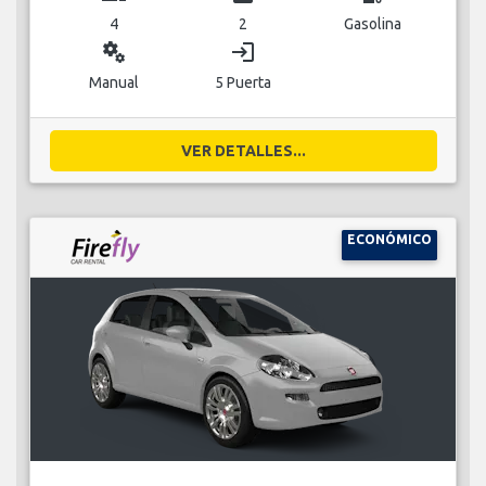
4
2
Gasolina
miscellaneous_services
login
Manual
5 Puerta
VER DETALLES...
ECONÓMICO