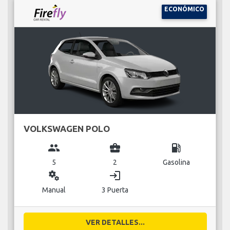
ECONÓMICO
VOLKSWAGEN POLO
group
business_center
local_gas_station
5
2
Gasolina
miscellaneous_services
login
Manual
3 Puerta
VER DETALLES...