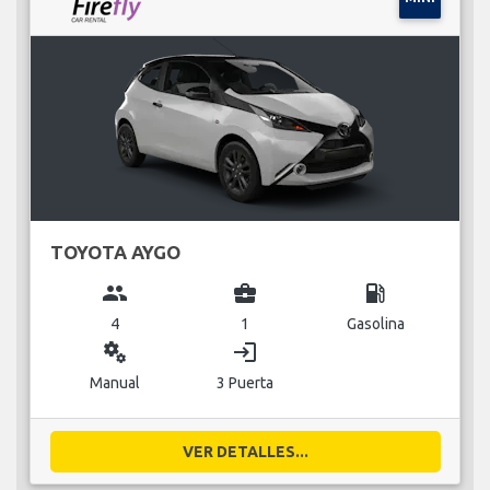
TOYOTA AYGO
group
business_center
local_gas_station
4
1
Gasolina
miscellaneous_services
login
Manual
3 Puerta
VER DETALLES...